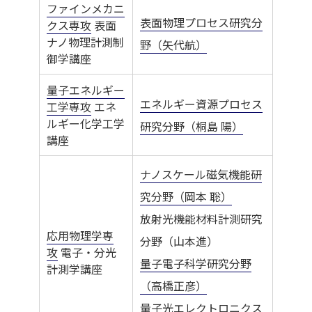
ファインメカニ
表面物理プロセス研究分
クス専攻
表面
ナノ物理計測制
野（矢代航）
御学講座
量子エネルギー
エネルギー資源プロセス
工学専攻
エネ
ルギー化学工学
研究分野（桐島 陽）
講座
ナノスケール磁気機能研
究分野（岡本 聡）
放射光機能材料計測研究
応用物理学専
分野（山本進）
攻
電子・分光
量子電子科学研究分野
計測学講座
（高橋正彦）
量子光エレクトロニクス