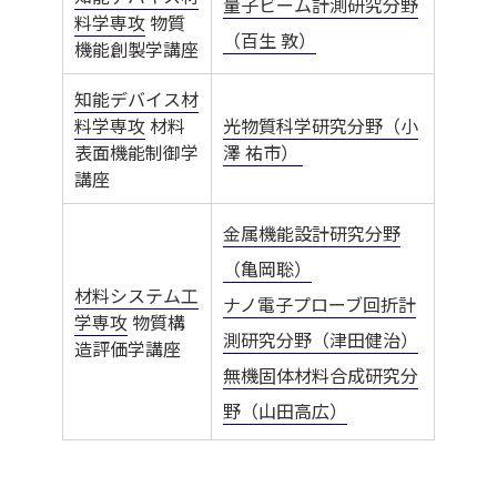
量子ビーム計測研究分野
料学専攻
物質
（百生 敦）
機能創製学講座
知能デバイス材
料学専攻
材料
光物質科学研究分野（小
表面機能制御学
澤 祐市）
講座
金属機能設計研究分野
（亀岡聡）
材料システム工
ナノ電子プローブ回折計
学専攻
物質構
測研究分野（津田健治）
造評価学講座
無機固体材料合成研究分
野（山田高広）