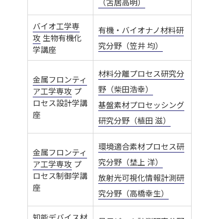
（笘居高明）
バイオ工学専
有機・バイオナノ材料研
攻
生物有機化
究分野（笠井 均）
学講座
材料分離プロセス研究分
金属フロンティ
野（柴田浩幸）
ア工学専攻
プ
ロセス設計学講
基盤素材プロセッシング
座
研究分野（植田 滋）
環境適合素材プロセス研
金属フロンティ
究分野（埜上 洋）
ア工学専攻
プ
ロセス制御学講
放射光可視化情報計測研
座
究分野（高橋幸生）
知能デバイス材