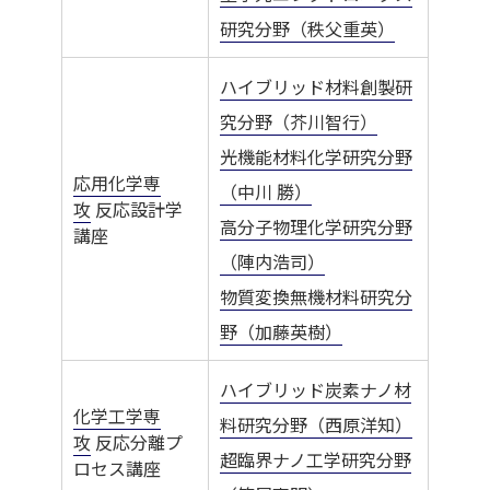
研究分野（秩父重英）
ハイブリッド材料創製研
究分野（芥川智行）
光機能材料化学研究分野
応用化学専
（中川 勝）
攻
反応設計学
高分子物理化学研究分野
講座
（陣内浩司）
物質変換無機材料研究分
野（加藤英樹）
ハイブリッド炭素ナノ材
化学工学専
料研究分野（西原洋知）
攻
反応分離プ
超臨界ナノ工学研究分野
ロセス講座