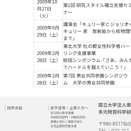
2009年10
第1回 研究スタイル確立支援セ
月27日
ナー
（火）
講演会「キュリー家とジョリオ
2009年9月
キュリー 家 放射能から核物理
29日（土）
まで」
東北大学 杜の都女性科学者ハー
2009年2月
リング支援事業
28日（土）
総括シンポジウム「さあ、みん
でハードルを越えていこう！」
2009年2月
第7回 男女共同参画シンポジウ
28日（土）
ム 大学の男女共同参画
国立大学法人東
国際卓越
産学連携｜企業の方へ
多元物質科学研
多元研の産学連携
共同研究部門・共創研究所
連携の流れと事務手続き
〒980-8577
仙
女性企業研究者支援
TEL：022-217-