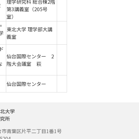
理学研究科 総合棟2階
ミ
第3講義室（205号
室）
＝
東北大学 理学部大講
学
義室
ド
仙台国際センター 2
な
階大会議室 萩
仙台国際センター
北大学
究所
台市青葉区片平二丁目1番1号
5204