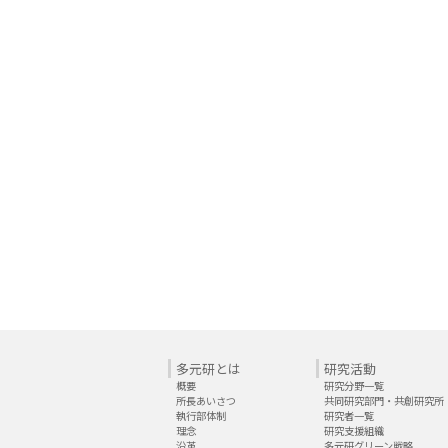
多元研とは
研究活動
概要
研究分野一覧
所長あいさつ
共同研究部門・共創研究所
執行部体制
研究者一覧
理念
研究支援組織
沿革
多元研グリーン戦略