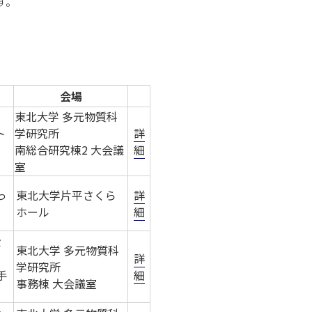
す。
会場
東北大学 多元物質科
ト
学研究所
詳
南総合研究棟2 大会議
細
室
っ
東北大学片平さくら
詳
ホール
細
セ
東北大学 多元物質科
詳
学研究所
手
細
事務棟 大会議室