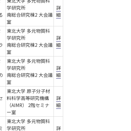
セ
東北大学 多元物質科
学研究所
詳
る
南総合研究棟2 大会議
細
室
セ
東北大学 多元物質科
学研究所
詳
ラ
南総合研究棟2 大会議
細
室
セ
東北大学 多元物質科
学研究所
詳
の
南総合研究棟2 大会議
細
室
東北大学 原子分子材
セ
料科学高等研究機構
詳
（AIMR） 2階セミナ
細
ー室
東北大学 多元物質科
ミ
学研究所
詳