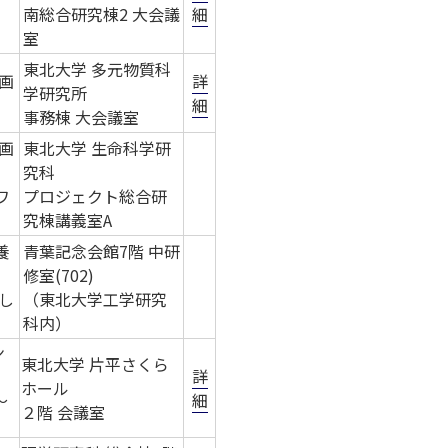
南総合研究棟2 大会議
細
室
東北大学 多元物質科
画
詳
学研究所
細
事務棟 大会議室
画
東北大学 生命科学研
究科
ワ
プロジェクト総合研
究棟講義室A
養
青葉記念会館7階 中研
修室(702)
し
（東北大学工学研究
科内）
ン
東北大学 片平さくら
詳
ホール
～
細
２階 会議室