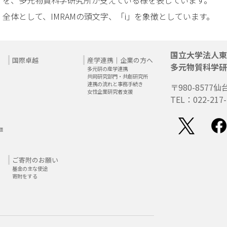
を、多元物質科学研究所が支えている様を表しています。
全体として、IMRAMの頭文字、「i」を象徴としています。
国立大学法人東
国際卓越
産学連携｜企業の方へ
多元物質科学研
多元研の産学連携
共同研究部門・共創研究所
連携の流れと事務手続き
〒980-8577
仙
女性企業研究者支援
TEL：022-217-
題
ご寄附のお願い
基金の主な使途
寄附をする