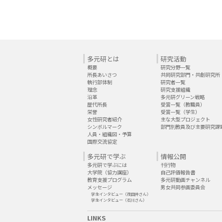
多元研とは
研究活動
概要
研究分野一覧
所長あいさつ
共同研究部門・共創研究所
執行部体制
研究者一覧
理念
研究支援組織
沿革
多元研グリーン戦略
歴代所長
受賞一覧（教職員）
栄誉
受賞一覧（学生）
女性研究者紹介
主な大型プロジェクト
シンボルマーク
部門別教員及び主要研究課
人員・組織図・予算
国際交流協定
多元研で学ぶ
情報公開
多元研で学ぶには
刊行物
大学院（協力講座）
自己評価報告書
教育支援プログラム
多元研動画チャンネル
メッセージ
男女共同参画委員会
学生インタビュー（茂田井さん）
学生インタビュー（石川さん）
LINKS