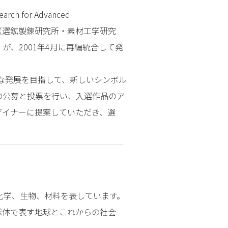
rch for Advanced
究所（選鉱製錬研究所・素材工学研究
、2001年4月に再編統合して発
たな発展を目指して、新しいシンボル
の公募と投票を行い、入選作品のア
ザイナーに提案していただき、選
化学、生物、材料を表しています。
球体で表す地球とこれからの社会