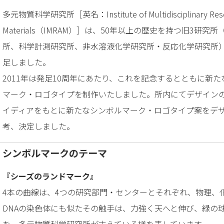
多元物質科学研究所［英名：Institute of Multidisciplinary Resea
Materials（IMRAM）］は、50年以上の歴史を持つ旧3研
所、科学計測研究所、非水溶液化学研究所・反応化学研究所）が
足しました。
2011年は発足10周年にあたり、これを記念するとともに新
マーク・ロゴタイプを制作いたしました。所内にてデザイン
イディアをもとに新たなシンボルマーク・ロゴタイプ案をデ
考、決定しました。
シンボルマークのテーマ
『シーズのランドマーク』
4本の曲線は、4つの研究部門・センターとそれぞれ、物理、
DNAの染色体にも似たその触手は、力強く天へと伸び、緑の