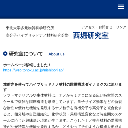
アクセス・お問合せ
リンク
東北大学多元物質科学研究所
西堀研究室
高分子ハイブリッドナノ材料研究分野
研究室について
About us
ホームページ移転しました！
https://web.tohoku.ac.jp/nishiborilab/
放射光を使ってハイブリッドナノ材料の階層構造ダイナミクスに迫りま
す
ソフトマテリアルや生体材料は、ナノからミクロに至る広い時空間のス
ケールで複雑な階層構造を形成しています。量子サイズ効果などの新規
な物性や優れた機能を発現するナノ粒子を有機分子や高分子と複合化す
ると、相分離や自己組織化、化学状態・局所構造変化など時空間のスケ
ールに応じた興味深い現象が生じます。こうしたナノ複合材料の階層構
造がなぜ特異な機能を発現するか、どうやってそのような構造を形成す