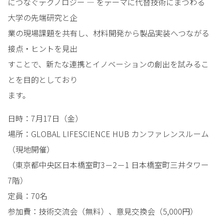
につなぐテクノロジー ― をテーマに代替技術にまつわる
大学の先端研究と企
業の現場課題を共有し、材料開発から製品実装へつながる
接点・ヒントを見出
すことで、新たな連携とイノベーションの創出を試みるこ
とを目的としており
ます。
日時：7月17日（金）
場所：GLOBAL LIFESCIENCE HUB カンファレンスルーム
（現地開催）
（東京都中央区日本橋室町3－2－1 日本橋室町三井タワー
7階）
定員：70名
参加費：技術交流会（無料）、意見交換会（5,000円）