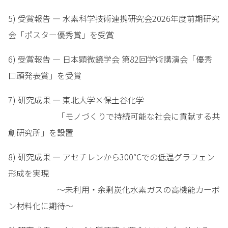
5) 受賞報告 — 水素科学技術連携研究会2026年度前期研究
会「ポスター優秀賞」を受賞
6) 受賞報告 — 日本顕微鏡学会 第82回学術講演会「優秀
口頭発表賞」を受賞
7) 研究成果 — 東北大学×保土谷化学
「モノづくりで持続可能な社会に貢献する共
創研究所」を設置
8) 研究成果 — アセチレンから300℃での低温グラフェン
形成を実現
～未利用・余剰炭化水素ガスの高機能カーボ
ン材料化に期待～