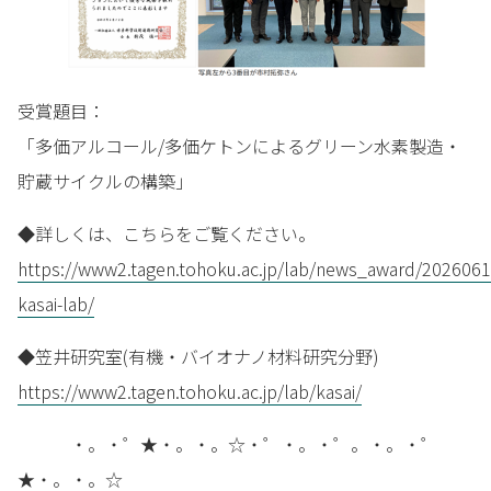
受賞題目：
「多価アルコール/多価ケトンによるグリーン水素製造・
貯蔵サイクルの構築」
◆詳しくは、こちらをご覧ください。
https://www2.tagen.tohoku.ac.jp/lab/news_award/2026061
kasai-lab/
◆笠井研究室(有機・バイオナノ材料研究分野)
https://www2.tagen.tohoku.ac.jp/lab/kasai/
・。・゜★・。・。☆・゜・。・゜。・。・゜
★・。・。☆