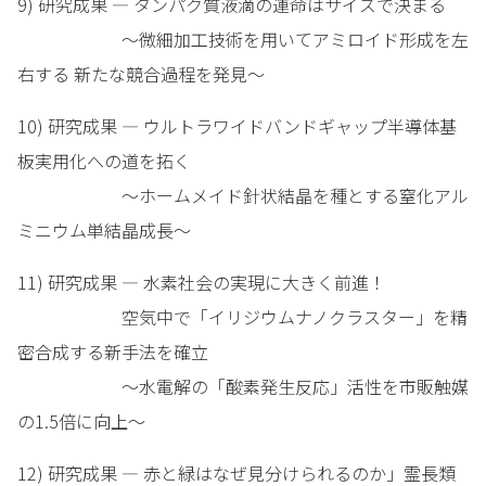
9) 研究成果 — タンパク質液滴の運命はサイズで決まる
～微細加工技術を用いてアミロイド形成を左
右する 新たな競合過程を発見～
10) 研究成果 — ウルトラワイドバンドギャップ半導体基
板実用化への道を拓く
～ホームメイド針状結晶を種とする窒化アル
ミニウム単結晶成長～
11) 研究成果 — 水素社会の実現に大きく前進！
空気中で「イリジウムナノクラスター」を精
密合成する新手法を確立
～水電解の「酸素発生反応」活性を市販触媒
の1.5倍に向上～
12) 研究成果 — 赤と緑はなぜ見分けられるのか」霊長類