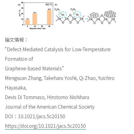
論文情報：
“Defect-Mediated Catalysis for Low-Temperature
Formation of
Graphene-based Materials”
Mengxuan Zhang, Takeharu Yoshii, Qi Zhao, Yuichiro
Hayasaka,
Devis Di Tommaso, Hirotomo Nishihara
Journal of the American Chemical Society
DOI：10.1021/jacs.5c20150
https://doi.org/10.1021/jacs.5c20150