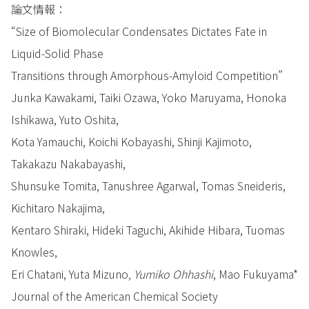
論文情報：
“Size of Biomolecular Condensates Dictates Fate in
Liquid-Solid Phase
Transitions through Amorphous-Amyloid Competition”
Junka Kawakami, Taiki Ozawa, Yoko Maruyama, Honoka
Ishikawa, Yuto Oshita,
Kota Yamauchi, Koichi Kobayashi, Shinji Kajimoto,
Takakazu Nakabayashi,
Shunsuke Tomita, Tanushree Agarwal, Tomas Sneideris,
Kichitaro Nakajima,
Kentaro Shiraki, Hideki Taguchi, Akihide Hibara, Tuomas
Knowles,
Eri Chatani, Yuta Mizuno
, Yumiko Ohhashi
, Mao Fukuyama*
Journal of the American Chemical Society