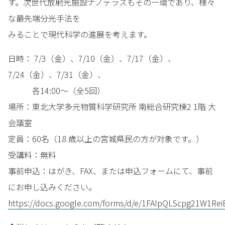
す。次世代放射光施設ナノテラスもその一環であり、様々
な最先端分光手法を
みることで現代科学の進展を考えます。
日時： 7/3（金）、7/10（金）、7/17（金）、
7/24（金）、7/31（金）、
各14:00～（全5回）
場所：東北大学多元物質科学研究所 南総合研究棟2 1階 大
会議室
定員：60名（18 歳以上の宮城県民の方が対象です。）
受講料：無料
事前申込：はがき、FAX、または申込フォームにて、事前
にお申し込みください。
https://docs.google.com/forms/d/e/1FAIpQLScpg21W1R