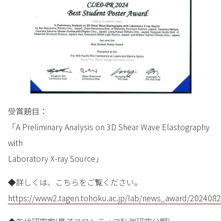
受賞題目：
「A Preliminary Analysis on 3D Shear Wave Elastography
with
Laboratory X-ray Source」
◆詳しくは、こちらをご覧ください。
https://www2.tagen.tohoku.ac.jp/lab/news_award/2024082