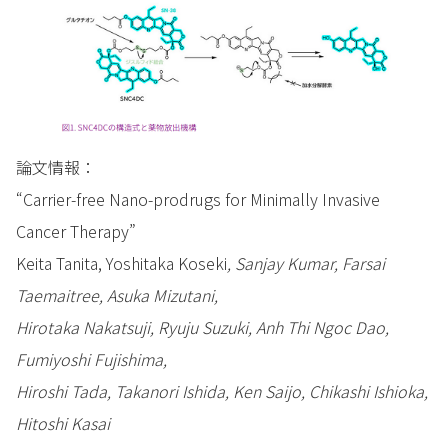
論文情報：
“Carrier-free Nano-prodrugs for Minimally Invasive
Cancer Therapy”
Keita Tanita, Yoshitaka Koseki
, Sanjay Kumar, Farsai
Taemaitree, Asuka Mizutani,
Hirotaka Nakatsuji, Ryuju Suzuki, Anh Thi Ngoc Dao,
Fumiyoshi Fujishima,
Hiroshi Tada, Takanori Ishida, Ken Saijo, Chikashi Ishioka,
Hitoshi Kasai