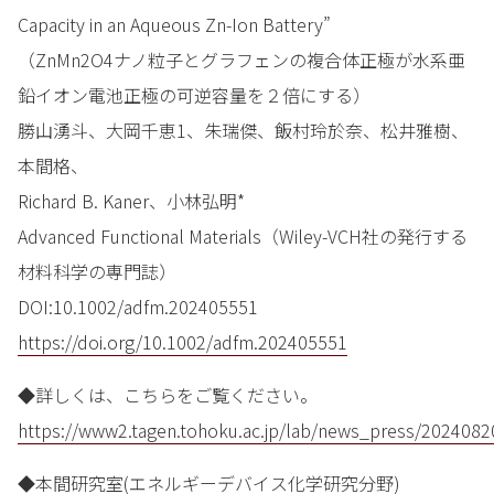
Capacity in an Aqueous Zn-Ion Battery”
（ZnMn2O4ナノ粒子とグラフェンの複合体正極が水系亜
鉛イオン電池正極の可逆容量を２倍にする）
勝山湧斗、大岡千恵1、朱瑞傑、飯村玲於奈、松井雅樹、
本間格、
Richard B. Kaner、小林弘明*
Advanced Functional Materials（Wiley-VCH社の発行する
材料科学の専門誌）
DOI:10.1002/adfm.202405551
https://doi.org/10.1002/adfm.202405551
◆詳しくは、こちらをご覧ください。
https://www2.tagen.tohoku.ac.jp/lab/news_press/2024082
◆本間研究室(エネルギーデバイス化学研究分野)