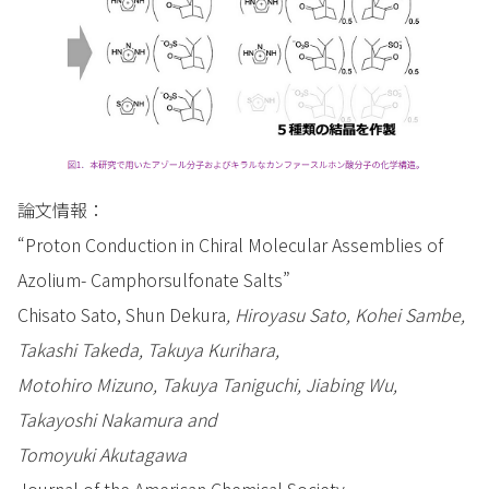
論文情報：
“Proton Conduction in Chiral Molecular Assemblies of
Azolium- Camphorsulfonate Salts”
Chisato Sato, Shun Dekura
, Hiroyasu Sato, Kohei Sambe,
Takashi Takeda, Takuya Kurihara,
Motohiro Mizuno, Takuya Taniguchi, Jiabing Wu,
Takayoshi Nakamura and
Tomoyuki Akutagawa
Journal of the American Chemical Society