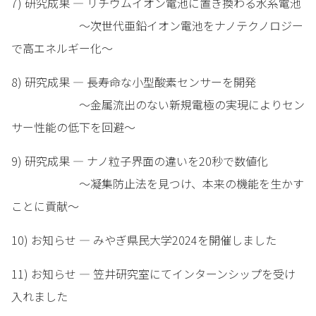
7) 研究成果 — リチウムイオン電池に置き換わる水系電池
～次世代亜鉛イオン電池をナノテクノロジー
で高エネルギー化～
8) 研究成果 — 長寿命な小型酸素センサーを開発
～金属流出のない新規電極の実現によりセン
サー性能の低下を回避～
9) 研究成果 — ナノ粒子界面の違いを20秒で数値化
～凝集防止法を見つけ、本来の機能を生かす
ことに貢献～
10) お知らせ — みやぎ県民大学2024を開催しました
11) お知らせ — 笠井研究室にてインターンシップを受け
入れました