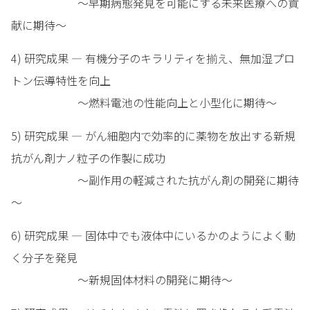
～早期病態発見を可能にする未来医療への貢
献に期待～
4) 研究成果 — 有機分子のキラリティを揃え、無加湿プロ
トン伝導特性を向上
～燃料電池の性能向上と小型化に期待～
5) 研究成果 — がん細胞内で効率的に薬物を放出する新規
抗がん剤ナノ粒子の作製に成功
～副作用の軽減された抗がん剤の開発に期待
～
6) 研究成果 — 固体中でも液体中にいるかのようによく動
く分子を発見
～新規固体材料の開発に期待～