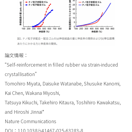
論文情報：
“Self-reinforcement in filled rubber via strain-induced
crystallisation”
Tomohiro Miyata, Daisuke Watanabe, Shusuke Kanomi,
Kai Chen, Wakana Miyoshi,
Tatsuya Kikuchi, Takehiro Kitaura, Toshihiro Kawakatsu,
and Hiroshi Jinnai*
Nature Communications
DOI：110.1038/s41467-025-63283-8