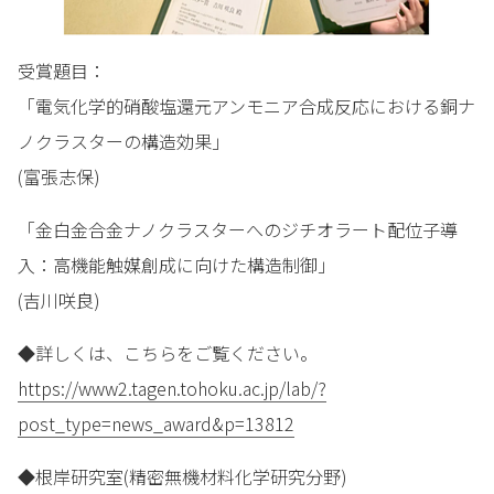
受賞題目：
「電気化学的硝酸塩還元アンモニア合成反応における銅ナ
ノクラスターの構造効果」
(富張志保)
「金白金合金ナノクラスターへのジチオラート配位子導
入：高機能触媒創成に向けた構造制御」
(吉川咲良)
◆詳しくは、こちらをご覧ください。
https://www2.tagen.tohoku.ac.jp/lab/?
post_type=news_award&p=13812
◆根岸研究室(精密無機材料化学研究分野)