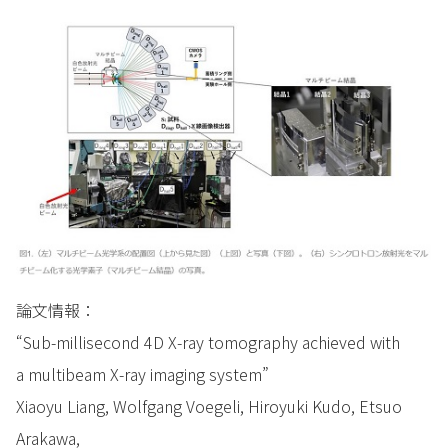
論文情報：
“Sub-millisecond 4D X-ray tomography achieved with
a multibeam X-ray imaging system”
Xiaoyu Liang, Wolfgang Voegeli, Hiroyuki Kudo, Etsuo
Arakawa,