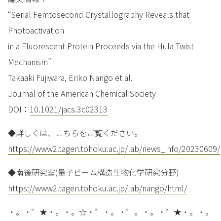
“Serial Femtosecond Crystallography Reveals that
Photoactivation
in a Fluorescent Protein Proceeds via the Hula Twist
Mechanism”
Takaaki Fujiwara, Eriko Nango et al.
Journal of the American Chemical Society
DOI：
10.1021/jacs.3c02313
◆詳しくは、こちらをご覧ください。
https://www2.tagen.tohoku.ac.jp/lab/news_info/20230609/
◆南後研究室(量子ビーム構造生物化学研究分野)
https://www2.tagen.tohoku.ac.jp/lab/nango/html/
・。・゜★・。・。☆・゜・。・゜。・。・゜★・。・。