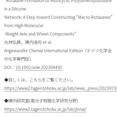
“Rotaxane Formation of Multicyclic Polydimethylsiloxane
in a Silicone
Network: A Step toward Constructing “Macro-Rotaxanes”
from High-Molecular
-Weight Axle and Wheel Components”
丸林弘典、陣内浩司 et al.
Angewandte Chemie International Edition（ドイツ化学会
の化学専門誌）
DOI：
10.1002/anie.202304493
◆詳しくは、こちらをご覧ください。
https://www2.tagen.tohoku.ac.jp/lab/news_press/2023072
◆陣内研究室(高分子物理化学研究分野)
https://www2.tagen.tohoku.ac.jp/lab/jinnai/