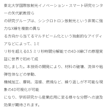
東北大学国際放射光イノベーション・スマート研究センタ
ーの矢代航教授ら
の研究グループは、シンクロトロン放射光という非常に強
力なX線を複数の異な
る方向から当てるマルチビーム化という独創的なアイディ
アなどによって、1ミ
リ秒を超える0.5 ミリ秒時間分解能での4D-X線CTの原理実
証に世界で初めて成
功しました。本技術の開発により、材料の破壊、流体や粘
弾性体などの挙動、
機械加工、摩耗、溶接、燃焼など、繰り返しが不可能な現
象の4D可視化が可能
になり、学術研究から産業応用に至る様々な分野への波及
効果が期待されます。