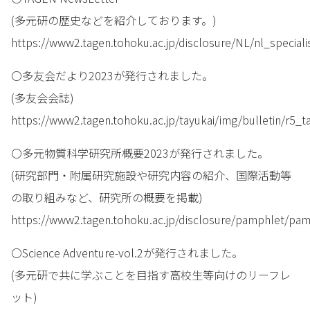
(多元研の歴史などを紹介しております。)
https://www2.tagen.tohoku.ac.jp/disclosure/NL/nl_speciali
〇多友会だより2023が発行されました。
(多友会会誌)
https://www2.tagen.tohoku.ac.jp/tayukai/img/bulletin/r5_ta
〇多元物質科学研究所概要2023が発行されました。
(研究部門・附属研究施設や研究内容の紹介、国際活動等
の取り組みなど、研究所の概要を掲載)
https://www2.tagen.tohoku.ac.jp/disclosure/pamphlet/pa
〇Science Adventure-vol.2が発行されました。
(多元研で共に学ぶことを目指す高校生等向けのリーフレ
ット)