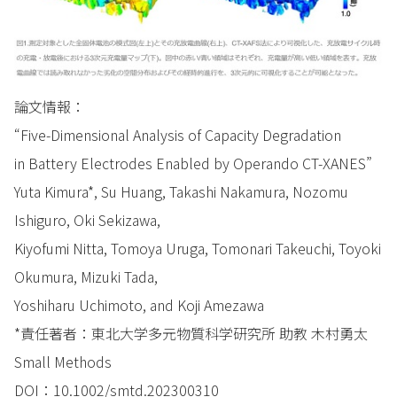
論文情報：
“Five-Dimensional Analysis of Capacity Degradation
in Battery Electrodes Enabled by Operando CT-XANES”
Yuta Kimura*, Su Huang, Takashi Nakamura, Nozomu
Ishiguro, Oki Sekizawa,
Kiyofumi Nitta, Tomoya Uruga, Tomonari Takeuchi, Toyoki
Okumura, Mizuki Tada,
Yoshiharu Uchimoto, and Koji Amezawa
*責任著者：東北大学多元物質科学研究所 助教 木村勇太
Small Methods
DOI：
10.1002/smtd.202300310