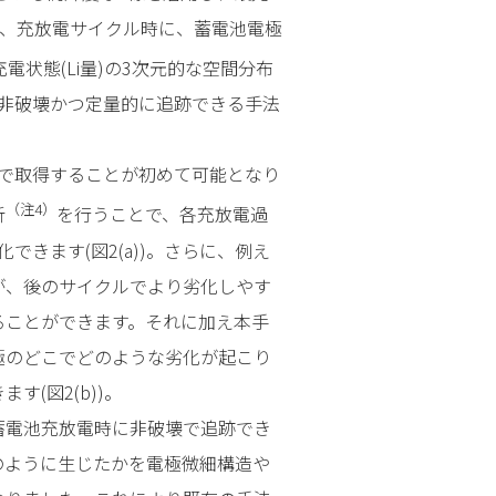
とで、充放電サイクル時に、蓄電池電極
状態(Li量)の3次元的な空間分布
非破壊かつ定量的に追跡できる手法
で取得することが初めて可能となり
（注4）
析
を行うことで、各充放電過
きます(図2(a))。さらに、例え
が、後のサイクルでより劣化しやす
ることができます。それに加え本手
極のどこでどのような劣化が起こり
(図2(b))。
電池充放電時に非破壊で追跡でき
のように生じたかを電極微細構造や