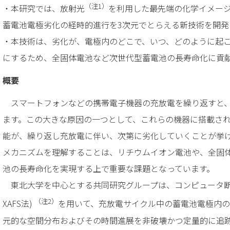
（注1）
・本研究では、放射光
を利用した最先端の化学イメー
蓄電池電極劣化の経時的進行を3次元でとらえる新技術を開発
・本技術は、劣化が、電極内のどこで、いつ、どのように起
にするため、全固体電池など次世代型蓄電池の長寿命化に貢
概要
スマートフォンなどの携帯電子機器の充放電を繰り返すと、
ます。この大きな原因の一つとして、これらの機器に搭載さ
能が、繰り返し充放電に伴い、次第に劣化していくことが挙
メカニズムを理解することは、リチウムイオン電池や、全固
池の長寿命化を実現する上で重要な課題となっています。
東北大学を中心とする共同研究グループは、コンピュータ断層撮
（注2）
XAFS法)
を用いて、充放電サイクル中の蓄電池電極内の容
元的な空間分布およびその時間進展を非破壊かつ定量的に追