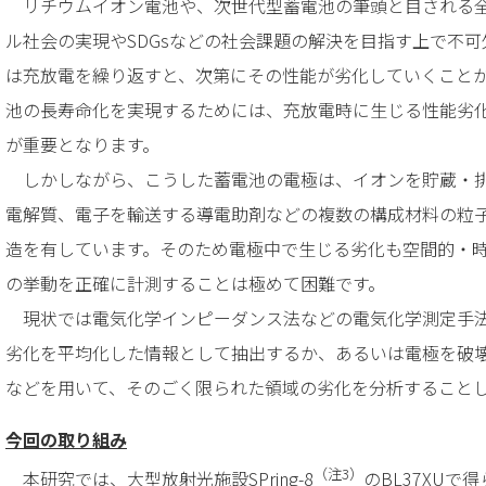
リチウムイオン電池や、次世代型蓄電池の筆頭と目される全
ル社会の実現やSDGsなどの社会課題の解決を目指す上で不
は充放電を繰り返すと、次第にその性能が劣化していくこと
池の長寿命化を実現するためには、充放電時に生じる性能劣
が重要となります。
しかしながら、こうした蓄電池の電極は、イオンを貯蔵・排
電解質、電子を輸送する導電助剤などの複数の構成材料の粒
造を有しています。そのため電極中で生じる劣化も空間的・
の挙動を正確に計測することは極めて困難です。
現状では電気化学インピーダンス法などの電気化学測定手法
劣化を平均化した情報として抽出するか、あるいは電極を破
などを用いて、そのごく限られた領域の劣化を分析すること
今回の取り組み
（注3）
本研究では、大型放射光施設SPring-8
のBL37XU