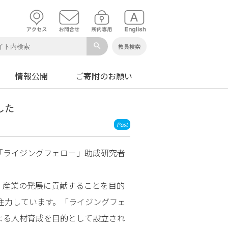
search
教員検索
情報公開
ご寄附のお願い
した
Post
「ライジングフェロー」助成研究者
・産業の発展に貢献することを目的
注力しています。「ライジングフェ
よる人材育成を目的として設立され