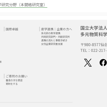
学研究分野（本間格研究室）
国立大学法
国際卓越
産学連携｜企業の方へ
多元物質科
多元研の産学連携
共同研究部門・共創研究所
連携の流れと事務手続き
〒980-8577
仙
女性企業研究者支援
TEL：022-217-
題
ご寄附のお願い
基金の主な使途
寄附をする