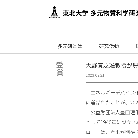
多元研とは
研究活動
受賞
大野真之准教授が
2023.07.21
エネルギーデバイス化
に選ばれたことが、20
公益財団法人豊田理化
として1940年に設立
ロー」は、将来が期待