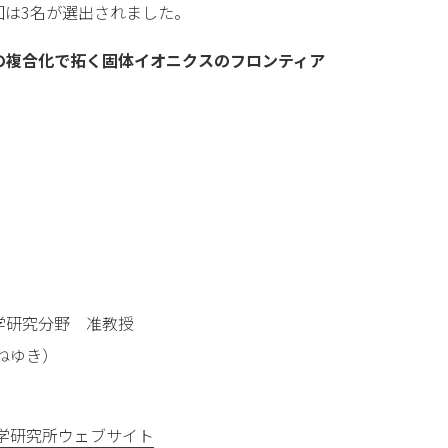
回は3名が選出されました。
の複合化で拓く固体イオニクスのフロンティア
学研究分野 准教授
ねゆき）
学研究所ウェブサイト