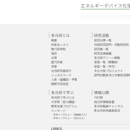
エネルギーデバイス化
多元研とは
研究活動
概要
研究分野一覧
所長あいさつ
共同研究部門・共創研究所
執行部体制
研究者一覧
理念
研究支援組織
沿革
多元研グリーン戦略
歴代所長
受賞一覧（教職員）
栄誉
受賞一覧（学生）
女性研究者紹介
主な大型プロジェクト
シンボルマーク
部門別教員及び主要研究課
人員・組織図・予算
国際交流協定
多元研で学ぶ
情報公開
多元研で学ぶには
刊行物
大学院（協力講座）
自己評価報告書
教育支援プログラム
多元研動画チャンネル
メッセージ
男女共同参画委員会
学生インタビュー（茂田井さん）
学生インタビュー（石川さん）
LINKS