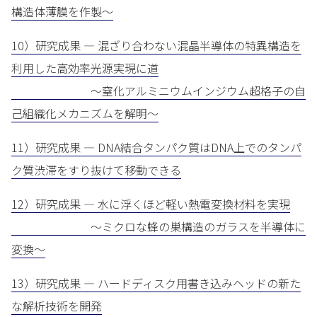
構造体薄膜を作製～
10）研究成果 — 混ざり合わない混晶半導体の特異構造を
利用した高効率光源実現に道
～窒化アルミニウムインジウム超格子の自
己組織化メカニズムを解明～
11）研究成果 — DNA結合タンパク質はDNA上でのタンパ
ク質渋滞をすり抜けて移動できる
12）研究成果 — 水に浮くほど軽い熱電変換材料を実現
～ミクロな蜂の巣構造のガラスを半導体に
変換～
13）研究成果 — ハードディスク用書き込みヘッドの新た
な解析技術を開発