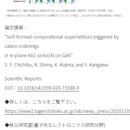
論文情報：
“Self-formed compositional superlattices triggered by
cation orderings
in m-plane Al(1-x)In(x)N on GaN”
S. F. Chichibu, K. Shima, K. Kojima, and Y. Kangawa.
Scientific Reports
DOI：
10.1038/s41598-020-75380-3
◆詳しくは、こちらをご覧下さい。
https://www2.tagen.tohoku.ac.jp/lab/news_press/2020110
◆秩父研究室(量子光エレクトロニクス研究分野)