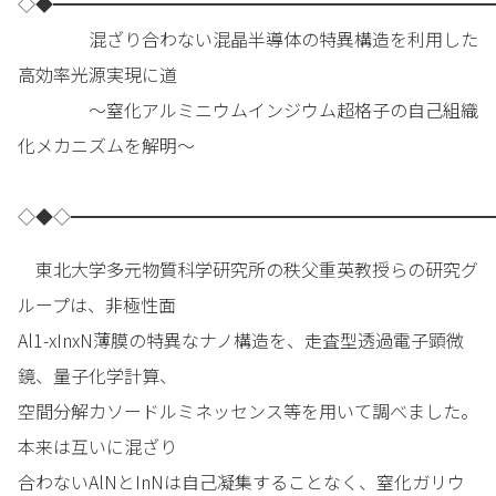
◇◆━━━━━━━━━━━━━━━━━━━━━━━━━
混ざり合わない混晶半導体の特異構造を利用した
高効率光源実現に道
～窒化アルミニウムインジウム超格子の自己組織
化メカニズムを解明～
◇◆◇━━━━━━━━━━━━━━━━━━━━━━━━
東北大学多元物質科学研究所の秩父重英教授らの研究グ
ループは、非極性面
Al1-xInxN薄膜の特異なナノ構造を、走査型透過電子顕微
鏡、量子化学計算、
空間分解カソードルミネッセンス等を用いて調べました。
本来は互いに混ざり
合わないAlNとInNは自己凝集することなく、窒化ガリウ