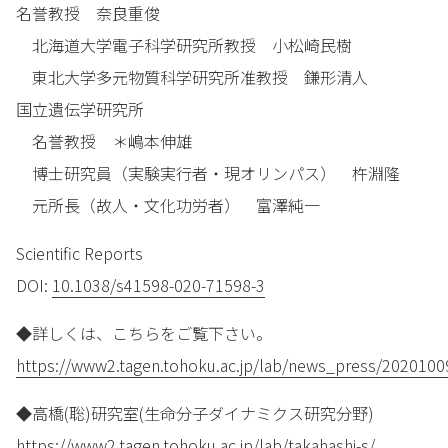
名誉教授 奈良重俊
北海道大学電子科学研究所教授 小松崎民樹
東北大学多元物質科学研究所准教授 鎌形清人
国立遺伝学研究所
名誉教授 ＊嶋本伸雄
博士研究員（実験実行者・現オリンパス） 杵淵隆
元所長（故人・文化功労者） 富澤純一
Scientific Reports
DOI:
10.1038/s41598-020-71598-3
◆詳しくは、こちらをご覧下さい。
https://www2.tagen.tohoku.ac.jp/lab/news_press/2020100
◆高橋(聡)研究室(生命分子ダイナミクス研究分野)
https://www2.tagen.tohoku.ac.jp/lab/takahashi-s/