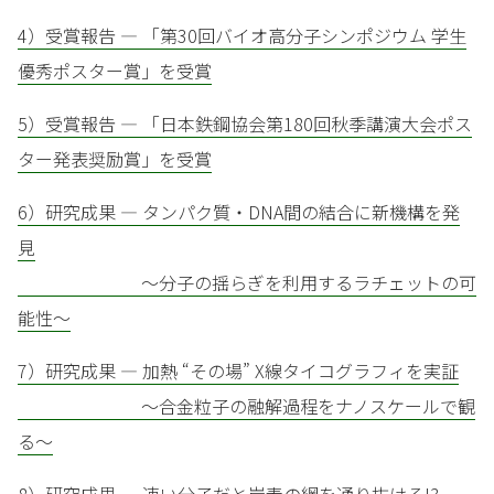
4）受賞報告 — 「第30回バイオ高分子シンポジウム 学生
優秀ポスター賞」を受賞
5）受賞報告 — 「日本鉄鋼協会第180回秋季講演大会ポス
ター発表奨励賞」を受賞
6）研究成果 — タンパク質・DNA間の結合に新機構を発
見
～分子の揺らぎを利用するラチェットの可
能性～
7）研究成果 — 加熱 “その場” X線タイコグラフィを実証
～合金粒子の融解過程をナノスケールで観
る～