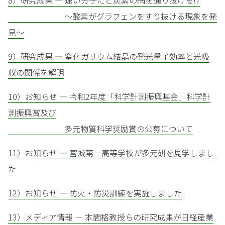
8）研究成果 — 速い分子だと炭素の網を通り抜ける!?
～酸素がグラフェンをすり抜ける現象を発
見～
9）研究成果 — 窒化ガリウム結晶の発光量子効率と光吸
収の関係を解明
10）お知らせ — 令和2年度「科学計測振興基金」科学計
測振興賞及び
多元物質科学奨励賞の公募について
11）お知らせ — 宮城第一高等学校が多元研を見学しまし
た
12）お知らせ — 防火・防災訓練を実施しました
13）メディア情報 — 本間格教授らの研究成果が日経産業