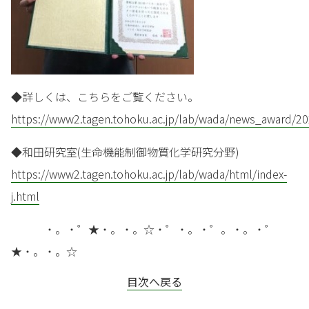
◆詳しくは、こちらをご覧ください。
https://www2.tagen.tohoku.ac.jp/lab/wada/news_award/2
◆和田研究室(生命機能制御物質化学研究分野)
https://www2.tagen.tohoku.ac.jp/lab/wada/html/index-
j.html
・。・゜★・。・。☆・゜・。・゜。・。・゜
★・。・。☆
目次へ戻る