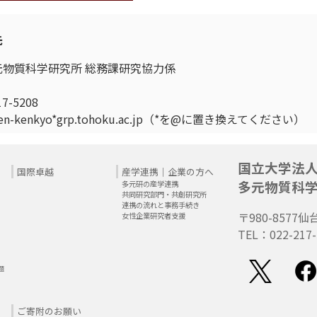
先
元物質科学研究所 総務課研究協力係
17-5208
agen-kenkyo*grp.tohoku.ac.jp（*を@に置き換えてください）
国立大学法
国際卓越
産学連携｜企業の方へ
多元物質科
多元研の産学連携
共同研究部門・共創研究所
連携の流れと事務手続き
〒980-8577
仙
女性企業研究者支援
TEL：022-217-
題
ご寄附のお願い