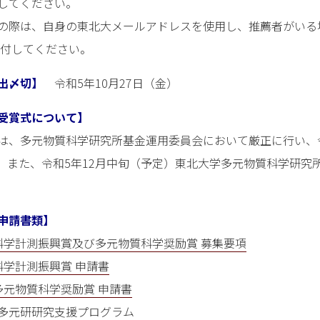
してください。
の際は、自身の東北大メールアドレスを使用し、推薦者がいる
送付してください。
出〆切】
令和5年10月27日（金）
受賞式について】
は、多元物質科学研究所基金運用委員会において厳正に行い、令
。また、令和5年12月中旬（予定）東北大学多元物質科学研究
申請書類】
 科学計測振興賞及び多元物質科学奨励賞 募集要項
科学計測振興賞 申請書
多元物質科学奨励賞 申請書
多元研研究支援プログラム