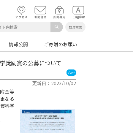
search
教員検索
情報公開
ご寄附のお願い
科学奨励賞の公募について
Post
更新日：2023/10/02
附金等
更なる
物質科学
。