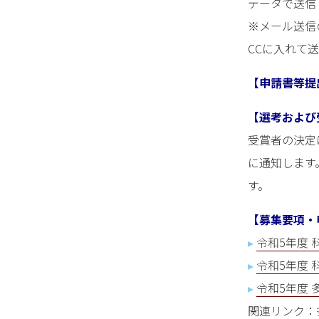
データで送信
※メール送信
CCに入れて
【申請書等提
【選考および
受賞者の決定
に通知します
す。
【募集要項・
▸
令和5年度
▸
令和5年度 
▸
令和5年度 
関連リンク：