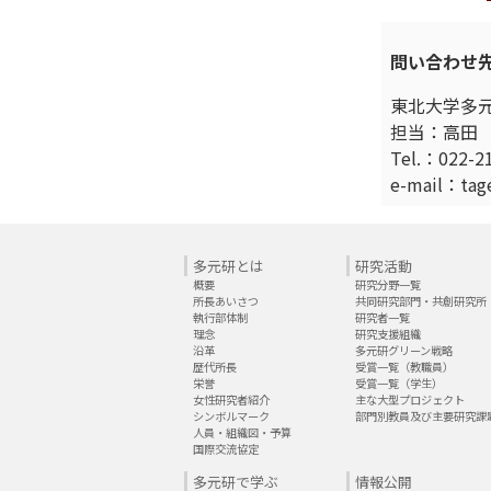
問い合わせ
東北大学多
担当：高田
Tel.：022-2
e-mail：t
多元研とは
研究活動
概要
研究分野一覧
所長あいさつ
共同研究部門・共創研究所
執行部体制
研究者一覧
理念
研究支援組織
沿革
多元研グリーン戦略
歴代所長
受賞一覧（教職員）
栄誉
受賞一覧（学生）
女性研究者紹介
主な大型プロジェクト
シンボルマーク
部門別教員及び主要研究課
人員・組織図・予算
国際交流協定
多元研で学ぶ
情報公開