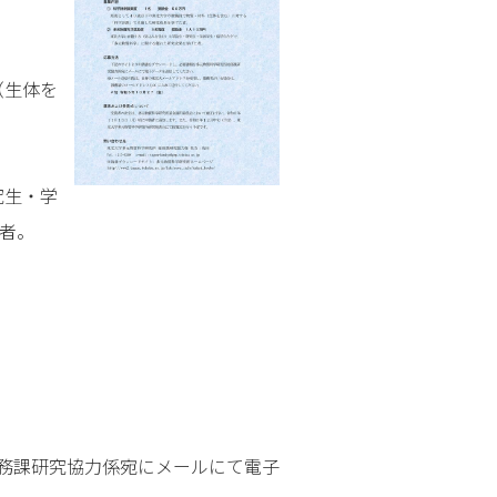
（生体を
究生・学
者。
務課研究協力係宛にメールにて電子