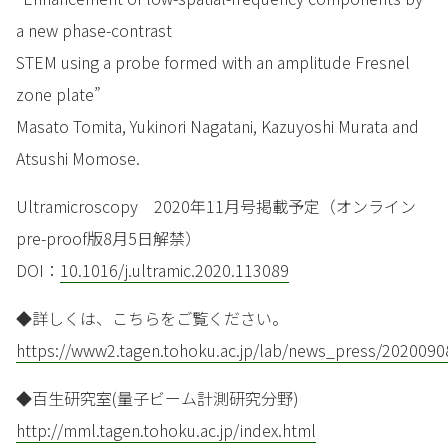
a new phase-contrast
STEM using a probe formed with an amplitude Fresnel
zone plate”
Masato Tomita, Yukinori Nagatani, Kazuyoshi Murata and
Atsushi Momose.
Ultramicroscopy 2020年11月号掲載予定（オンライン
pre-proof版8月5日解禁）
DOI：
10.1016/j.ultramic.2020.113089
◆詳しくは、こちらをご覧ください。
https://www2.tagen.tohoku.ac.jp/lab/news_press/2020090
◆百生研究室(量子ビーム計測研究分野)
http://mml.tagen.tohoku.ac.jp/index.html