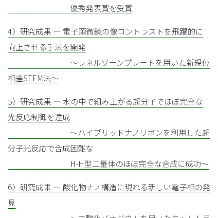
優秀発表賞を受賞
4）研究成果 — 電子顕微鏡の像コントラストを飛躍的に
向上させる手法を開発
～レネルゾーンプレートを用いた新規位
相差STEM法～
5）研究成果 — 水の中で組み上がる超分子でほぼ完全な
光反応制御を達成
～ハイブリッドナノリボンを利用した超
分子光反応で合成困難な
H-H型二量体のほぼ完全な合成に成功～
6）研究成果 — 酸化物ナノ構造に現れる新しい電子相の発
見