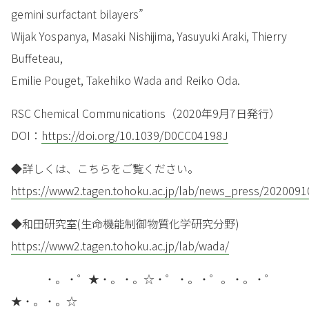
gemini surfactant bilayers”
Wijak Yospanya, Masaki Nishijima, Yasuyuki Araki, Thierry
Buffeteau,
Emilie Pouget, Takehiko Wada and Reiko Oda.
RSC Chemical Communications（2020年9月7日発行）
DOI：
https://doi.org/10.1039/D0CC04198J
◆詳しくは、こちらをご覧ください。
https://www2.tagen.tohoku.ac.jp/lab/news_press/2020091
◆和田研究室(生命機能制御物質化学研究分野)
https://www2.tagen.tohoku.ac.jp/lab/wada/
・。・゜★・。・。☆・゜・。・゜。・。・゜
★・。・。☆