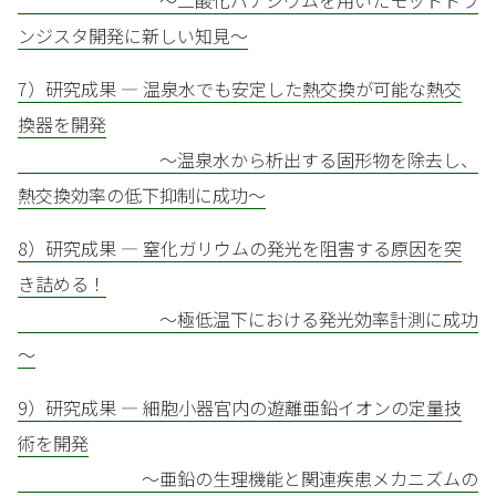
～二酸化バナジウムを用いたモットトラ
ンジスタ開発に新しい知見～
7）研究成果 — 温泉水でも安定した熱交換が可能な熱交
換器を開発
～温泉水から析出する固形物を除去し、
熱交換効率の低下抑制に成功～
8）研究成果 — 窒化ガリウムの発光を阻害する原因を突
き詰める！
～極低温下における発光効率計測に成功
～
9）研究成果 — 細胞小器官内の遊離亜鉛イオンの定量技
術を開発
～亜鉛の生理機能と関連疾患メカニズムの