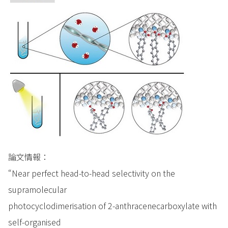
論文情報：
“Near perfect head-to-head selectivity on the
supramolecular
photocyclodimerisation of 2-anthracenecarboxylate with
self-organised