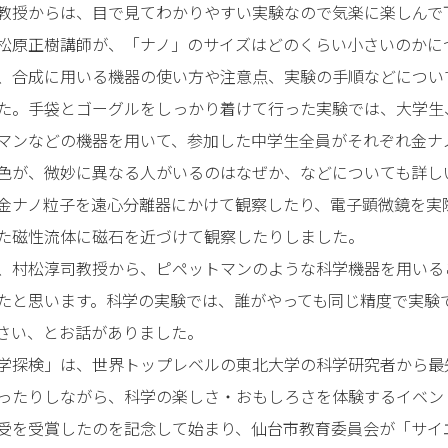
教授からは、目で見てわかりやすい実験なので気楽に楽しんで
原正樹講師が、「ナノ」のサイズはどのくらい小さいのかに
、合成に用いる機器の使い方や注意点、実験の手順などについ
た。手袋とゴーグルをしっかり着けて行った実験では、大学生
マンなどの機器を用いて、参加した中学生全員がそれぞれ金ナ
色が、微妙に異なる人がいるのはなぜか、などについても詳し
金ナノ粒子を遠心分離器にかけて観察したり、電子顕微鏡を実
た磁性流体に磁石を近づけて観察したりしました。
村松淳司教授から、ピペットマンのような科学機器を用いる
たと思います。科学の実験では、誰がやっても同じ精度で実験
さい、とお話がありました。
探検」は、世界トップレベルの東北大学の科学研究者から最
ったりしながら、科学の楽しさ・おもしろさを体験するイベン
受を受賞したのを記念して始まり、仙台市教育委員会が「サイ