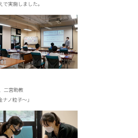
えで実施しました。
、二宮助教
金ナノ粒子～」