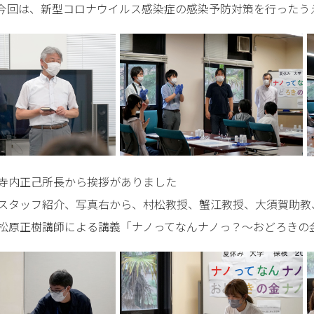
今回は、新型コロナウイルス感染症の感染予防対策を行ったう
寺内正己所長から挨拶がありました
スタッフ紹介、写真右から、村松教授、蟹江教授、大須賀助教
松原正樹講師による講義「ナノってなんナノっ？～おどろきの