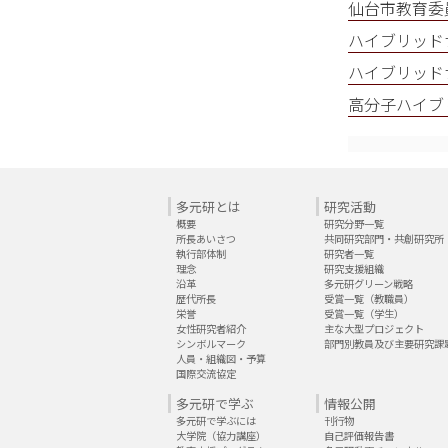
仙台市教育委
ハイブリッド
ハイブリッド
高分子ハイブ
多元研とは
研究活動
概要
研究分野一覧
所長あいさつ
共同研究部門・共創研究所
執行部体制
研究者一覧
理念
研究支援組織
沿革
多元研グリーン戦略
歴代所長
受賞一覧（教職員）
栄誉
受賞一覧（学生）
女性研究者紹介
主な大型プロジェクト
シンボルマーク
部門別教員及び主要研究課
人員・組織図・予算
国際交流協定
多元研で学ぶ
情報公開
多元研で学ぶには
刊行物
大学院（協力講座）
自己評価報告書