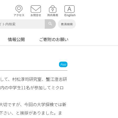
search
教員検索
情報公開
ご寄附のお願い
Post
題して、村松淳司研究室、蟹江澄志研
内の中学生11名が参加してミクロ
大切ですが、今回の大学探検では新
下さい、と挨拶がありました。ま