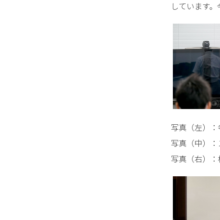
しています。
写真（左）：
写真（中）：
写真（右）：