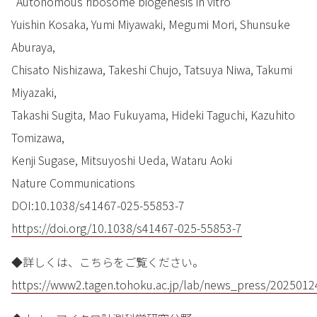
“Autonomous ribosome biogenesis in vitro”
Yuishin Kosaka, Yumi Miyawaki, Megumi Mori, Shunsuke
Aburaya,
Chisato Nishizawa, Takeshi Chujo, Tatsuya Niwa, Takumi
Miyazaki,
Takashi Sugita, Mao Fukuyama, Hideki Taguchi, Kazuhito
Tomizawa,
Kenji Sugase, Mitsuyoshi Ueda, Wataru Aoki
Nature Communications
DOI:10.1038/s41467-025-55853-7
https://doi.org/10.1038/s41467-025-55853-7
◆詳しくは、こちらをご覧ください。
https://www2.tagen.tohoku.ac.jp/lab/news_press/2025012