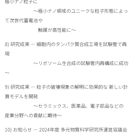
極小ナノ粒子に
～極小ナノ領域のユニークな粒子形態によっ
て次世代蓄電池や
触媒が高性能に～
8) 研究成果 — 細胞内のタンパク質合成工場を試験管で再
現
～リボソーム生合成の試験管内再構成に成功
～
9) 研究成果 — 粒子の破壊現象の解明に効果的な 新しい計
算モデルを開発
～セラミックス、医薬品、電子部品などの
産業分野への貢献に期待～
10) お知らせ — 2024年度 多元物質科学研究所運営協議会