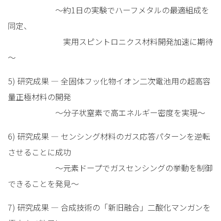
～約1日の実験でハーフメタルの最適組成を
同定、
実用スピントロニクス材料開発加速に期待
～
5) 研究成果 — 全固体フッ化物イオン二次電池用の超高容
量正極材料の開発
～分子状窒素で高エネルギー密度を実現～
6) 研究成果 — センシング材料のガス応答パターンを逆転
させることに成功
～元素ドープでガスセンシングの挙動を制御
できることを発見～
7) 研究成果 — 合成技術の「新旧融合」二酸化マンガンを