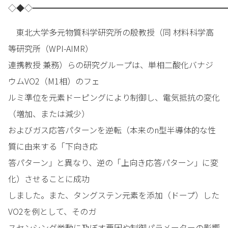
◇◆◇━━━━━━━━━━━━━━━━━━━━━━━━
東北大学多元物質科学研究所の殷教授（同 材料科学高
等研究所（WPI-AIMR）
連携教授 兼務）らの研究グループは、単相二酸化バナジ
ウムVO2（M1相）のフェ
ルミ準位を元素ドーピングにより制御し、電気抵抗の変化
（増加、または減少）
およびガス応答パターンを逆転（本来のn型半導体的な性
質に由来する「下向き応
答パターン」と異なり、逆の「上向き応答パターン」に変
化）させることに成功
しました。また、タングステン元素を添加（ドープ）した
VO2を例として、そのガ
スセンシング挙動に及ぼす要因や制御パラメーターの影響