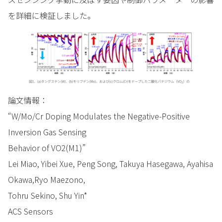
を詳細に検証しました。
論文情報：
“W/Mo/Cr Doping Modulates the Negative-Positive
Inversion Gas Sensing
Behavior of VO2(M1)”
Lei Miao, Yibei Xue, Peng Song, Takuya Hasegawa, Ayahisa
Okawa,Ryo Maezono,
Tohru Sekino, Shu Yin*
ACS Sensors