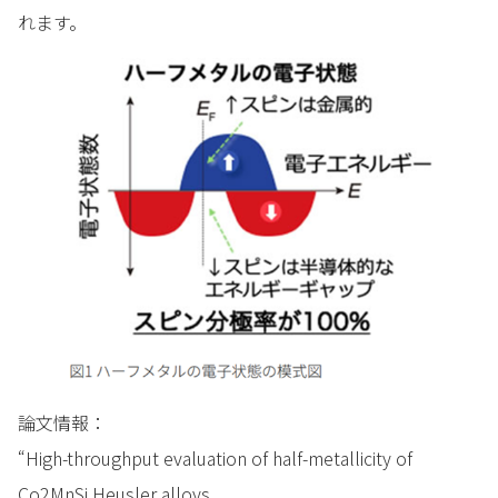
れます。
論文情報：
“High-throughput evaluation of half-metallicity of
Co2MnSi Heusler alloys