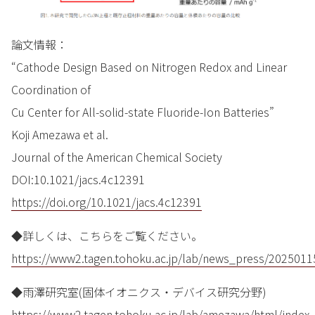
論文情報：
“Cathode Design Based on Nitrogen Redox and Linear
Coordination of
Cu Center for All-solid-state Fluoride-Ion Batteries”
Koji Amezawa et al.
Journal of the American Chemical Society
DOI:10.1021/jacs.4c12391
https://doi.org/10.1021/jacs.4c12391
◆詳しくは、こちらをご覧ください。
https://www2.tagen.tohoku.ac.jp/lab/news_press/2025011
◆雨澤研究室(固体イオニクス・デバイス研究分野)
https://www2.tagen.tohoku.ac.jp/lab/amezawa/html/index-