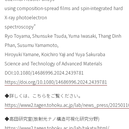
using composition-spread films and spin-integrated hard
X-ray photoelectron
spectroscopy”
Ryo Toyama, Shunsuke Tsuda, Yuma Iwasaki, Thang Dinh
Phan, Susumu Yamamoto,
Hiroyuki Yamane, Koichiro Yaji and Yuya Sakuraba
Science and Technology of Advanced Materials
DOI:10.1080/14686996.2024.2439781
https://doi.org/10.1080/14686996.2024.2439781
◆詳しくは、こちらをご覧ください。
https://www2.tagen.tohoku.ac.jp/lab/news_press/2025011
◆高田研究室(放射光ナノ構造可視化研究分野)
https://www2.tagen.tohoku.ac.jp/lab/takata/html/