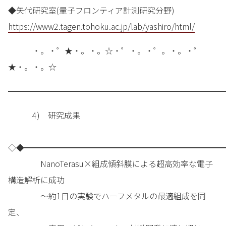
◆矢代研究室(量子フロンティア計測研究分野)
https://www2.tagen.tohoku.ac.jp/lab/yashiro/html/
・。・゜★・。・。☆・゜・。・゜。・。・゜
★・。・。☆
━━━━━━━━━━━━━━━━━━━━━━━━━━━
4) 研究成果
◇◆━━━━━━━━━━━━━━━━━━━━━━━━━
NanoTerasu×組成傾斜膜による超高効率な電子
構造解析に成功
～約1日の実験でハーフメタルの最適組成を同
定、