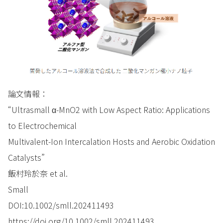
論文情報：
“Ultrasmall α-MnO2 with Low Aspect Ratio: Applications
to Electrochemical
Multivalent-Ion Intercalation Hosts and Aerobic Oxidation
Catalysts”
飯村玲於奈 et al.
Small
DOI:10.1002/smll.202411493
https://doi.org/10.1002/smll.202411493