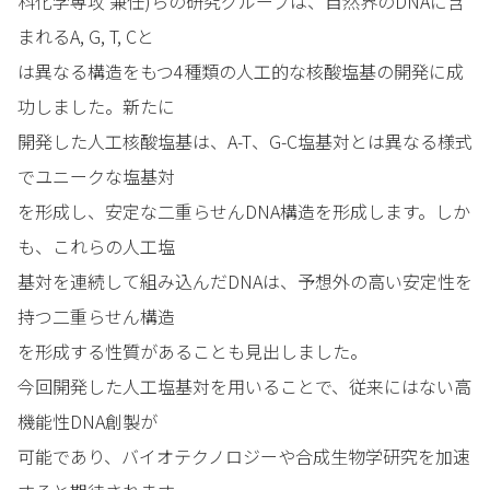
科化学専攻 兼任)らの研究グループは、自然界のDNAに含
まれるA, G, T, Cと
は異なる構造をもつ4種類の人工的な核酸塩基の開発に成
功しました。新たに
開発した人工核酸塩基は、A-T、G-C塩基対とは異なる様式
でユニークな塩基対
を形成し、安定な二重らせんDNA構造を形成します。しか
も、これらの人工塩
基対を連続して組み込んだDNAは、予想外の高い安定性を
持つ二重らせん構造
を形成する性質があることも見出しました。
今回開発した人工塩基対を用いることで、従来にはない高
機能性DNA創製が
可能であり、バイオテクノロジーや合成生物学研究を加速