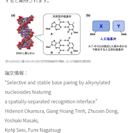
すると期待されます。
論文情報：
“Selective and stable base pairing by alkynylated
nucleosides featuring
a spatially-separated recognition interface”
Hidenori Okamura, Giang Hoang Trinh, Zhuoxin Dong,
Yoshiaki Masaki,
Kohji Seio, Fumi Nagatsugi