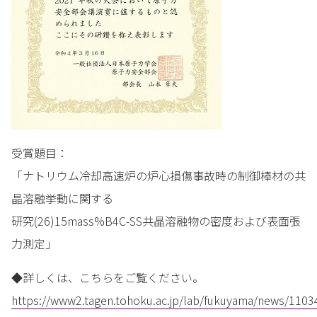
受賞題目：
「ナトリウム冷却高速炉の炉心損傷事故時の制御棒材の共
晶溶融挙動に関する
研究(26)15mass%B4C-SS共晶溶融物の密度および表面張
力測定」
◆詳しくは、こちらをご覧ください。
https://www2.tagen.tohoku.ac.jp/lab/fukuyama/news/1103