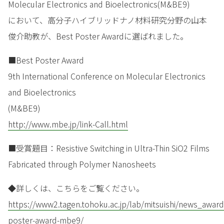
Molecular Electronics and Bioelectronics(M&BE9)
において、高分子ハイブリッドナノ材料研究分野の山本
俊介助教が、Best Poster Awardに選ばれました。
■Best Poster Award
9th International Conference on Molecular Electronics
and Bioelectronics
(M&BE9)
http://www.mbe.jp/link-Call.html
■受賞題目：Resistive Switching in Ultra-Thin SiO2 Films
Fabricated through Polymer Nanosheets
◆詳しくは、こちらをご覧ください。
https://www2.tagen.tohoku.ac.jp/lab/mitsuishi/news_award
poster-award-mbe9/