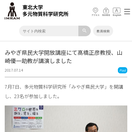
search
教員検索
みやぎ県民大学開放講座にて髙橋正彦教授、山
崎優一助教が講演しました
2017.07.14
Post
7月7日、多元物質科学研究所「みやぎ県民大学」を開講
し、23名が参加しました。