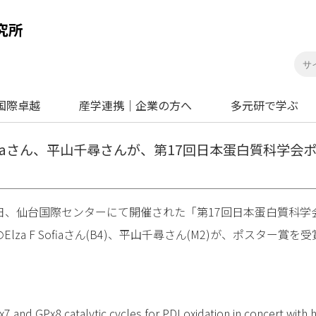
国際卓越
産学連携｜企業の方へ
多元研で学ぶ
 Sofiaさん、平山千尋さんが、第17回日本蛋白質科学
22日、仙台国際センターにて開催された「第17回日本蛋白質科
lza F Sofiaさん(B4)、平山千尋さん(M2)が、ポスター
。
)
x7 and GPx8 catalytic cycles for PDI oxidation in concert with