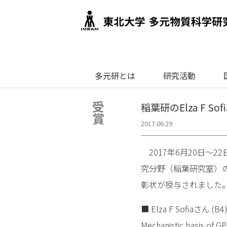
多元研とは
研究活動
受賞
稲葉研のElza F
2017.06.29
2017年6月20日～
究分野（稲葉研究室）のE
彰状が授与されました
■ Elza F Sofiaさん (B4
Mechanistic basis of GP