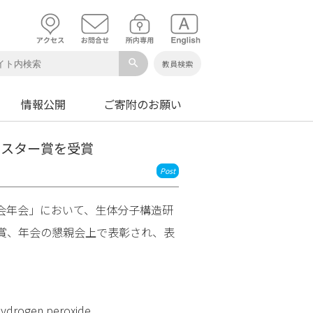
search
教員検索
情報公開
ご寄附のお願い
会ポスター賞を受賞
Post
学会年会」において、生体分子構造研
賞を受賞、年会の懇親会上で表彰され、表
 hydrogen peroxide