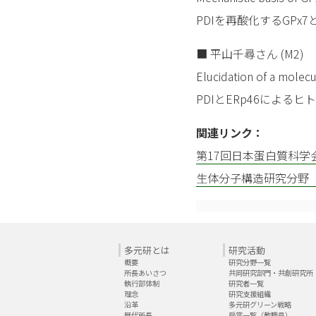
PDIを再酸化するGPx7
■ 平山千尋さん (M2)
Elucidation of a molec
PDIとERp46によ
関連リンク：
第17回日本蛋白質科学
生体分子構造研究分野
多元研とは
研究活動
概要
研究分野一覧
所長あいさつ
共同研究部門・共創研究所
執行部体制
研究者一覧
理念
研究支援組織
沿革
多元研グリーン戦略
歴代所長
受賞一覧（教職員）