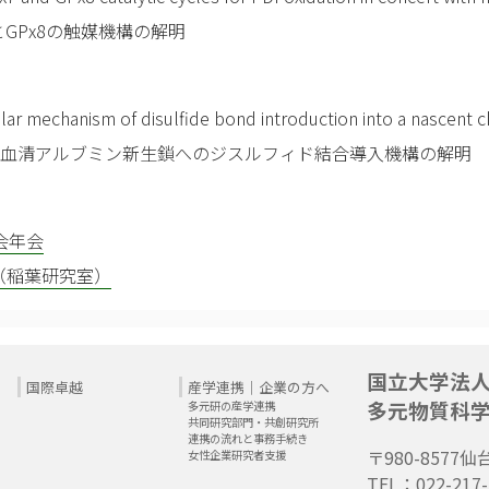
とGPx8の触媒機構の解明
ular mechanism of disulfide bond introduction into a nascent 
るヒト血清アルブミン新生鎖へのジスルフィド結合導入機構の解明
会年会
（稲葉研究室）
国立大学法
国際卓越
産学連携｜企業の方へ
多元物質科
多元研の産学連携
共同研究部門・共創研究所
連携の流れと事務手続き
〒980-8577
仙
女性企業研究者支援
TEL：022-217-