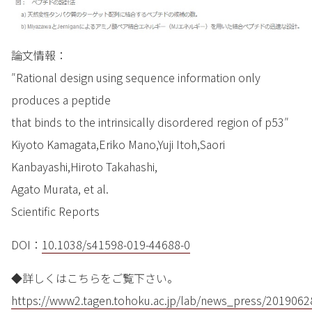
論文情報：
″Rational design using sequence information only
produces a peptide
that binds to the intrinsically disordered region of p53″
Kiyoto Kamagata,Eriko Mano,Yuji Itoh,Saori
Kanbayashi,Hiroto Takahashi,
Agato Murata, et al.
Scientific Reports
DOI：
10.1038/s41598-019-44688-0
◆詳しくはこちらをご覧下さい。
https://www2.tagen.tohoku.ac.jp/lab/news_press/2019062