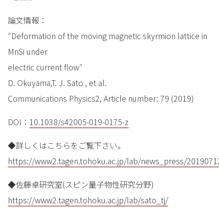
論文情報：
″Deformation of the moving magnetic skyrmion lattice in
MnSi under
electric current flow″
D. Okuyama,T. J. Sato , et al.
Communications Physics2, Article number: 79 (2019)
DOI：
10.1038/s42005-019-0175-z
◆詳しくはこちらをご覧下さい。
https://www2.tagen.tohoku.ac.jp/lab/news_press/2019071
◆佐藤卓研究室(スピン量子物性研究分野)
https://www2.tagen.tohoku.ac.jp/lab/sato_tj/