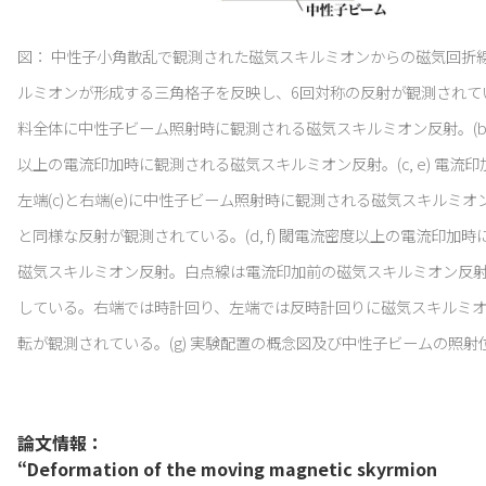
図： 中性子小角散乱で観測された磁気スキルミオンからの磁気回折
ルミオンが形成する三角格子を反映し、6回対称の反射が観測されている
料全体に中性子ビーム照射時に観測される磁気スキルミオン反射。(b)
以上の電流印加時に観測される磁気スキルミオン反射。(c, e) 電流
左端(c)と右端(e)に中性子ビーム照射時に観測される磁気スキルミオン反
と同様な反射が観測されている。(d, f) 閾電流密度以上の電流印加
磁気スキルミオン反射。白点線は電流印加前の磁気スキルミオン反
している。右端では時計回り、左端では反時計回りに磁気スキルミ
転が観測されている。(g) 実験配置の概念図及び中性子ビームの照射
論文情報：
“Deformation of the moving magnetic skyrmion