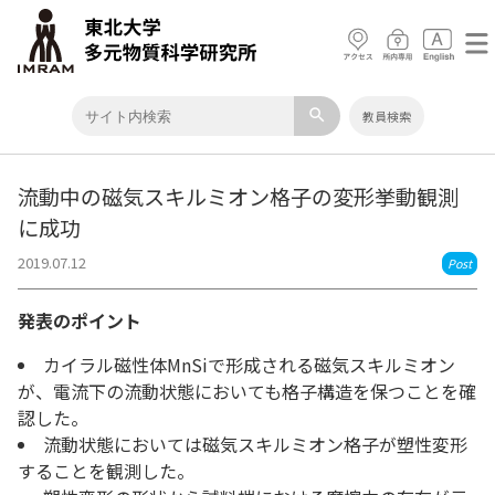
search
教員検索
流動中の磁気スキルミオン格子の変形挙動観測
に成功
2019.07.12
Post
発表のポイント
カイラル磁性体MnSiで形成される磁気スキルミオン
が、電流下の流動状態においても格子構造を保つことを確
認した。
流動状態においては磁気スキルミオン格子が塑性変形
することを観測した。