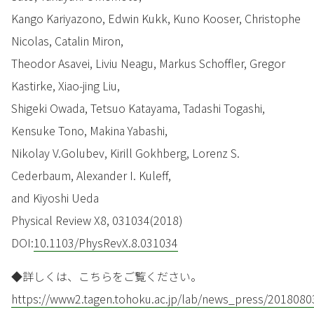
Kango Kariyazono, Edwin Kukk, Kuno Kooser, Christophe
Nicolas, Catalin Miron,
Theodor Asavei, Liviu Neagu, Markus Schoffler, Gregor
Kastirke, Xiao-jing Liu,
Shigeki Owada, Tetsuo Katayama, Tadashi Togashi,
Kensuke Tono, Makina Yabashi,
Nikolay V.Golubev, Kirill Gokhberg, Lorenz S.
Cederbaum, Alexander I. Kuleff,
and Kiyoshi Ueda
Physical Review X8, 031034(2018)
DOI:
10.1103/PhysRevX.8.031034
◆詳しくは、こちらをご覧ください。
https://www2.tagen.tohoku.ac.jp/lab/news_press/2018080