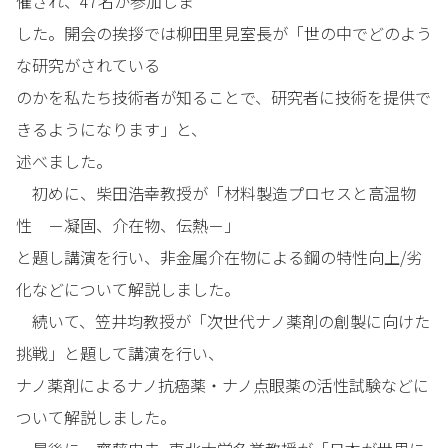
催され、47名が参加しま
した。開会の挨拶では柳田里見室長が「世の中でどのよう
な研究がされている
のかを私たち技術者が知ることで、研究者に技術を提供で
きるようになります」と、
述べました。
初めに、柴田浩幸教授が「材料製造プロセスと高温物
性 －凝固、介在物、伝熱－」
と題し講演を行い、非金属介在物による鋼の特性向上/劣
化などについて解説しました。
続いて、笠井均教授が「次世代ナノ薬剤の創製に向けた
挑戦」と題して講演を行い、
ナノ薬剤によるナノ抗癌薬・ナノ点眼薬の活性試験などに
ついて解説しました。