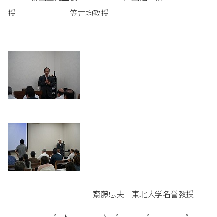
授 笠井均教授
齋藤忠夫 東北大学名誉教授
・。・゜★・。・。☆・゜・。・゜。・。・゜