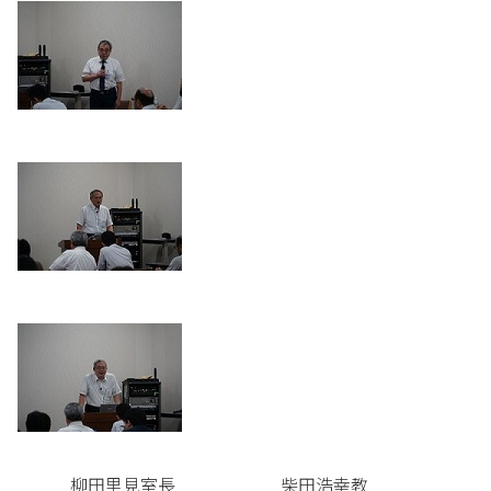
柳田里見室長 柴田浩幸教