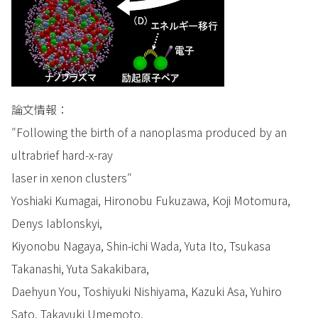
論文情報：
″Following the birth of a nanoplasma produced by an
ultrabrief hard-x-ray
laser in xenon clusters″
Yoshiaki Kumagai, Hironobu Fukuzawa, Koji Motomura,
Denys Iablonskyi,
Kiyonobu Nagaya, Shin-ichi Wada, Yuta Ito, Tsukasa
Takanashi, Yuta Sakakibara,
Daehyun You, Toshiyuki Nishiyama, Kazuki Asa, Yuhiro
Sato, Takayuki Umemoto,