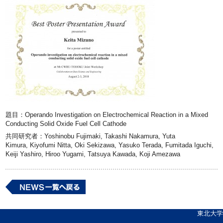
題目：Operando Investigation on Electrochemical Reaction in a Mixed
Conducting Solid Oxide Fuel Cell Cathode
共同研究者：Yoshinobu Fujimaki, Takashi Nakamura, Yuta
Kimura, Kiyofumi Nitta, Oki Sekizawa, Yasuko Terada, Fumitada Iguchi,
Keiji Yashiro, Hiroo Yugami, Tatsuya Kawada, Koji Amezawa
東北大学