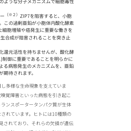
のような分子メカニズムで細胞毒性
（※２）
ー
ZIP7を阻害すると、小胞
。この過剰亜鉛が小胞体内酸化酵素
った細胞増殖や癌発生に重要な働きを
う生合成が阻害されることを突き止
化還元活性を持ちませんが、酸化酵
ス)制御に重要であることを明らかに
よる病態発生のメカニズムを、亜鉛
が期待されます。
離し多様な生命現象を支えていま
覚嗅覚障害といった病態を引き起こ
トランスポータータンパク質が生体
されています。ヒトには10種類の
発見されており、それらの欠損が遺伝