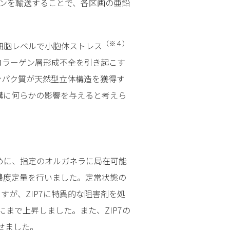
オンを輸送することで、各区画の亜鉛
（※４）
は細胞レベルで小胞体ストレス
コラーゲン層形成不全を引き起こす
ンパク質が天然型立体構造を獲得す
機構に何らかの影響を与えると考えら
ために、指定のオルガネラに局在可能
亜鉛濃度定量を行いました。定常状態の
すが、ZIP7に特異的な阻害剤を処
ーにまで上昇しました。また、ZIP7の
させました。