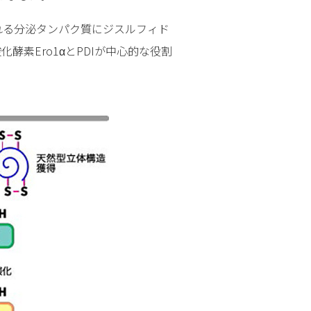
れる分泌タンパク質にジスルフィド
素Ero1αとPDIが中心的な役割