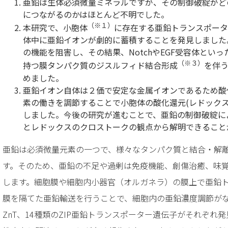
亜鉛は生体必須微量ミネラルですが、その制御破綻がど
につながるのかはほとんど不明でした。
（※１）
本研究で、小胞体
に存在する亜鉛トランスポータ
体中に亜鉛イオンが劇的に蓄積することを発見しました
の機能を阻害し、その結果、NotchやEGF受容体とい
（※３）
持つ膜タンパク質のジスルフィド結合形成
を伴
めました。
亜鉛イオン自体は２価で安定な金属イオンであるため酸
素の働きを調節することで小胞体の酸化還元(レドック
しました。今後の研究が進むことで、亜鉛の制御破綻に
とレドックスのクロストークの観点から解明できること
亜鉛は必須微量元素の一つで、様々なタンパク質と結合・解
す。そのため、亜鉛の不足や過剰は免疫機能、創傷治癒、味
します。細胞膜や細胞内小器官（オルガネラ）の膜上で亜鉛
膜を隔てた亜鉛輸送を行うことで、細胞内の亜鉛濃度調節がな
ZnT、14種類のZIP亜鉛トランスポーター遺伝子がそれぞれ