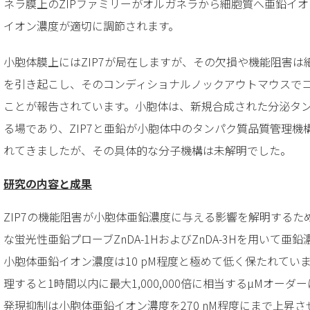
ネラ膜上のZIPファミリーがオルガネラから細胞質へ亜鉛イ
イオン濃度が適切に調節されます。
小胞体膜上にはZIP7が局在しますが、その欠損や機能阻害
を引き起こし、そのコンディショナルノックアウトマウスで
ことが報告されています。小胞体は、新規合成された分泌タ
る場であり、ZIP7と亜鉛が小胞体中のタンパク質品質管理
れてきましたが、その具体的な分子機構は未解明でした。
研究の内容と成果
ZIP7の機能阻害が小胞体亜鉛濃度に与える影響を解明する
な蛍光性亜鉛プローブZnDA-1HおよびZnDA-3Hを用いて
小胞体亜鉛イオン濃度は10 pM程度と極めて低く保たれていま
理すると1時間以内に最大1,000,000倍に相当するµMオーダ
発現抑制は小胞体亜鉛イオン濃度を270 nM程度にまで上昇