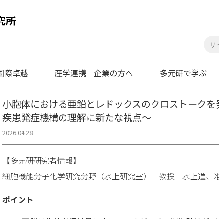
国際卓越
産学連携｜企業の方へ
多元研で学ぶ
小胞体における亜鉛とレドックスのクロストークを
疾患発症機構の理解に新たな視点〜
2026.04.28
【多元研研究者情報】
細胞機能分子化学研究分野（水上研究室）
教授 水上進、准
ポイント