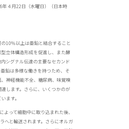
26年４月22日（水曜日）（日本時
の10％以上は亜鉛と結合すること
然型立体構造形成を促進し、また酵
胞内シグナル伝達の主要なセカンド
に亜鉛は多様な働きを持つため、そ
延、神経機能不全、糖尿病、味覚嗅
関連します。さらに、いくつかのが
ています。
ーによって細胞中に取り込まれた後、
ネラへと輸送されます。さらにオルガ