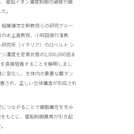
ら、亜鉛イオン濃度制御の破綻が細
した。
、稲葉謙次主幹教授らの研究グルー
所の水上進教授、小和田俊行准教
研究所（イタリア）のロベルト シ
濃度を定常状態の1,000,000倍ま
αを直接阻害することを解明しまし
境に変化し、生体内の重要な膜タン
が阻害され、正しい立体構造が形成され
綻につながることで細胞毒性を生み
果をもとに、亜鉛制御異常が引き起
す。