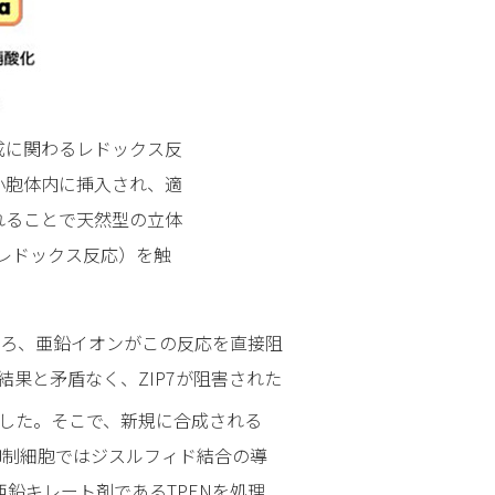
成に関わるレドックス反
小胞体内に挿入され、適
れることで天然型の立体
（レドックス反応）を触
ころ、亜鉛イオンがこの反応を直接阻
。この結果と矛盾なく、ZIP7が阻害された
ました。そこで、新規に合成される
現抑制細胞ではジスルフィド結合の導
亜鉛キレート剤であるTPENを処理