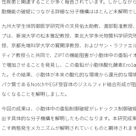
性疾患と関連することが多く報告されています。しかしなが
胞機能の破綻につながる詳細な分子機構はほとんど未解明で
九州大学生体防御医学研究所の天貝佑太助教、渡部聡准教授
プは、新潟大学の松本雅記教授、東北大学多元物質科学研究
授、京都先端科学大学の寳関淳教授、およびサン・ラファエル
ティア教授らと共同で、ZIP7の機能阻害が小胞体中の亜鉛イオン
で増加させることを発見し、この亜鉛が小胞体酸化酵素Ero1
た。その結果、小胞体が本来の酸化的な環境から還元的な環
パク質であるNotchやEGF受容体のジスルフィド結合形成
なくなることを解明しました。
今回の成果は、小胞体中の亜鉛制御破綻がレドックス制御破
出す具体的な分子機構を解明したものになります。本研究成
こす病態発生メカニズムが解明されていくものと期待されま