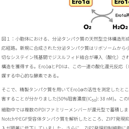
図１：小胞体における、分泌タンパク質の天然型立体構造形
応経路。新規に合成された分泌タンパク質はリボソームから
切なシステイン残基間でジスルフィド結合が導入（酸化）さ
構造を獲得する。Ero1αとPDIは、この一連の酸化還元反応
媒する中心的な酵素である。
そこで、精製タンパク質を用いてEro1αの活性を測定したと
害することが分かりました(50%阻害濃度(IC
): 38 nM)
50
細胞中では複数のPDIファミリーメンバーが還元型で蓄積し
NotchやEGF受容体タンパク質を解析したところ、ZIP7発
入が顕著に低下していました。さらに、ZIP7発現抑制細胞に