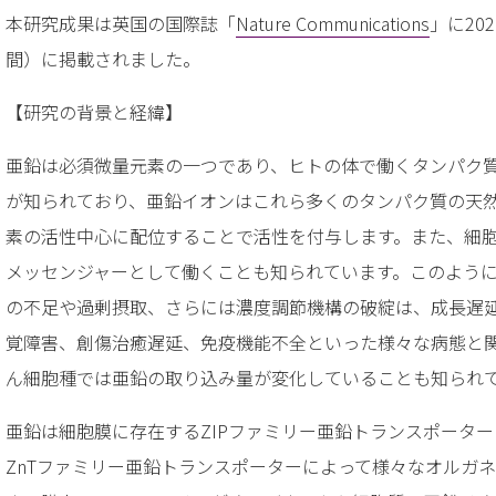
本研究成果は英国の国際誌「
Nature Communications
」に20
間）に掲載されました。
【研究の背景と経緯】
亜鉛は必須微量元素の一つであり、ヒトの体で働くタンパク質
が知られており、亜鉛イオンはこれら多くのタンパク質の天
素の活性中心に配位することで活性を付与します。また、細
メッセンジャーとして働くことも知られています。このよう
の不足や過剰摂取、さらには濃度調節機構の破綻は、成長遅
覚障害、創傷治癒遅延、免疫機能不全といった様々な病態と
ん細胞種では亜鉛の取り込み量が変化していることも知られ
亜鉛は細胞膜に存在するZIPファミリー亜鉛トランスポータ
ZnTファミリー亜鉛トランスポーターによって様々なオルガ