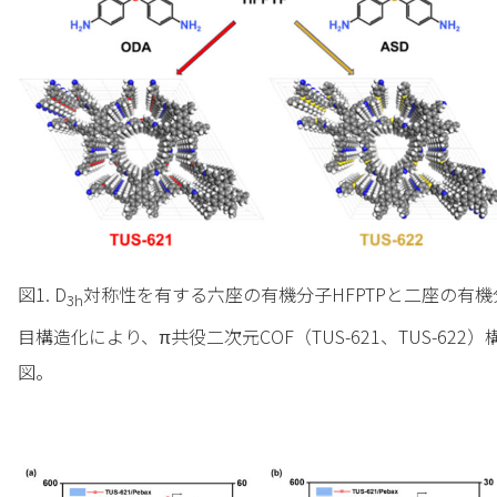
図1. D
対称性を有する六座の有機分子HFPTPと二座の有機分
3h
目構造化により、π共役二次元COF（TUS-621、TUS-62
図。