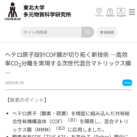
search
教員検索
ヘテロ原子設計COF膜が切り拓く新技術 ―高効
率CO
分離を実現する次世代混合マトリックス膜
2
―
2026.05.25
Post
【発表のポイント】
ヘテロ原子（酸素・硫黄）を精密に組み込んだ共有結
（注1）
合性有機構造体（COF）
を開発し、混合マトリ
（注2）
ックス膜（MMM）
に応用しました。
酸素含有COF「TUS-621」を高分子（Pebax）膜中に