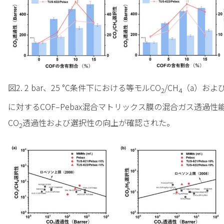
図2. 2 bar、25 °C条件下における等モルCO
/CH
（a）および
2
4
に対するCOF–Pebax混合マトリックス膜の混合ガス透過性
CO
透過性および選択性の向上が確認された。
2