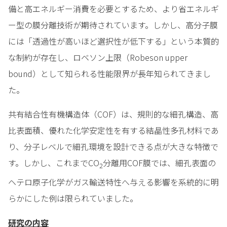
備と高エネルギー消費を必要とするため、より省エネルギ
ー型の膜分離技術が期待されています。しかし、高分子膜
には「透過性が高いほど選択性が低下する」という本質的
な制約が存在し、ロベソン上限（Robeson upper
bound）として知られる性能限界が長年知られてきまし
た。
共有結合性有機構造体（COF）は、規則的な細孔構造、高
比表面積、優れた化学安定性を有する結晶性多孔材料であ
り、分子レベルで細孔環境を設計できる点が大きな特徴で
す。しかし、これまでCO
分離用COF膜では、細孔表面の
2
ヘテロ原子化学がガス輸送特性へ与える影響を系統的に明
らかにした例は限られていました。
研究の内容