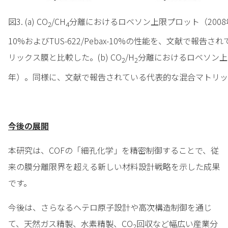
図3. (a) CO
/CH
分離におけるロベソン上限プロット（2008年）。T
2
4
10%およびTUS-622/Pebax-10%の性能を、文献で報告
リックス膜と比較した。(b) CO
/H
分離におけるロベソン上限
2
2
年）。同様に、文献で報告されている代表的な混合マトリッ
今後の展開
本研究は、COFの「細孔化学」を精密制御することで、従
来の膜分離限界を超える新しい材料設計戦略を示した成果
です。
今後は、さらなるヘテロ原子設計や高次構造制御を通じ
て、天然ガス精製、水素精製、CO
回収など幅広い産業分
2