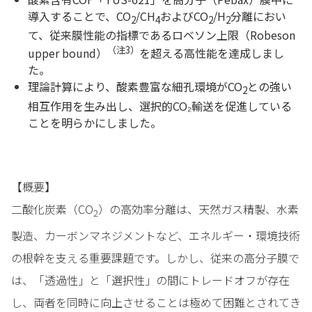
導入することで、CO
/CH
およびCO
/H
分離におい
2
4
2
2
て、従来膜性能の指標であるロベソン上限（Robeson
（注3）
upper bound）
を超える高性能を達成しまし
た。
理論計算により、酸素豊富な細孔環境がCO
との強い
2
相互作用を生み出し、選択的CO₂輸送を促進している
ことを明らかにしました。
【概要】
二酸化炭素（CO
）の高効率分離は、天然ガス精製、水素
2
製造、カーボンマネジメントなど、エネルギー・環境技術
の根幹を支える重要課題です。しかし、従来の高分子膜で
は、「透過性」と「選択性」の間にトレードオフが存在
し、両者を同時に向上させることは極めて困難とされてき