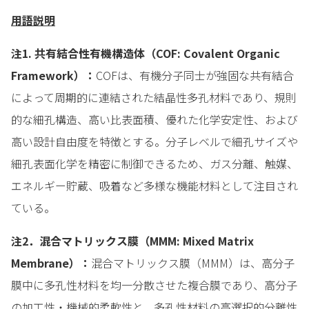
用語説明
注1. 共有結合性有機構造体（COF: Covalent Organic
Framework）：
COFは、有機分子同士が強固な共有結合
によって周期的に連結された結晶性多孔材料であり、規則
的な細孔構造、高い比表面積、優れた化学安定性、および
高い設計自由度を特徴とする。分子レベルで細孔サイズや
細孔表面化学を精密に制御できるため、ガス分離、触媒、
エネルギー貯蔵、吸着など多様な機能材料として注目され
ている。
注2．混合マトリックス膜（MMM: Mixed Matrix
Membrane）：
混合マトリックス膜（MMM）は、高分子
膜中に多孔性材料を均一分散させた複合膜であり、高分子
の加工性・機械的柔軟性と、多孔性材料の高選択的分離性