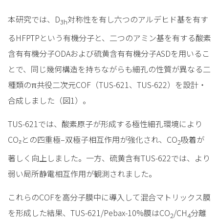
本研究では、D
対称性を有し六つのアルデヒド基を有す
3h
るHFPTPという有機分子と、二つのアミン基を有する酸素
含有有機分子ODAおよび硫黄含有有機分子ASDを用いるこ
とで、同じ幾何構造を持ちながらも細孔の性質が異なる二
種類のπ共役二次元COF（TUS-621、TUS-622）を設計・
合成しました（図1）。
TUS-621では、酸素原子が形成する極性細孔環境により
CO₂との四重極–双極子相互作用が強化され、CO
吸着が
2
著しく向上しました。一方、硫黄含有TUS-622では、より
弱い局所静電相互作用が観測されました。
これらのCOFを高分子膜中に導入して混合マトリックス膜
を形成した結果、TUS-621/Pebax-10%膜はCO
/CH
分離
2
4