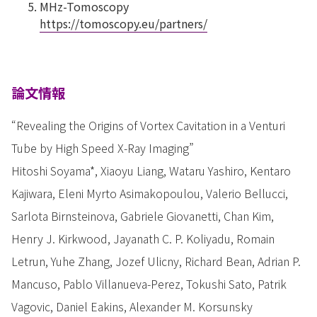
MHz-Tomoscopy
https://tomoscopy.eu/partners/
論文情報
“Revealing the Origins of Vortex Cavitation in a Venturi
Tube by High Speed X-Ray Imaging”
Hitoshi Soyama*, Xiaoyu Liang, Wataru Yashiro, Kentaro
Kajiwara, Eleni Myrto Asimakopoulou, Valerio Bellucci,
Sarlota Birnsteinova, Gabriele Giovanetti, Chan Kim,
Henry J. Kirkwood, Jayanath C. P. Koliyadu, Romain
Letrun, Yuhe Zhang, Jozef Ulicny, Richard Bean, Adrian P.
Mancuso, Pablo Villanueva-Perez, Tokushi Sato, Patrik
Vagovic, Daniel Eakins, Alexander M. Korsunsky