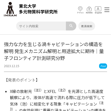
search
教員検索
強力な力を生じる渦キャビテーションの構造を
解明 発生メカニズム解明と用途拡大に期待｜量
子フロンティア計測研究分野
2023.12.15
Post
【発表のポイント】
（注
1
）
（注
2
）
X線の放射光
とXFEL
を光源とした高速度
観察により、液体が高速で流れる際に圧力が低下して
（注
気体（泡）に相変化する現象「キャビテーション
3
）
」の有効利用に重要な渦キャビテーションの構造を