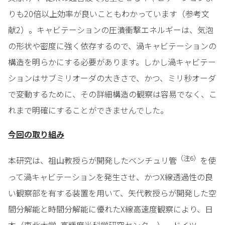
りも20倍以上効率が良いこともわかっています（参考文
献2）。キャビテーションの圧潰衝撃エネルギーは、気泡
の形状や密度に強く依存するので、渦キャビテーションの
構造を明らかにする必要があります。しかし渦キャビテー
ションはサブミリオーダの大きさで、かつ、ミリ秒オーダ
で変動するために、その詳細構造の観察は容易でなく、こ
れまで明確にすることができませんでした。
今回の取り組み
（注
6
）
本研究は、祖山教授らが開発したベンチュリ管
を使
って渦キャビテーションを発生させ、かつX線透過性の良
い観察部を有する装置を用いて、矢代教授らが開発した空
間分解能と時間分解能に優れたX線高速度観察により、日
本（東北大学, 高輝度光科学研究センター）、ドイツ