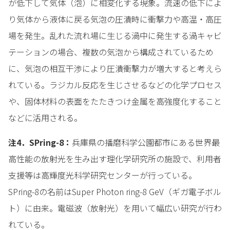
が低下して気体（泡）に相変化する現象。流速の低下によ
り気体から液体に戻る気泡の圧潰時に衝撃力や高温・高圧
場を発生。乱れた流れ場に生じる渦中に発生する渦キャビ
テーションの場合、複数の気泡から構成されているため
に、気泡の相互干渉により圧潰衝撃力が増大すると考えら
れている。ラジカル反応を生じさせるなどの化学プロセス
や、固体材料の表面をたたきつけ金属を高強度化すること
などに活用される。
注4．SPring-8：
兵庫県の播磨科学公園都市にある世界最
高性能の放射光を生み出す理化学研究所の施設で、利用者
支援等は高輝度光科学研究センターが行っている。
SPring-8の名前はSuper Photon ring-8 GeV（ギガ電子ボル
ト）に由来。電磁波（放射光）を用いて幅広い研究が行わ
れている。