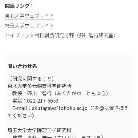
関連リンク：
東北大学ウェブサイト
埼玉大学ウェブサイト
ハイブリッド材料創製研究分野（芥川智行研究室）
問い合わせ先
（研究に関すること）
東北大学多元物質科学研究所
教授 芥川 智行（あくたがわ ともゆき）
電話：022-217-5653
E-mail：akutagawa*tohoku.ac.jp（*を@に置き換え
てください）
埼玉大学大学院理工学研究科
教授 斎藤 雅一（さいとう まさいち）