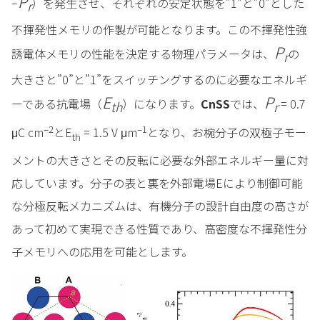
P
−
）を発生させ、それぞれの安定状態を”1”と”0”とした
r
不揮発性メモリの作製が可能となります。この不揮発性強
P
誘電体メモリの性能を決定する物理パラメータは、
の
r
大きさと”0”と”1”をスイッチングするのに必要なエネルギ
E
P
ーである抗電場（
）になります。
CnSS
では、
= 0.7
th
r
–2
–1
μC cm
とE
= 1.5 V μm
となり、お椀分子の双極子モー
th
メントの大きさとその反転に必要な外部エネルギー量に対
応しています。分子の表と裏を外部電場Eにより制御可能
な分極反転メカニズムは、有機分子の設計自由度の高さが
あって初めて実現できる性質であり、高密度な不揮発性分
子メモリへの応用を可能とします。