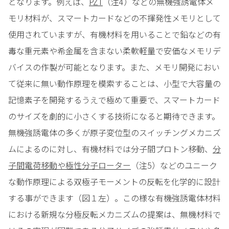
となります。例えば、
PZT
（注4）などの無機強誘電体メ
モリ材料が、スマートカードなどの不揮発性メモリとして
使用されていますが、有機材料を用いることで鉛などの有
毒な重元素や希金属を含まない柔軟軽量で安価なメモリデ
バイスの作製が可能となります。また、メモリ開発におい
て従来に無い動作原理を模索することは、小型で大容量の
記憶素子を開発するうえで極めて重要で、スマートカード
のサイズを劇的に小さくする技術になると期待できます。
無機強誘電体の多くが原子変位型のスイッチングメカニズ
ムによるのに対し、有機材料では分子間プロトン移動、
分
子間電荷移動や極性分子ローター
（注5）などのユニーク
な動作原理による双極子モーメントの反転を化学的に設計
する事ができます（図１左）。この様な有機強誘電体材料
における新規な分極反転メカニズムの提案は、無機材料で