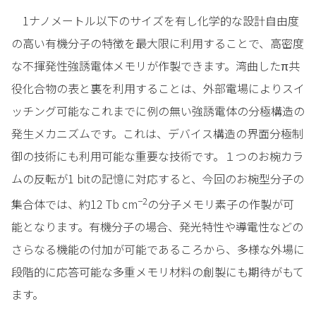
1ナノメートル以下のサイズを有し化学的な設計自由度
の高い有機分子の特徴を最大限に利用することで、高密度
な不揮発性強誘電体メモリが作製できます。湾曲したπ共
役化合物の表と裏を利用することは、外部電場によりスイ
ッチング可能なこれまでに例の無い強誘電体の分極構造の
発生メカニズムです。これは、デバイス構造の界面分極制
御の技術にも利用可能な重要な技術です。１つのお椀カラ
ムの反転が1 bitの記憶に対応すると、今回のお椀型分子の
−2
集合体では、約12 Tb cm
の分子メモリ素子の作製が可
能となります。有機分子の場合、発光特性や導電性などの
さらなる機能の付加が可能であるころから、多様な外場に
段階的に応答可能な多重メモリ材料の創製にも期待がもて
ます。