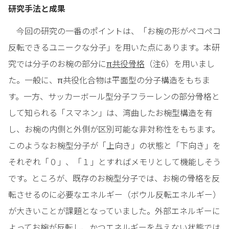
研究手法と成果
今回の研究の一番のポイントは、「お椀の形がペコペコ
反転できるユニークな分子」を用いた点にあります。本研
究では分子のお椀の部分に
π共役骨格
（注6）を用いまし
た。一般に、π共役化合物は平面型の分子構造をもちま
す。一方、サッカーボール型分子フラーレンの部分骨格と
して知られる「スマネン」は、湾曲したお椀型構造を有
し、お椀の内側と外側が区別可能な非対称性をもちます。
このようなお椀型分子が「上向き」の状態と「下向き」を
それぞれ「０」、「１」とすればメモリとして機能しそう
です。ところが、既存のお椀型分子では、お椀の骨格を反
転させるのに必要なエネルギー（ボウル反転エネルギー）
が大きいことが課題となっていました。外部エネルギーに
よってお椀が反転し、かつエネルギーを与えない状態では