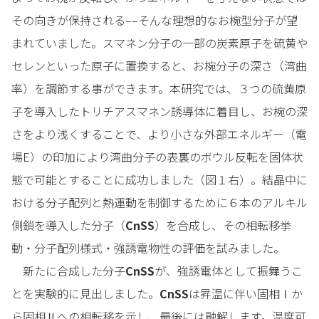
その向きが保持される––そんな理想的なお椀型分子が望
まれていました。スマネン分子の一部の炭素原子を硫黄や
セレンといった原子に置換すると、お椀分子の深さ（湾曲
率）を調節する事ができます。本研究では、３つの硫黄原
子を導入したトリチアスマネン誘導体に着目し、お椀の深
さをより浅くすることで、より小さな外部エネルギー（電
場E）の印加により湾曲分子の表裏のボウル反転を固体状
態で可能とすることに成功しました（図１右）。結晶中に
おける分子配列と熱運動を制御するために６本のアルキル
側鎖を導入した分子（
CnSS
）を合成し、その相転移挙
動・分子配列様式・強誘電物性の評価を試みました。
新たに合成した分子
CnSS
が、強誘電体として振舞うこ
とを実験的に見出しました。
CnSS
は昇温に伴い固相Ⅰか
ら固相Ⅱへの相転移を示し、最後には融解します。温度可