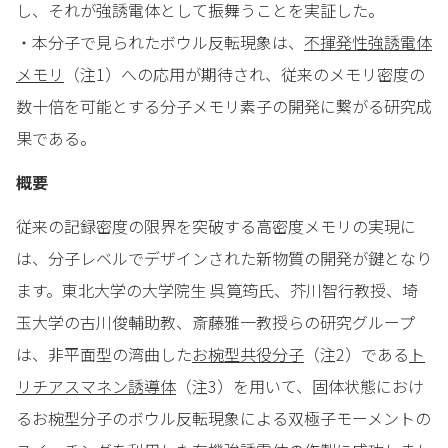
し、それが強誘電体として振舞うことを実証した。
・本分子で見られたボウル反転現象は、
不揮発性強誘電体
メモリ
（注1）への応用が期待され、従来のメモリ密度の
数十倍を可能とする分子メモリ素子の開発に繋がる研究成
果である。
概要
従来の記録密度の限界を突破する高密度メモリの実現に
は、分子レベルでデザインされた新物質の開発が鍵となり
ます。東北大学の大学院生 呉筧筠氏、芥川智行教授、埼
玉大学の古川俊輔助教、斎藤雅一教授らの研究グループ
は、非平面型の湾曲した
お椀型共役分子
（注2）である
ト
リチアスマネン誘導体
（注3）を用いて、固体状態におけ
るお椀型分子のボウル反転現象による双極子モーメントの