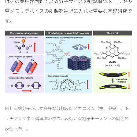
はその実現が困難である分子サイズの強誘電体メモリや多
重メモリデバイスの創製を視野に入れた重要な基礎研究で
す。
図1. 有機分子が示す多様な分極反転メカニズム（左、中央）。ト
リチアスマネン誘導体のボウル反転と双極子モーメントの向きの
反転（右）。