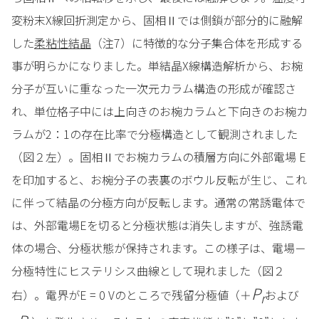
変粉末X線回折測定から、固相Ⅱでは側鎖が部分的に融解
した
柔粘性結晶
（注7）に特徴的な分子集合体を形成する
事が明らかになりました。単結晶X線構造解析から、お椀
分子が互いに重なった一次元カラム構造の形成が確認さ
れ、単位格子中には上向きのお椀カラムと下向きのお椀カ
ラムが2：1の存在比率で分極構造として観測されました
（図２左）。固相Ⅱでお椀カラムの積層方向に外部電場 E
を印加すると、お椀分子の表裏のボウル反転が生じ、これ
に伴って結晶の分極方向が反転します。通常の常誘電体で
は、外部電場Eを切ると分極状態は消失しますが、強誘電
体の場合、分極状態が保持されます。この様子は、電場－
分極特性にヒステリシス曲線として現れました（図２
P
右）。電界がE = 0 Vのところで残留分極値（＋
および
r