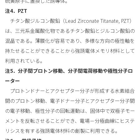
硫黄原子に置換した誘導体。
注4．PZT
チタン酸ジルコン酸鉛（Lead Zirconate Titanate, PZT）
は、三元系金属酸化物であるチタン酸鉛とジルコン酸鉛の
混晶である。薄膜化が容易であり、多様な方向の極性軸を
持たせることができることから強誘電体メモリ材料として
利用されている。
注5．分子間プロトン移動、分子間電荷移動や極性分子ロ
ーター
プロトンドナーとアクセプター分子が形成する水素結合
間のプロトン移動、電子ドナー分子とアクセプター分子間
の電子移動、極性分子の回転運動は、固体中で双極子モー
メントを反転させることができ、電場－分極曲線にヒステ
リシスを有する強誘電体材料の創製に利用できる。