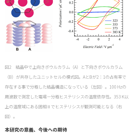
図2 結晶中で上向きボウルカラム（A）と下向きボウルカラム
（B）が共存したユニットセルの模式図。AとBが2：1の占有率で
存在する事で分極した結晶構造になっている（左図）。100 Hzの
周波数で測定した電場－分極ヒステリシスの温度依存性。353 K以
上の温度域にある固相Ⅱでヒステリシスが観測可能となる（右
図）。
本研究の意義、今後への期待