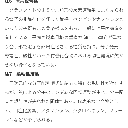
注6．π共役骨格
グラファイトのような六角形の炭素連結系によく見られ
る電子の非局在化を伴った骨格。ベンゼンやナフタレンと
いった分子群もこの骨格様式をもち、一般には平面構造を
有している。平面の炭素骨格の垂直方向に、p軌道が重な
り合う形で電子を非局在化させる性質を持つ。分子発光、
導電性、磁性といった有機化合物における物性発現に欠か
せない骨格となっている。
注7．柔粘性結晶
三次元的な分子配列様式に結晶に特有な規則性が存在す
るが、熱による分子のランダムな回転運動が生じ、分子配
向の規則性が失われた固体である。代表的な化合物とし
て、四塩化炭素、アダマンタン、シクロヘキサン、フラー
レンなどが挙げられる。