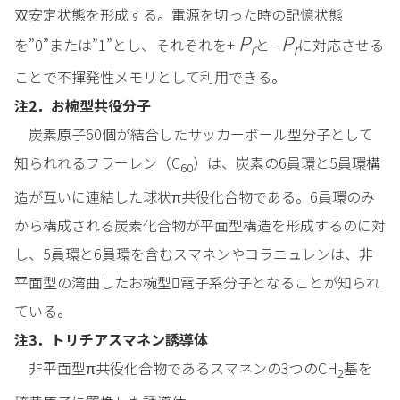
双安定状態を形成する。電源を切った時の記憶状態
P
P
を”0”または”1”とし、それぞれを+
と−
に対応させる
r
r
ことで不揮発性メモリとして利用できる。
注2．お椀型共役分子
炭素原子60個が結合したサッカーボール型分子として
知られれるフラーレン（C
）は、炭素の6員環と5員環構
60
造が互いに連結した球状π共役化合物である。6員環のみ
から構成される炭素化合物が平面型構造を形成するのに対
し、5員環と6員環を含むスマネンやコラニュレンは、非
平面型の湾曲したお椀型電子系分子となることが知られ
ている。
注3．トリチアスマネン誘導体
非平面型π共役化合物であるスマネンの3つのCH
基を
2