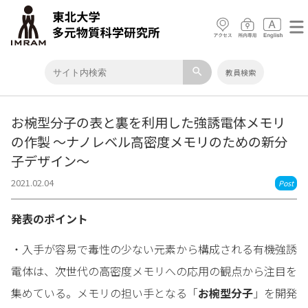
search
教員検索
お椀型分子の表と裏を利用した強誘電体メモリ
の作製 ～ナノレベル高密度メモリのための新分
子デザイン～
2021.02.04
Post
発表のポイント
・入手が容易で毒性の少ない元素から構成される有機強誘
電体は、次世代の高密度メモリへの応用の観点から注目を
集めている。メモリの担い手となる「
お椀型分子
」を開発