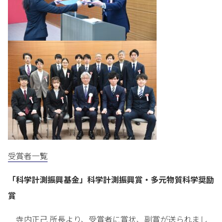
受賞者一覧
「科学計測振興基金」科学計測振興賞・多元物質科学奨励
賞
寺内正己 所長より、受賞者に賞状、副賞が送られまし