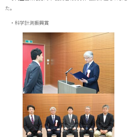
た。
・科学計測振興賞