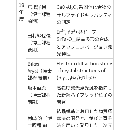
18
CaO-Al
O
系固体化合物の
馬場洋輔
2
3
年
（博士課程
サルファイドキャパシティ
度
前期）
の測定
3+
3
Er
, Yb
+共ドープ
田村紗也佳
SrTa
O
結晶多形の合成
4
11
（博士課程
とアップコンバージョン発
後期）
光特性
Electron diffraction study
Bikas
of crystal structures of
Aryal（博士
(Sr
Ba
)
Nb
O
課程 後期）
(1-x)
x
2
2
7
坂本直柔
高強度発光点光源を指向し
（博士課程
た新規ハイブリッド粒子の
前期）
開発
結晶構造に着目した物質探
村崎 遼（博
索法の開発と、並びに同手
士課程 前
法を用いて発見した二次元