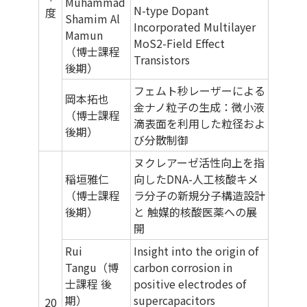
Muhammad
N-type Dopant
度
Shamim Al
Incorporated Multilayer
Mamun
MoS2-Field Effect
（博士課程
Transistors
後期）
フェムト秒レーザーによる
岡本拓也
金ナノ粒子の生成：微小液
（博士課程
滴表面を利用した粒径およ
後期）
び分散制御
ヌクレアーゼ活性向上を指
稲垣雅仁
向したDNA-人工核酸キメ
（博士課程
ラ分子の新規分子構造設計
後期）
と 触媒的核酸医薬への展
開
Rui
Insight into the origin of
Tangu（博
carbon corrosion in
士課程 後
positive electrodes of
期）
supercapacitors
20