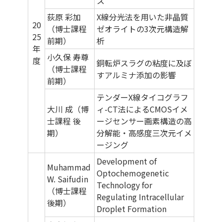
ス
荻原 彩加
X線分光法を用いた非晶質
20
（博士課程
ゼオライトの3次元構造解
25
前期）
析
年
小久保 寿尊
度
銅転炉スラグの粘度に及ぼ
（博士課程
すアルミナ添加の影響
前期）
テンダーX線タイコグラフ
大川 成（博
ィ-CT法によるCMOSイメ
士課程 後
ージセンサー画素構造の高
期）
分解能・高感度三次元イメ
ージング
Development of
Muhammad
Optochemogenetic
W. Saifudin
Technology for
（博士課程
Regulating Intracellular
後期）
Droplet Formation