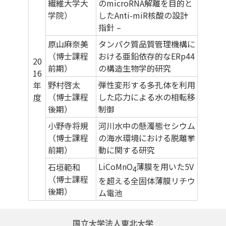
繊維大学大
のmicroRNA解離を目的と
学院）
したAnti-miR核酸の設計
指針 –
原山麻奈美
タンパク質品質管理機構に
（博士課程
おける亜鉛依存的なERp44
20
前期）
の構造生物学的研究
16
野村啓太
弾性変形する多孔体を利用
年
（博士課程
した応力による水の相転移
度
後期）
制御
小野寺将規
河川水中の懸濁態セシウム
（博士課程
の海水環境における脱離挙
前期）
動に関する研究
LiCoMnO
薄膜を用いた5V
石垣範和
4
（博士課程
を超える全固体薄膜リチウ
後期）
ム電池
国立大学法人東北大学