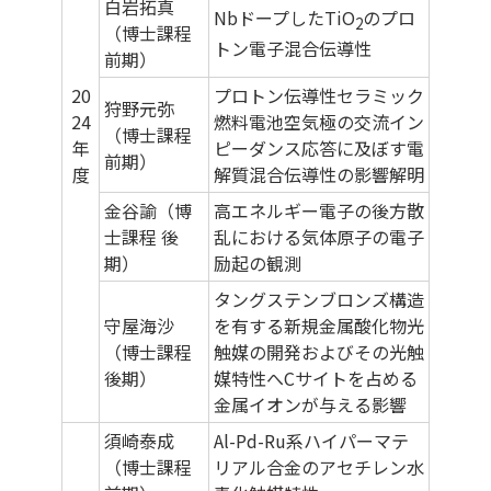
白岩拓真
NbドープしたTiO
のプロ
2
（博士課程
トン電子混合伝導性
前期）
20
プロトン伝導性セラミック
狩野元弥
24
燃料電池空気極の交流イン
（博士課程
年
ピーダンス応答に及ぼす電
前期）
度
解質混合伝導性の影響解明
金谷諭（博
高エネルギー電子の後方散
士課程 後
乱における気体原子の電子
期）
励起の観測
タングステンブロンズ構造
守屋海沙
を有する新規金属酸化物光
（博士課程
触媒の開発およびその光触
後期）
媒特性へCサイトを占める
金属イオンが与える影響
須崎泰成
Al-Pd-Ru系ハイパーマテ
（博士課程
リアル合金のアセチレン水