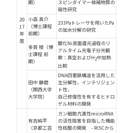
期）
スピンダイマー候補物質の
磁性研究
小森 真介
20
233Paトレーサを用いたPa
（博士課程
17
の加水分解の研究
前期）
年
度
酸化Ni表面還元過程のリ
多賀 稜（博
アルタイム光電子分光観
士課程 前
察：真空およびH
中加熱
2
期）
比較
DNA四重鎖構造を活用した
田中 静磨
生分解性，インテリジェン
（関西大学
ト性，
大学院）
自己修復性を有するヒドロ
ゲル材料の開発
ガン細胞亢進性microRNA
有吉純平
の活性阻害を目指した機能
（京都工芸
性核酸の開発 - RISCから