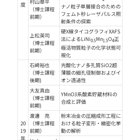
村山章平
度
ナノ粒子単層接合のための
（博士課程
フェムト秒レーザパルス照
前期）
射条件の探索
硬X線タイコグラフィXAFS
上松英司
法によるLiNi
Mn
O
正
0.5
1.5
4
（博士課程
極活物質粒子の化学状態可
前期）
視化
石﨑裕也
光酸化ナノ多孔質SiO2超
（博士課程
薄膜の細孔径制御およびイ
後期)
オン透過性
大友真由
YMnO3系酸素貯蔵材料の
（博士課程
合成と評価
前期)
渡邊 亮
粉末冶金の圧縮成形工程に
20
（博士課程
おける粒子変形・緻密化挙
19
前期）
動の解析
年