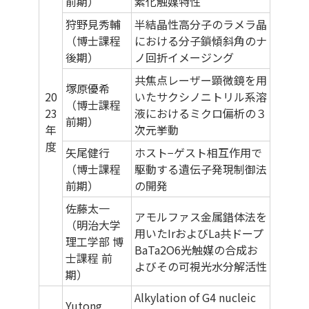
前期）
素化触媒特性
狩野見秀輔
半結晶性高分子のラメラ晶
（博士課程
における分子鎖傾斜角のナ
後期）
ノ回折イメージング
共焦点レーザー顕微鏡を用
塚原優希
20
いたサクシノニトリル系溶
（博士課程
23
液におけるミクロ偏析の３
前期）
年
次元挙動
度
矢尾健行
ホスト−ゲスト相互作用で
（博士課程
駆動する遺伝子発現制御法
前期）
の開発
佐藤太一
アモルファス金属錯体法を
（明治大学
用いたIrおよびLa共ドープ
理工学部 博
BaTa2O6光触媒の合成お
士課程 前
よびその可視光水分解活性
期）
Alkylation of G4 nucleic
Yutong