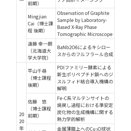
前期）
Observation of Graphite
Mingjian
Sample by Laboratory-
Cai（博士課
Based X-Ray Phase
程 後期）
Tomographic Microscope
遠藤 幸一朗
BaNb2O6によるキシロー
（北海道大
スからのフルフラール合成
学大学院）
PDIファミリー酵素による
平山千尋
新生ポリペプチド鎖へのジ
（博士課程
スルフィド結合導入機構の
後期）
解明
Fe-C系マルテンサイトの
佐藤 悠
焼戻し過程における準安定
（博士課程
炭化物の生成機構に関する
20
前期）
熱力学的解析
20
年
金属薄膜上へのCu
O球状
2