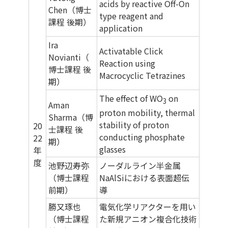
acids by reactive Off-On
Chen（博士
type reagent and
課程 後期）
application
Ira
Activatable Click
Novianti（
Reaction using
博士課程 後
Macrocyclic Tetrazines
期）
The effect of WO
on
3
Aman
proton mobility, thermal
Sharma（博
stability of proton
20
士課程 後
conducting phosphate
22
期）
glasses
年
度
池野辺寿弥
ノーダルライン半金属
（博士課程
NaAlSiにおける表面超伝
前期）
導
勝又琢也
電気化学リアクターを用い
（博士課程
た新規アニオン複合化技術