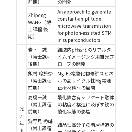
前期）
の開発
An approach to generate
Zhipeng
constant-amplitude
WANG（博
microwave transmission
士課程 後
for photon-assisted STM
期）
in superconductors
岩下 誠
細胞内pH変化のリアルタ
（博士課程
イムイメージング用蛍光プ
後期）
ローブの開発
飯村 玲於奈
Mg-Fe複酸化物修飾スピネ
（博士課程
ルの高サイクル性Mg電池
前期）
正極材料への展開
高橋一誠
酸化鉄含有シリケート融体
（博士課程
の粘度と構造に及ぼす鉄の
20
前期）
酸化状態の影響
21
狩野見 秀輔
年
結晶性高分子の階層構造の
（博士課程
度
ナノ回折イメージング