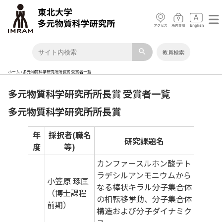
search
教員検索
ホーム
›
多元物質科学研究所所長賞 受賞者一覧
多元物質科学研究所所長賞 受賞者一覧
多元物質科学研究所所長賞
年
採択者(職名
研究課題名
度
等)
カンファースルホン酸テト
ラデシルアンモニウムから
小笠原 琢匡
なる棒状キラル分子集合体
（博士課程
の相転移挙動、分子集合体
前期）
構造および分子ダイナミク