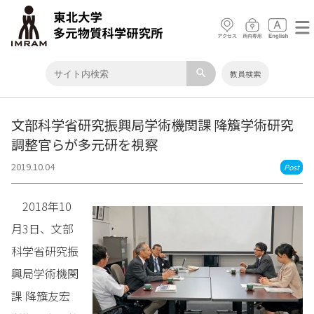
search
教員検索
文部科学省研究振興局学術機関課 降籏学術研究
調整官らが多元研を視察
2019.10.04
Post
2018年10
月3日、文部
科学省研究振
興局学術機関
課 降籏友宏