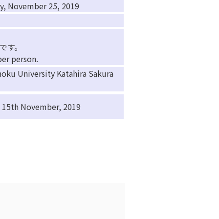
ovember 25, 2019
円です。
er person.
versity Katahira Sakura
th November, 2019