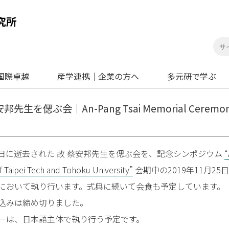
国際卓越
産学連携｜企業の方へ
多元研で学ぶ
蔡安邦先生を偲ぶ会｜An-Pang Tsai Memorial Ceremo
25日に逝去された 故 蔡安邦先生を偲ぶ会を、記念シンポジウム
“
Taipei Tech and Tohoku University”
会期中の2019年11月25
において執り行います。式典に続いて会食も予定しています。
込みは締め切りました。
は、日本語主体で執り行う予定です。