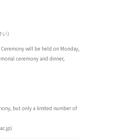
ださい）
l Ceremony will be held on Monday,
emorial ceremony and dinner,
mony, but only a limited number of
ac.jp)