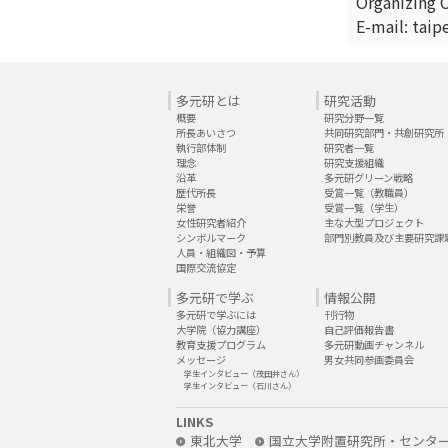
Organizing 
E-mail: taip
多元研とは
研究活動
概要
研究分野一覧
所長あいさつ
共同研究部門・共創研究所
執行部体制
研究者一覧
理念
研究支援組織
沿革
多元研グリーン戦略
歴代所長
受賞一覧（教職員）
栄誉
受賞一覧（学生）
女性研究者紹介
主な大型プロジェクト
シンボルマーク
部門別教員及び主要研究課
人員・組織図・予算
国際交流協定
多元研で学ぶ
情報公開
多元研で学ぶには
刊行物
大学院（協力講座）
自己評価報告書
教育支援プログラム
多元研動画チャンネル
メッセージ
男女共同参画委員会
学生インタビュー（茂田井さん）
学生インタビュー（石川さん）
LINKS
東北大学
国立大学附置研究所・センタ