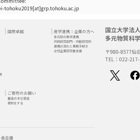
Committee:
ei-tohoku2019[at]grp.tohoku.ac.jp
国立大学法
国際卓越
産学連携｜企業の方へ
多元物質科
多元研の産学連携
共同研究部門・共創研究所
連携の流れと事務手続き
〒980-8577
仙
女性企業研究者支援
TEL：022-217-
題
ご寄附のお願い
基金の主な使途
寄附をする
ー長会議