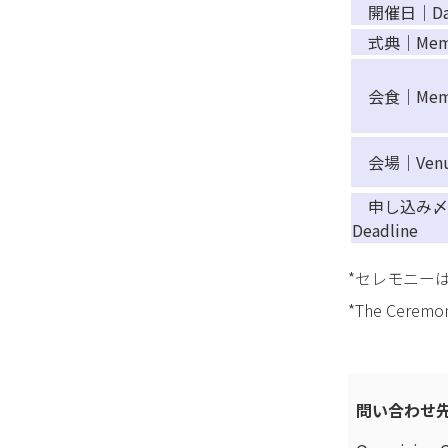
開催日｜Da
式典｜Memor
会食｜Memori
会場｜Ven
申し込み〆切｜R
Deadline
*セレモニー
*The Ceremon
問い合わせ