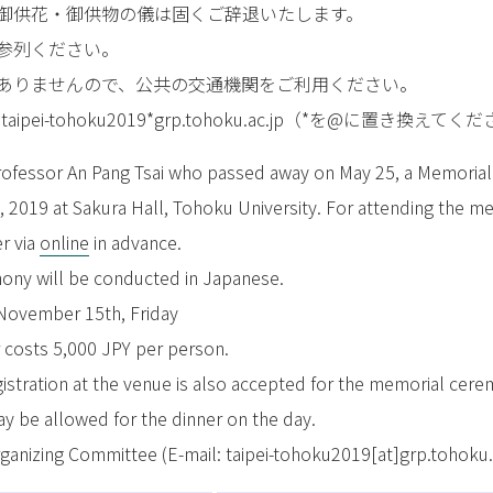
供花・御供物の儀は固くご辞退いたします。
参列ください。
りませんので、公共の交通機関をご利用ください。
ipei-tohoku2019*grp.tohoku.ac.jp（*を@に置き換えてく
rofessor An Pang Tsai who passed away on May 25, a Memoria
2019 at Sakura Hall, Tohoku University. For attending the m
er via
online
in advance.
y will be conducted in Japanese.
ovember 15th, Friday
costs 5,000 JPY per person.
stration at the venue is also accepted for the memorial cere
ay be allowed for the dinner on the day.
ganizing Committee (E-mail: taipei-tohoku2019[at]grp.tohoku.