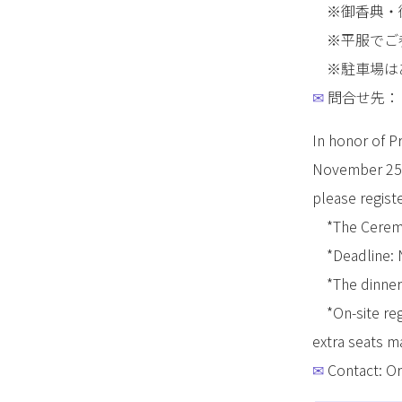
※御香典・御
※平服でご
※駐車場はあ
✉
問合せ先： ta
In honor of P
November 25, 
please regist
*The Ceremon
*Deadline: N
*The dinner 
*On-site regi
extra seats m
✉
Contact: Or