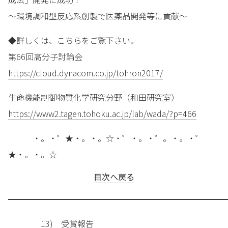
～環境調和型反応系創製で医薬品開発等に貢献～
◆詳しくは、こちらをご覧下さい。
第66回高分子討論会
https://cloud.dynacom.co.jp/tohron2017/
生命機能制御物質化学研究分野（和田研究室）
https://www2.tagen.tohoku.ac.jp/lab/wada/?p=466
・。・゜★・。・。☆・゜・。・゜。・。・゜
★・。・。☆
目次へ戻る
━━━━━━━━━━━━━━━━━━━━━━━━━━━
13) 受賞報告