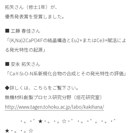
拓矢さん（修士1年）が、
優秀発表賞を受賞しました。
■ 工藤 春佳さん
「(K,Na)2CaPO4Fの結晶構造とEu2+またはCe3+賦活によ
る発光特性の起源」
■ 安永 拓矢さん
「Ca-Y-Si-O-N系新規化合物の合成とその発光特性の評価」
◆詳しくは、こちらをご覧下さい。
無機材料創製プロセス研究分野（垣花研究室）
http://www.tagen.tohoku.ac.jp/labo/kakihana/
・。・゜★・。・。☆・゜・。・゜。・。・゜
★・。・。☆