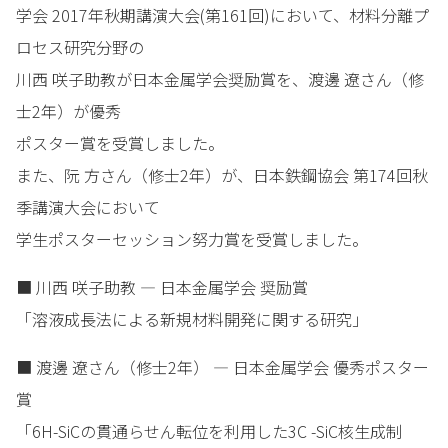
学会 2017年秋期講演大会(第161回)において、材料分離プ
ロセス研究分野の
川西 咲子助教が日本金属学会奨励賞を、渡邊 遼さん（修
士2年）が優秀
ポスター賞を受賞しました。
また、阮 方さん（修士2年）が、日本鉄鋼協会 第174回秋
季講演大会において
学生ポスターセッション努力賞を受賞しました。
■ 川西 咲子助教 — 日本金属学会 奨励賞
「溶液成長法による新規材料開発に関する研究」
■ 渡邊 遼さん（修士2年） — 日本金属学会 優秀ポスター
賞
「6H-SiCの貫通らせん転位を利用した3C -SiC核生成制