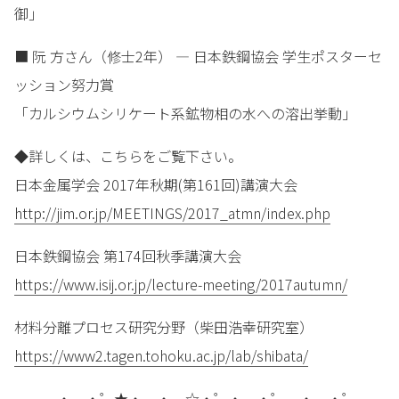
御」
■ 阮 方さん（修士2年） — 日本鉄鋼協会 学生ポスターセ
ッション努力賞
「カルシウムシリケート系鉱物相の水への溶出挙動」
◆詳しくは、こちらをご覧下さい。
日本金属学会 2017年秋期(第161回)講演大会
http://jim.or.jp/MEETINGS/2017_atmn/index.php
日本鉄鋼協会 第174回秋季講演大会
https://www.isij.or.jp/lecture-meeting/2017autumn/
材料分離プロセス研究分野（柴田浩幸研究室）
https://www2.tagen.tohoku.ac.jp/lab/shibata/
・。・゜★・。・。☆・゜・。・゜。・。・゜