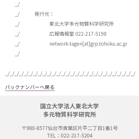
_/
_/ 発行元：
_/ 東北大学多元物質科学研究所
_/ 広報情報室 022-217-5198
_/ network-tagen[at]grp.tohoku.ac.jp
_/
_/_/_/_/_/_/_/_/_/_/_/_/_/_/_/_/_/_/_/_/_/_/_/_/_/_/_/_/
バックナンバーへ戻る
国立大学法人東北大学
多元物質科学研究所
〒980-8577
仙台市青葉区片平二丁目1番1号
TEL：022-217-5204