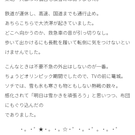
鉄道が運休し、高速、国道までも通行止め。
あちらこちらで大渋滞が起きていました。
どこへ向かうのか、救急車の音が引っ切りなし。
歩いて出かけるにも長靴を履いて転倒に気をつけないとい
けませんでした。
こんなときは不要不急の外出はしないのが一番。
ちょうどオリンピック期間でしたので、TVの前に篭城。
ソチでは、雪も氷も寒さも物ともしない熱戦の数々。
感化されて「明日は雪かきを頑張ろう」と思いつつ、布団
にもぐり込んだの
でありました。
・。・゜★・。・。☆・゜・。・゜。・。・゜