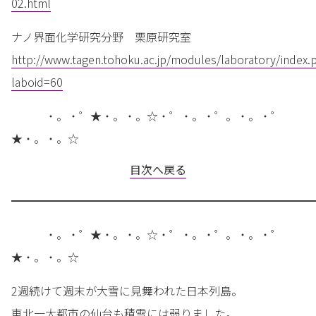
02.html
ナノ界面化学研究分野 栗原研究室
http://www.tagen.tohoku.ac.jp/modules/laboratory/index.
laboid=60
・。・゜★・。・。☆・゜・。・゜。・。・゜
★・。・。☆
目次へ戻る
━━━━━━━━━━━━━━━━━━━━━━━━━━━
・。・゜★・。・。☆・゜・。・゜。・。・゜
★・。・。☆
2週続けて週末が大雪に見舞われた日本列島。
東北一大都市の仙台も積雪には弱りました。