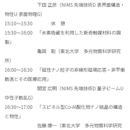
下田 正彦（NIMS 先端技術D 表界面構造・
物性U 表面物理G）
15:10～15:30 休 憩
15:30～16:00 「水素吸蔵を利用した新奇触媒材料の調
製」
亀岡 聡（東北大学 多元物質科学研究
所）
16:00～16:30 「磁性ナノ粒子の非線形磁場応答・非平衡
散逸とその医療応用」
間宮 広明（NIMS 先端技術D 量子ビームU
中性子散乱G）
16:30～17:00 「スピネル型Co-Al酸化物ナノ結晶の構造
と物性」
佐藤 康一（東北大学 多元物質科学研究