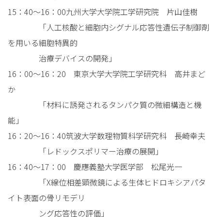
15：40～16：00九州大学大学院工学研究院 片山佳樹
「人工核酸と細胞内シグナル応答性遺伝子制御剤
を用いる細胞特異的
治療デバイスの開発」
16：00～16：20 東京大学大学院工学研究科 高井まど
か
「材料に誘発されるタンパク質の微細構造と機
能」
16：20～16：40筑波大学数理物質科学研究科 長崎幸夫
「レドックスポリマー治療の展開」
16：40～17：00 慶應義塾大学医学部 松尾光一
「X線位相差顕微鏡による生体ヒドロキシアパタ
イト表面の骨リモデリ
ング応答性の評価」