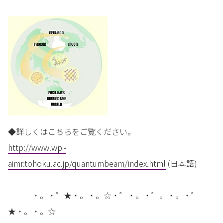
◆詳しくはこちらをご覧ください。
http://www.wpi-
aimr.tohoku.ac.jp/quantumbeam/index.html
(日本語)
・。・゜★・。・。☆・゜・。・゜。・。・゜
★・。・。☆