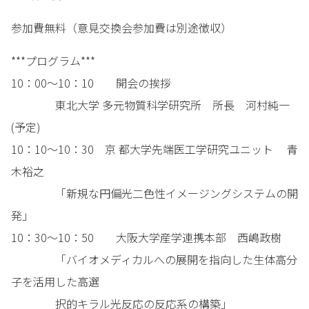
参加費無料（意見交換会参加費は別途徴収）
***プログラム***
10：00～10：10 開会の挨拶
東北大学 多元物質科学研究所 所長 河村純一
(予定)
10：10～10：30 京 都大学先端医工学研究ユニット 青
木裕之
「新規な円偏光二色性イメージングシステムの開
発」
10：30～10：50 大阪大学産学連携本部 西嶋政樹
「バイオメディカルへの展開を指向した生体高分
子を活用した高選
択的キラル光反応の反応系の構築」