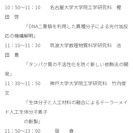
10：50～11：10 名古屋大学大学院工学研究科 樫
田 啓
「DNA二重鎖を利用した異種分子による光付加反
応の機構解明」
11：10～11：30 筑波大学数理物質科学研究科 池
田 豊
「タンパク質の不活性化を防ぐ新しい修飾法の開
発」
11：30～11：50 神戸大学大学院工学研究科 竹内俊
文
「生体分子と人工材料の融合によるテーラーメイ
ド人工生体分子素子
の創製」
11：50～13：00 昼 食