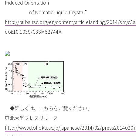
Induced Orientation
of Nematic Liquid Crystal”
http://pubs.rsc.org/en/content/articlelanding/2014/sm/c3
doi:10.1039/C3SM52744A
◆詳しくは、こちらをご覧ください。
東北大学プレスリリース
http://www.tohoku.ac.jp/japanese/2014/02/press20140207