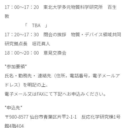
17：00～17：20 東北大学多元物質科学研究所 百生
敦
「 TBA 」
17：20～17：30 閉会の挨拶 物質・デバイス領域共同
研究拠点長 垣花眞人
18：00～20：00 意見交換会
*参加要領*
氏名・勤務先・ 連絡先（住所，電話番号，電子メールア
ドレス）を明記の上、
電子メール又はFAXにて下記へお申込みください。
*申込先*
〒980-8577 仙台市青葉区片平2-1-1 反応化学研究棟1号
館4階404