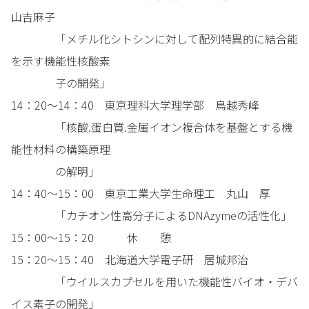
山吉麻子
「メチル化シトシンに対して配列特異的に結合能
を示す機能性核酸素
子の開発」
14：20～14：40 東京理科大学理学部 鳥越秀峰
「核酸.蛋白質.金属イオン複合体を基盤とする機
能性材料の構築原理
の解明」
14：40～15：00 東京工業大学生命理工 丸山 厚
「カチオン性高分子によるDNAzymeの活性化」
15：00～15：20 休 憩
15：20～15：40 北海道大学電子研 居城邦治
「ウイルスカプセルを用いた機能性バイオ・デバ
イス素子の開発」