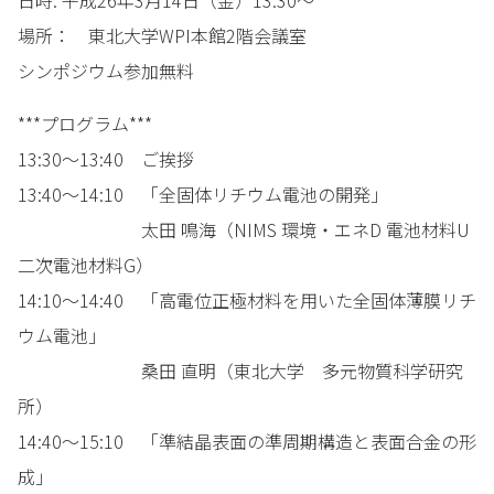
日時: 平成26年3月14日（金）13:30～
場所： 東北大学WPI本館2階会議室
シンポジウム参加無料
***プログラム***
13:30～13:40 ご挨拶
13:40～14:10 「全固体リチウム電池の開発」
太田 鳴海（NIMS 環境・エネD 電池材料U
二次電池材料G）
14:10～14:40 「高電位正極材料を用いた全固体薄膜リチ
ウム電池」
桑田 直明（東北大学 多元物質科学研究
所）
14:40～15:10 「準結晶表面の準周期構造と表面合金の形
成」