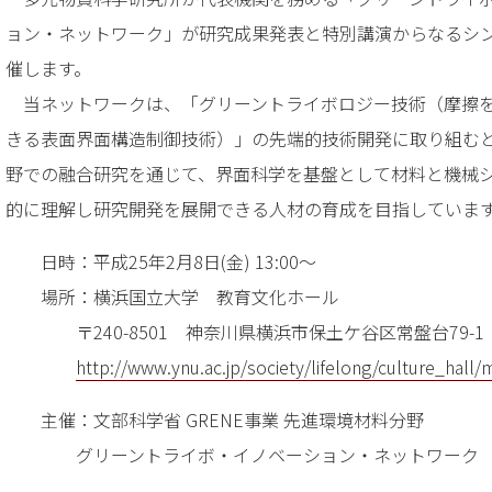
ョン・ネットワーク」が研究成果発表と特別講演からなるシ
催します。
当ネットワークは、「グリーントライボロジー技術（摩擦
きる表面界面構造制御技術）」の先端的技術開発に取り組む
野での融合研究を通じて、界面科学を基盤として材料と機械
的に理解し研究開発を展開できる人材の育成を目指していま
日時：平成25年2月8日(金) 13:00～
場所：横浜国立大学 教育文化ホール
〒240-8501 神奈川県横浜市保土ケ谷区常盤台79-1
http://www.ynu.ac.jp/society/lifelong/culture_hall
主催：文部科学省 GRENE事業 先進環境材料分野
グリーントライボ・イノベーション・ネットワーク