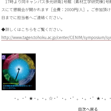
17時より同キャンパス多元研南1号館（素材工学研究棟1号
スにて懇親会が開かれます［会費：2000円/人］。ご参加頂け
日までに担当者へご連絡ください。
◆詳しくはこちらをご覧ください。
http://www.tagen.tohoku.ac.jp/center/CENIM/symposium/
・。・゜★・。・。☆・゜・。・゜。・。・゜★・。
目次へ戻る