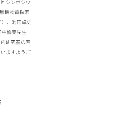
2回シンポジウ
能無機物質探索
学）、池田卓史
田中優実先生
ー内研究室の若
さいますようご
室