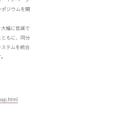
ンポジウムを開
を大幅に低減で
とともに、同分
システムを統合
す。
/map.html