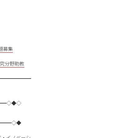
題募集
研究分野助教
━━━━━━━
━━◇◆◇
━━━◇◆
ボ・イノベーシ