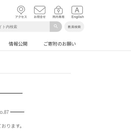
search
教員検索
情報公開
ご寄附のお願い
━━━━━━
.87 ━━━
ております。