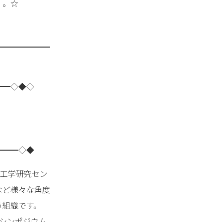
・。☆
━━━━━━━
━━◇◆◇
━━━◇◆
理工学研究セン
など様々な角度
う組織です。
シンポジウム