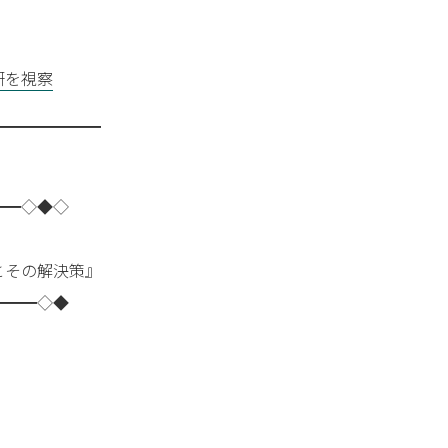
研を視察
━━━━━━━
━━◇◆◇
その解決策』
━━━◇◆