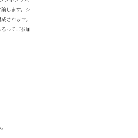
討論します。シ
構成されます。
ふるってご参加
い。