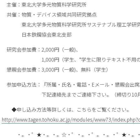
主催：東北大学多元物質科学研究所
共催：物質・デバイス領域共同研究拠点
東北大学多元物質科学研究所サステナブル理工学研究
日本鉄鋼協会東北支部
研究会参加費：2,000円（一般)、
1,000円（学生、*学生に限りテキスト不用の
懇親会参加費：3,000円（一般)、無料（学生）
参加申込方法：『所属・氏名・電話・Eメール・懇親会出席
下記連絡先までご連絡下さい。（締切り10月3
◆申し込み方法等詳しくは、こちらをご覧ください。
http://www.tagen.tohoku.ac.jp/modules/www73/index.php?
・。・゜★・。・。☆・゜・。・゜。・。・゜★・。