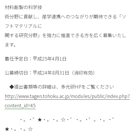
材料創製の科学技
術分野に貢献し、産学連携へのつながりが期待できる「ソ
フトマテリアルに
関する研究分野」を強力に推進できる方を広く募集いたし
ます。
着任予定日：平成25年4月1日
公募締切日：平成24年8月31日（消印有効）
◆提出書類等の詳細は、多元研HPをご覧ください
http://www.tagen.tohoku.ac.jp/modules/public/index.php?
content_id=45
・。・゜★・。・。☆・゜・。・゜。・。・゜
★・。・。☆