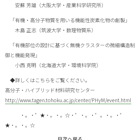
安蘇 芳雄（大阪大学・産業科学研究所）
「有機・高分子物質を用いる機能性炭素化物の創製」
木島 正志（筑波大学・数理物質系）
「有機部位の設計に基づく無機クラスターの微細構造制
御と機能発現」
小西 克明（北海道大学・環境科学院）
◆詳しくはこちらをご覧ください。
高分子・ハイブリッド材料研究センター
http://www.tagen.tohoku.ac.jp/center/PHyM/event.html
・。・゜★・。・。☆・゜・。・゜。・。・゜
★・。・。☆
目次へ戻る