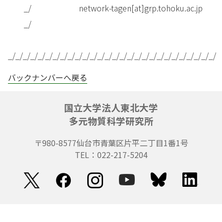
_/ network-tagen[at]grp.tohoku.ac.jp
_/
_/_/_/_/_/_/_/_/_/_/_/_/_/_/_/_/_/_/_/_/_/_/_/_/_/_/_/_/
バックナンバーへ戻る
国立大学法人東北大学
多元物質科学研究所
〒980-8577
仙台市青葉区片平二丁目1番1号
TEL：022-217-5204