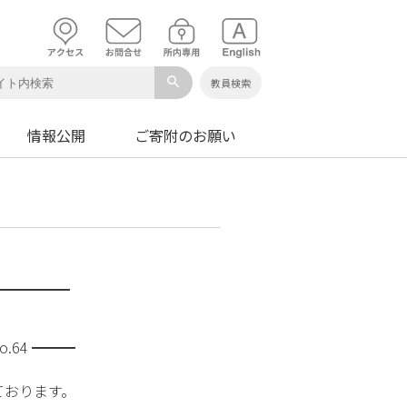
search
教員検索
情報公開
ご寄附のお願い
━━━━━━
.64 ━━━
ております。