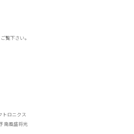
ご覧下さい。
クトロニクス
野 南風盛将光