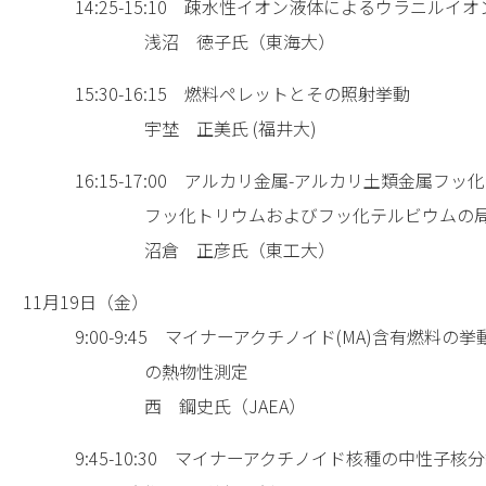
14:25-15:10 疎水性イオン液体によるウラニルイオ
浅沼 徳子氏（東海大）
15:30-16:15 燃料ペレットとその照射挙動
宇埜 正美氏 (福井大)
16:15-17:00 アルカリ金属-アルカリ土類金属フッ
フッ化トリウムおよびフッ化テルビウムの局
沼倉 正彦氏（東工大）
11月19日（金）
9:00-9:45 マイナーアクチノイド(MA)含有燃料の挙
の熱物性測定
西 鋼史氏（JAEA）
9:45-10:30 マイナーアクチノイド核種の中性子核