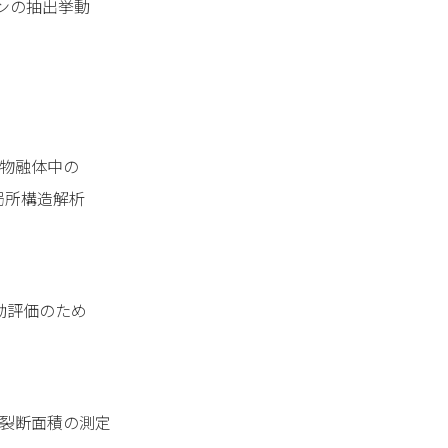
ンの抽出挙動
化物融体中の
所構造解析
動評価のため
分裂断面積の測定