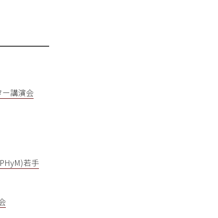
、
━━━━━━━
ター講演会
HyM)若手
会