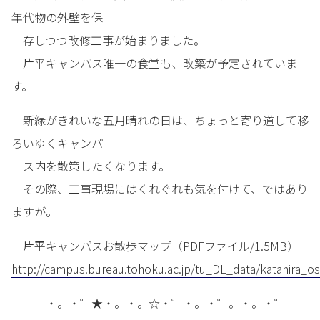
年代物の外壁を保
存しつつ改修工事が始まりました。
片平キャンパス唯一の食堂も、改築が予定されていま
す。
新緑がきれいな五月晴れの日は、ちょっと寄り道して移
ろいゆくキャンパ
ス内を散策したくなります。
その際、工事現場にはくれぐれも気を付けて、ではあり
ますが。
片平キャンパスお散歩マップ（PDFファイル/1.5MB）
http://campus.bureau.tohoku.ac.jp/tu_DL_data/katahira_
・。・゜★・。・。☆・゜・。・゜。・。・゜