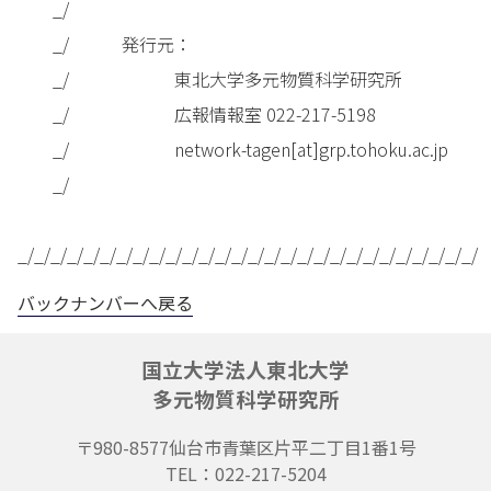
_/
_/ 発行元：
_/ 東北大学多元物質科学研究所
_/ 広報情報室 022-217-5198
_/ network-tagen[at]grp.tohoku.ac.jp
_/
_/_/_/_/_/_/_/_/_/_/_/_/_/_/_/_/_/_/_/_/_/_/_/_/_/_/_/_/
バックナンバーへ戻る
国立大学法人東北大学
多元物質科学研究所
〒980-8577
仙台市青葉区片平二丁目1番1号
TEL：022-217-5204