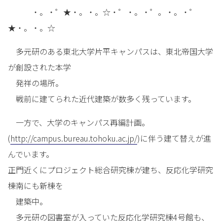
・。・゜★・。・。☆・゜・。・゜。・。・゜
★・。・。☆
多元研のある東北大学片平キャンパスは、東北帝国大学
が創設された本学
発祥の場所。
戦前に建てられた近代建築が数多く残っています。
一方で、大学のキャンパス再編計画。
(
http://campus.bureau.tohoku.ac.jp/
)に伴う建て替えが進
んでいます。
正門近くにプロジェクト総合研究棟が建ち、反応化学研究
棟南にも新棟を
建築中。
多元研の図書室が入っていた反応化学研究棟4号館も、