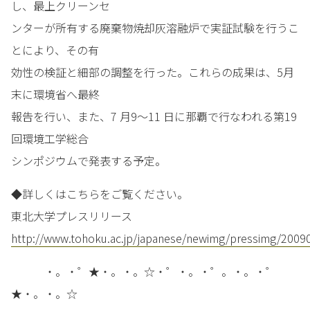
し、最上クリーンセ
ンターが所有する廃棄物焼却灰溶融炉で実証試験を行うこ
とにより、その有
効性の検証と細部の調整を行った。これらの成果は、5月
末に環境省へ最終
報告を行い、また、7 月9～11 日に那覇で行なわれる第19
回環境工学総合
シンポジウムで発表する予定。
◆詳しくはこちらをご覧ください。
東北大学プレスリリース
http://www.tohoku.ac.jp/japanese/newimg/pressimg/2009
・。・゜★・。・。☆・゜・。・゜。・。・゜
★・。・。☆