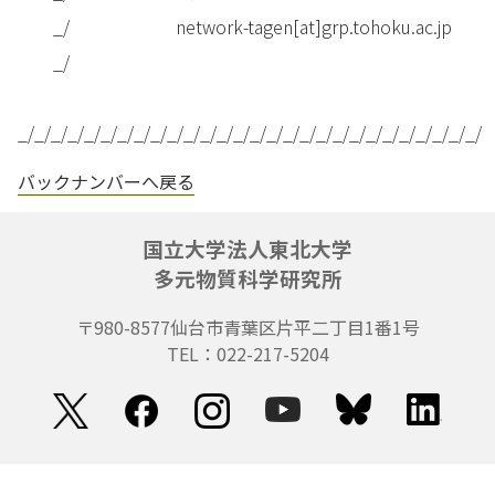
_/ network-tagen[at]grp.tohoku.ac.jp
_/
_/_/_/_/_/_/_/_/_/_/_/_/_/_/_/_/_/_/_/_/_/_/_/_/_/_/_/_/
バックナンバーへ戻る
国立大学法人東北大学
多元物質科学研究所
〒980-8577
仙台市青葉区片平二丁目1番1号
TEL：022-217-5204