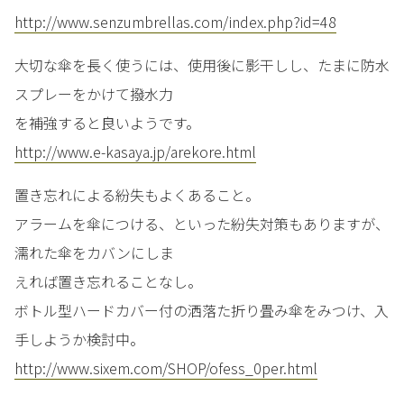
http://www.senzumbrellas.com/index.php?id=48
大切な傘を長く使うには、使用後に影干しし、たまに防水
スプレーをかけて撥水力
を補強すると良いようです。
http://www.e-kasaya.jp/arekore.html
置き忘れによる紛失もよくあること。
アラームを傘につける、といった紛失対策もありますが、
濡れた傘をカバンにしま
えれば置き忘れることなし。
ボトル型ハードカバー付の洒落た折り畳み傘をみつけ、入
手しようか検討中。
http://www.sixem.com/SHOP/ofess_0per.html