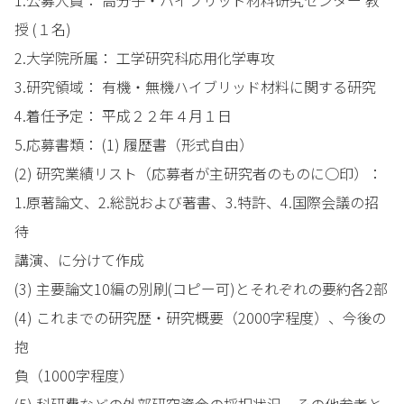
1.公募人員： 高分子・ハイブリッド材料研究センター 教
授 (１名)
2.大学院所属： 工学研究科応用化学専攻
3.研究領域： 有機・無機ハイブリッド材料に関する研究
4.着任予定： 平成２２年４月１日
5.応募書類： (1) 履歴書（形式自由）
(2) 研究業績リスト（応募者が主研究者のものに○印）：
1.原著論文、2.総説および著書、3.特許、4.国際会議の招
待
講演、に分けて作成
(3) 主要論文10編の別刷(コピー可)とそれぞれの要約各2部
(4) これまでの研究歴・研究概要（2000字程度）、今後の
抱
負（1000字程度）