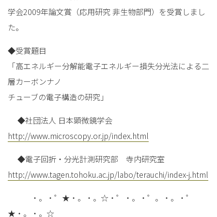
学会2009年論文賞（応用研究 非生物部門）を受賞しまし
た。
◆受賞題目
「高エネルギー分解能電子エネルギー損失分光法による二
層カーボンナノ
チューブの電子構造の研究」
◆社団法人 日本顕微鏡学会
http://www.microscopy.or.jp/index.html
◆電子回折・分光計測研究部 寺内研究室
http://www.tagen.tohoku.ac.jp/labo/terauchi/index-j.html
・。・゜★・。・。☆・゜・。・゜。・。・゜
★・。・。☆