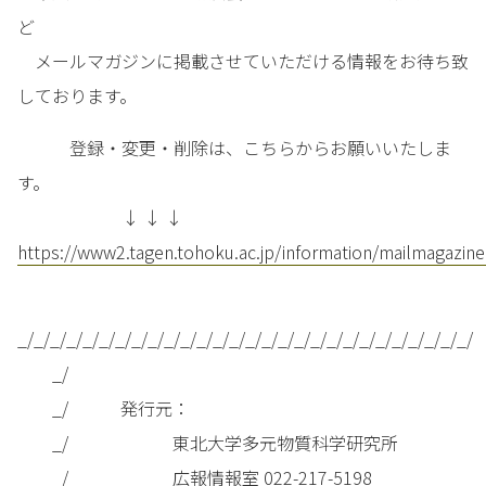
ど
メールマガジンに掲載させていただける情報をお待ち致
しております。
登録・変更・削除は、こちらからお願いいたしま
す。
↓ ↓ ↓
https://www2.tagen.tohoku.ac.jp/information/mailmagazine
_/_/_/_/_/_/_/_/_/_/_/_/_/_/_/_/_/_/_/_/_/_/_/_/_/_/_/_/
_/
_/ 発行元：
_/ 東北大学多元物質科学研究所
_/ 広報情報室 022-217-5198