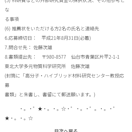
(5) 科研費などの外部研究資金の採択状況、その他参考と
な
る事項
(6) 推薦状をいただける方2名の氏名と連絡先
6.応募締切日： 平成21年8月31日(必着)
7.問合せ先： 佐藤次雄
8.書類提出先： 〒980-8577 仙台市青葉区片平2-1-1
東北大学多元物質科学研究所 佐藤次雄
(封筒に「高分子・ハイブリッド材料研究センター教授応
募
書類」と朱書し、書留にて郵送願います。)
・。・゜★・。・。☆・゜・。・゜。・。・゜
★・。・。☆
目次へ戻る