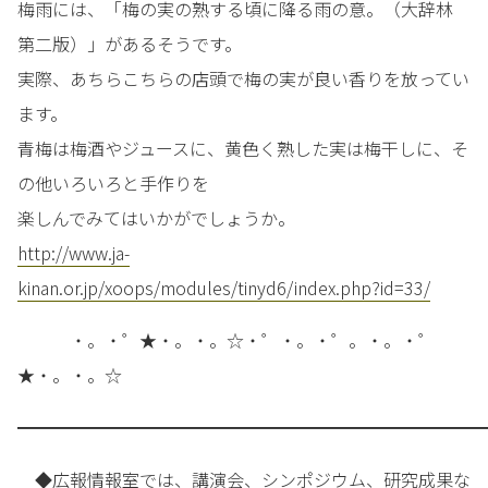
梅雨には、「梅の実の熟する頃に降る雨の意。（大辞林
第二版）」があるそうです。
実際、あちらこちらの店頭で梅の実が良い香りを放ってい
ます。
青梅は梅酒やジュースに、黄色く熟した実は梅干しに、そ
の他いろいろと手作りを
楽しんでみてはいかがでしょうか。
http://www.ja-
kinan.or.jp/xoops/modules/tinyd6/index.php?id=33/
・。・゜★・。・。☆・゜・。・゜。・。・゜
★・。・。☆
━━━━━━━━━━━━━━━━━━━━━━━━━━━
◆広報情報室では、講演会、シンポジウム、研究成果な