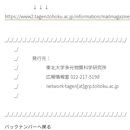
↓ ↓ ↓
https://www2.tagen.tohoku.ac.jp/information/mailmagazine
_/_/_/_/_/_/_/_/_/_/_/_/_/_/_/_/_/_/_/_/_/_/_/_/_/_/_/_/
_/
_/ 発行元：
_/ 東北大学多元物質科学研究所
_/ 広報情報室 022-217-5198
_/ network-tagen[at]grp.tohoku.ac.jp
_/
_/_/_/_/_/_/_/_/_/_/_/_/_/_/_/_/_/_/_/_/_/_/_/_/_/_/_/_/
バックナンバーへ戻る