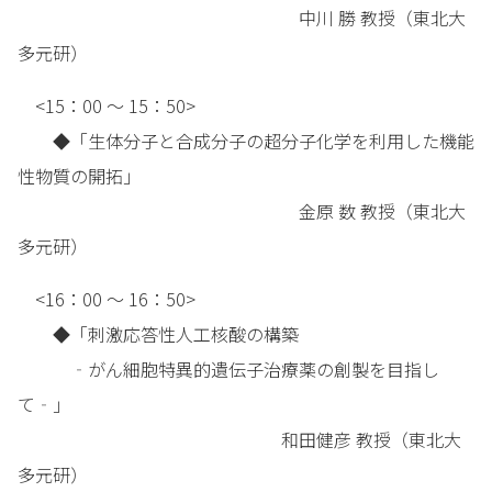
中川 勝 教授（東北大
多元研）
<15：00 ～ 15：50>
◆「生体分子と合成分子の超分子化学を利用した機能
性物質の開拓」
金原 数 教授（東北大
多元研）
<16：00 ～ 16：50>
◆「刺激応答性人工核酸の構築
‐がん細胞特異的遺伝子治療薬の創製を目指し
て‐」
和田健彦 教授（東北大
多元研）