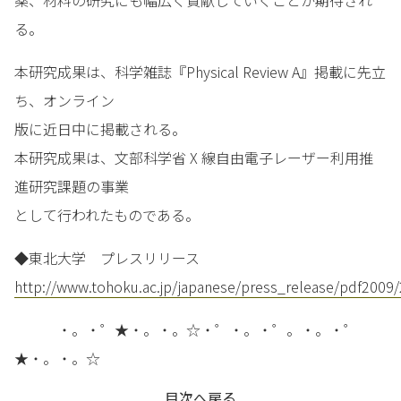
薬、材料の研究にも幅広く貢献していくことが期待され
る。
本研究成果は、科学雑誌『Physical Review A』掲載に先立
ち、オンライン
版に近日中に掲載される。
本研究成果は、文部科学省 X 線自由電子レーザー利用推
進研究課題の事業
として行われたものである。
◆東北大学 プレスリリース
http://www.tohoku.ac.jp/japanese/press_release/pdf2009
・。・゜★・。・。☆・゜・。・゜。・。・゜
★・。・。☆
目次へ戻る