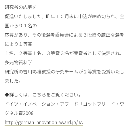
研究者の応募を
促進いたしました。昨年１０月末に申込が締め切られ、全
国から９１名の
応募があり、その後選考委員会による３段階の厳正な選考
により１等賞
１名、２等賞１名、３等賞３名が受賞者として決定され、
多元物質科学
研究所の吉川彰准教授の研究チームが２等賞を受賞いたし
ました。
◆詳しくは、こちらをご覧ください。
ドイツ・イノベーション・アワード「ゴットフリード・ワ
グネル賞2008」
http://german-innovation-award.jp/JA