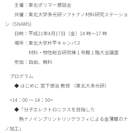
主催：東北ポリマー懇話会
共催：東北大学多元研ソフトナノ材料研究ステーショ
ン（SNAMS)
日時：平成21年4月17日（金）14 時～17 時
場所：東北大学片平キャンパス
材料・物性総合研究棟１号館１階大会議室
参加：自由、無料
プログラム
◆ はじめに 宮下徳治 教授 （東北大多元研）
<14：00 ～ 14：50>
◆「分子エレクトロニクスを目指した
熱ナノインプリントリソグラフィによる金薄膜のナ
ノ加工」