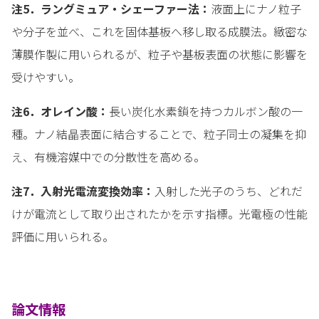
注5．ラングミュア・シェーファー法：
液面上にナノ粒子
や分子を並べ、これを固体基板へ移し取る成膜法。緻密な
薄膜作製に用いられるが、粒子や基板表面の状態に影響を
受けやすい。
注6．オレイン酸：
長い炭化水素鎖を持つカルボン酸の一
種。ナノ結晶表面に結合することで、粒子同士の凝集を抑
え、有機溶媒中での分散性を高める。
注7．入射光電流変換効率：
入射した光子のうち、どれだ
けが電流として取り出されたかを示す指標。光電極の性能
評価に用いられる。
論文情報