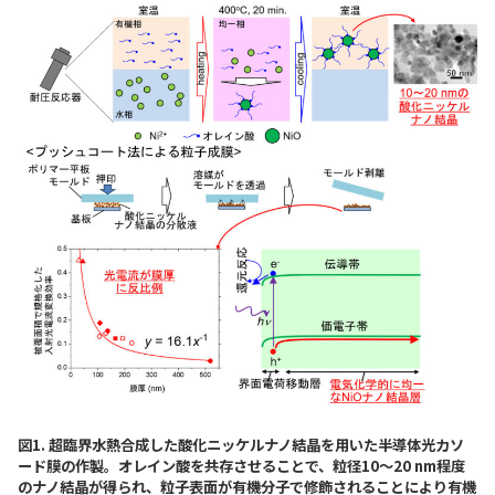
図1. 超臨界水熱合成した酸化ニッケルナノ結晶を用いた半導体光カソ
ード膜の作製。オレイン酸を共存させることで、粒径10～20 nm程度
のナノ結晶が得られ、粒子表面が有機分子で修飾されることにより有機