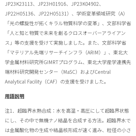
JP23K23113、JP23H01916、JP23K04902、
JP22H05136、JP22H05131）、学術変革領域研究（A）
「光の螺旋性が拓くキラル物質科学の変革」、文部科学省
「人と知と物質で未来を創るクロスオーバーアライアン
ス」等の支援を受けて実施しました。また、文部科学省
「マテリアル先端リサーチインフラ（ARIM）」、東北大
学金属材料研究所GIMRTプログラム、東北大学産学連携先
端材料研究開発センター（MaSC）およびCentral
Analytical Facility（CAF）の支援を受けました。
用語説明
注1．超臨界水熱合成：水を高温・高圧にして超臨界状態
にし、その中で無機ナノ結晶を合成する方法。超臨界水で
は金属酸化物の生成や結晶核形成が速く進み、粒径の小さ