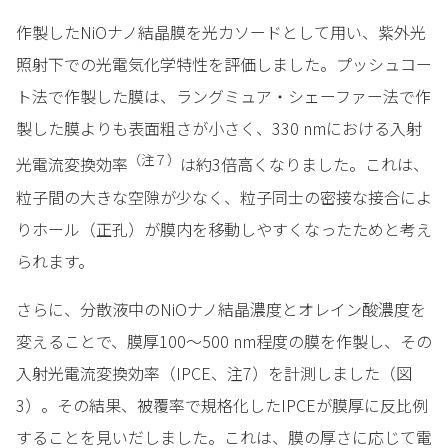
作製したNiOナノ結晶膜を光カソードとして用い、紫外光
照射下での光電気化学特性を評価しました。プッシュコー
ト法で作製した膜は、ラングミュア・シェーファー法で作
製した膜よりも表面粗さが小さく、330 nmにおける入射
（注７）
光電流変換効率
は約3倍高くなりました。これは、
粒子間の大きな空隙が少なく、粒子同士の密接な接合によ
りホール（正孔）が膜内を移動しやすくなったためと考え
られます。
さらに、分散液中のNiOナノ結晶濃度とオレイン酸濃度を
変えることで、膜厚100～500 nm程度の膜を作製し、その
入射光電流変換効率（IPCE、注7）を計測しました（図
3）。その結果、被覆率で規格化したIPCEが膜厚に反比例
することを見いだしました。これは、膜の厚さに応じて電