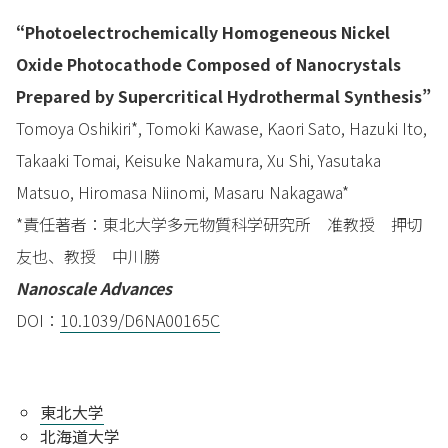
“Photoelectrochemically Homogeneous Nickel
Oxide Photocathode Composed of Nanocrystals
Prepared by Supercritical Hydrothermal Synthesis”
Tomoya Oshikiri*, Tomoki Kawase, Kaori Sato, Hazuki Ito,
Takaaki Tomai, Keisuke Nakamura, Xu Shi, Yasutaka
Matsuo, Hiromasa Niinomi, Masaru Nakagawa*
*責任著者：東北大学多元物質科学研究所 准教授 押切
友也、教授 中川勝
Nanoscale Advances
DOI：
10.1039/D6NA00165C
東北大学
北海道大学