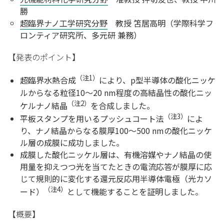
勝
超臨界ナノ工学研究分野
教授 笘居高明（学際科学フ
ロンティア研究所、多元研 兼務）
【発表のポイント】
（注
1
）
超臨界水熱合成
により、p型半導体の酸化ニッケ
ルからなる粒径10～20 nm程度の高結晶性の酸化ニッ
（注
2
）
ケルナノ結晶
を合成しました。
（注
3
）
平板スタンプを用いるプッシュコート法
によ
り、ナノ結晶からなる膜厚100～500 nmの酸化ニッケ
ル層の成膜に成功しました。
成膜した酸化ニッケル層は、有機溶媒やナノ結晶の使
用量を抑えつつ光を当てたときの電流応答が膜厚に応
じて規則的に変化する還元反応用半導体電極（光カソ
（注
4
）
ード）
として機能することを証明しました。
【概要】