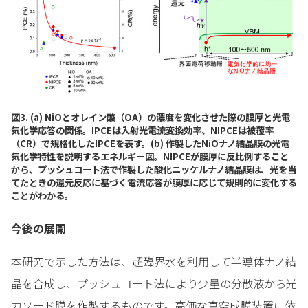
図3. (a) NiOとオレイン酸（OA）の濃度を変化させた際の膜厚と光電
気化学応答の関係。IPCEは入射光電流変換効率、NIPCEは被覆率
（CR）で規格化したIPCEを表す。(b) 作製したNiOナノ結晶膜の光電
気化学特性を説明するエネルギー図。NIPCEが膜厚に反比例すること
から、プッシュコート法で作製した酸化ニッケルナノ結晶膜は、光を当
てたときの還元反応に基づく電流応答が膜厚に応じて規則的に変化する
ことがわかる。
今後の展開
本研究で示した方法は、超臨界水を利用して半導体ナノ結
晶を合成し、プッシュコート法により少量の分散液から光
カソード膜を作製するものです。高価な真空成膜装置に依