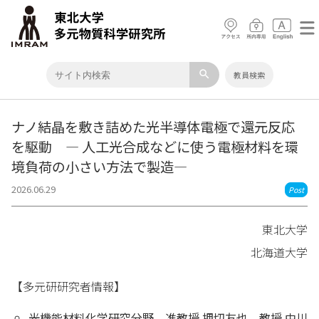
search
教員検索
ナノ結晶を敷き詰めた光半導体電極で還元反応
を駆動 ― 人工光合成などに使う電極材料を環
境負荷の小さい方法で製造―
2026.06.29
Post
東北大学
北海道大学
【多元研研究者情報】
光機能材料化学研究分野
准教授 押切友也、教授 中川