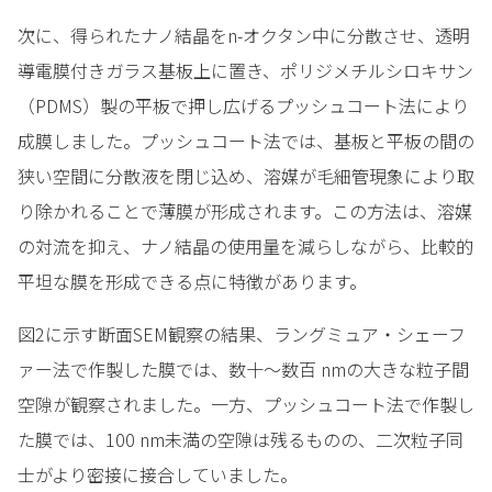
次に、得られたナノ結晶をn-オクタン中に分散させ、透明
導電膜付きガラス基板上に置き、ポリジメチルシロキサン
（PDMS）製の平板で押し広げるプッシュコート法により
成膜しました。プッシュコート法では、基板と平板の間の
狭い空間に分散液を閉じ込め、溶媒が毛細管現象により取
り除かれることで薄膜が形成されます。この方法は、溶媒
の対流を抑え、ナノ結晶の使用量を減らしながら、比較的
平坦な膜を形成できる点に特徴があります。
図2に示す断面SEM観察の結果、ラングミュア・シェーフ
ァー法で作製した膜では、数十～数百 nmの大きな粒子間
空隙が観察されました。一方、プッシュコート法で作製し
た膜では、100 nm未満の空隙は残るものの、二次粒子同
士がより密接に接合していました。