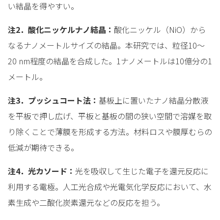
い結晶を得やすい。
注2．酸化ニッケルナノ結晶：
酸化ニッケル（NiO）から
なるナノメートルサイズの結晶。本研究では、粒径10～
20 nm程度の結晶を合成した。1ナノメートルは10億分の1
メートル。
注3．プッシュコート法：
基板上に置いたナノ結晶分散液
を平板で押し広げ、平板と基板の間の狭い空間で溶媒を取
り除くことで薄膜を形成する方法。材料ロスや膜厚むらの
低減が期待できる。
注4．光カソード：
光を吸収して生じた電子を還元反応に
利用する電極。人工光合成や光電気化学反応において、水
素生成や二酸化炭素還元などの反応を担う。