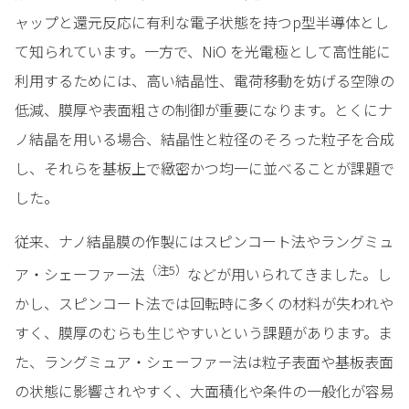
ャップと還元反応に有利な電子状態を持つp型半導体とし
て知られています。一方で、NiO を光電極として高性能に
利用するためには、高い結晶性、電荷移動を妨げる空隙の
低減、膜厚や表面粗さの制御が重要になります。とくにナ
ノ結晶を用いる場合、結晶性と粒径のそろった粒子を合成
し、それらを基板上で緻密かつ均一に並べることが課題で
した。
従来、ナノ結晶膜の作製にはスピンコート法やラングミュ
（注
5
）
ア・シェーファー法
などが用いられてきました。し
かし、スピンコート法では回転時に多くの材料が失われや
すく、膜厚のむらも生じやすいという課題があります。ま
た、ラングミュア・シェーファー法は粒子表面や基板表面
の状態に影響されやすく、大面積化や条件の一般化が容易