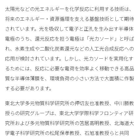
太陽光などの光エネルギーを化学反応に利用する技術は、
将来のエネルギー・資源循環を支える基盤技術として期待
されています。光を吸収して電子と正孔を生み出す半導体
電極のうち、還元反応を担う電極は「光カソード」と呼ば
れ、水素生成や二酸化炭素還元などの人工光合成反応への
応用が検討されています。しかし、光カソードを実用化す
るためには、反応に必要な電荷を効率よく移動できる高品
質な半導体薄膜を、環境負荷の小さい方法で大面積に作製
する必要があります。
東北大学多元物質科学研究所の押切友也准教授、中川勝教
授らの研究グループは、東北大学学際科学フロンティア研
究所および多元物質科学研究所の笘居高明教授、北海道大
学電子科学研究所の松尾保孝教授、石旭准教授らと共同