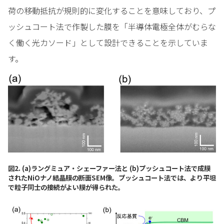
荷の移動抵抗が規則的に変化することを意味しており、プ
ッシュコート法で作製した膜を「半導体電極全体がむらな
く働く光カソード」として設計できることを示していま
す。
図2. (a)ラングミュア・シェーファー法と (b)プッシュコート法で成膜
されたNiOナノ結晶膜の断面SEM像。プッシュコート法では、より平坦
で粒子同士の接続がよい膜が得られた。