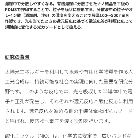
溶媒中で分散しやすくなる。有機溶媒に分散させたナノ結晶を平板の
PDMSで押印することで、粒子を膜状に整形する。分散液中の粒子やオ
レイン酸（添加剤、注6）の濃度を変えることで膜厚100～500 nmを
作製でき、光を当てたときの還元反応に基づく電流応答が膜厚に応じて
規則的に変化する光カソードとして扱える。
研究の背景
太陽光エネルギーを利用して水素や有用化学物質を作る人
工光合成は、持続可能な社会の実現に向けた重要な研究分
野です。このような反応では、光を吸収した半導体中で電
子と正孔が発生し、それぞれが還元反応と酸化反応に利用
されます。還元反応を進める側の半導体電極は光カソード
と呼ばれ、反応物へ電子を渡す役割を担います。
酸化ニッケル（NiO）は、化学的に安定で、広いバンドギ