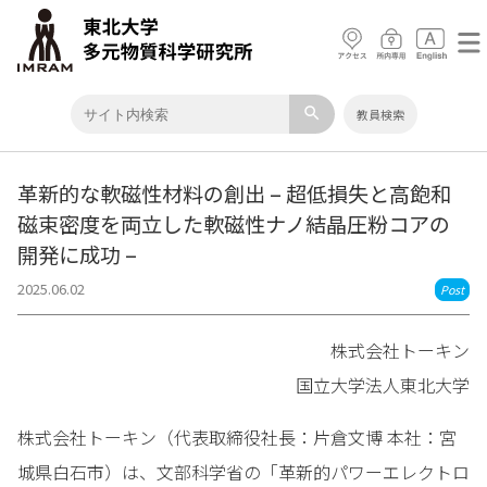
search
教員検索
革新的な軟磁性材料の創出 – 超低損失と高飽和
磁束密度を両立した軟磁性ナノ結晶圧粉コアの
開発に成功 –
2025.06.02
Post
株式会社トーキン
国立大学法人東北大学
株式会社トーキン（代表取締役社長：片倉文博 本社：宮
城県白石市）は、文部科学省の「革新的パワーエレクトロ