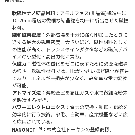
軟磁性ナノ結晶材料
：アモルファス(非晶質)構造中に
10-20nm程度の微細な結晶粒を均一に析出させた磁性
材料。
飽和磁束密度
：外部磁場を十分に強く印加したときに
達する最大の磁束密度。大きいほど、磁性材料として
の性能が高く、トランスやインダクタなどの磁気デバ
イスの小型化・高出力化に貢献。
保磁力
：磁性体の磁化をゼロに戻すために必要な磁場
の強さ。軟磁性材料では、Hcが小さいほど磁化が容易
であり、エネルギー損失が少なく、高効率な電力変換
が可能。
アトマイズ法
：溶融金属を高圧ガスや水で微細な粉末
を製造する技術。
パワーエレクトロニクス
：電力の変換・制御・供給を
効率的に行う技術。家電、自動車、産業機器などに広
く応用されている。
TM
NANOMET
：株式会社トーキンの登録商標。