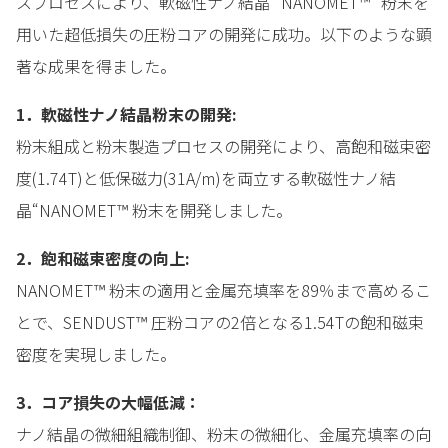
スプロセスにより、軟磁性ナノ結晶 “NANOMET™” 粉末を
用いた超低損失の圧粉コアの開発に成功。以下のような顕
著な成果を得ました。
1．軟磁性ナノ結晶粉末の開発:
粉末組成と粉末製造プロセスの開発により、高飽和磁束密
度(1.74T)と低保磁力(31A/m)を両立する軟磁性ナノ結
晶“NANOMET™ 粉末を開発しました。
2．飽和磁束密度の向上:
NANOMET™ 粉末の適用と金属充填率を89％まで高めるこ
とで、SENDUST™ 圧粉コアの2倍となる1.54Tの飽和磁束
密度を実現しました。
3．コア損失の大幅低減：
ナノ結晶の微細組織制御、粉末の微細化、金属充填率の向