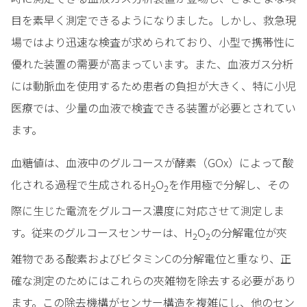
目を素早く測定できるようになりました。しかし、救急現
場ではより迅速な検査が求められており、小型で携帯性に
優れた装置の需要が高まっています。また、血液ガス分析
には動脈血を使用するため患者の負担が大きく、特に小児
医療では、少量の血液で検査できる装置が必要とされてい
ます。
血糖値は、血液中のグルコースが酵素（GOx）によって酸
化される過程で生成されるH
O
を作用極で分解し、その
2
2
際に生じた電流をグルコース濃度に対応させて測定しま
す。従来のグルコースセンサーは、H
O
の分解電位が夾
2
2
雑物である酸素およびビタミンCの分解電位と重なり、正
確な測定のためにはこれらの夾雑物を除去する必要があり
ます。この除去機構がセンサー構造を複雑にし、他のセン