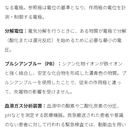
なる電極。参照極は電位の基準となり、作用極の電位を計
測・制御する電極。
分解電位：
電気分解を行うときに、ある物質が電極で分解
（酸化または還元反応）を始めるために必要な最小の電
圧。
プルシアンブルー（PB）：
シアン化物イオンが鉄イオン
と強く結合し、安定な化合物を形成した濃青色の物質。プ
ルシアンブルーを使用したことで、従来の作用極と違っ
て、夾雑物の影響を受けません。
血液ガス分析装置：
血液中の酸素や二酸化炭素の分圧、
pHなどを測定する医療機器。救急搬送された患者や意識
のない患者に対して行われる緊急検査では、動脈血を用い