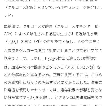
（グルコース濃度）を測定できる小型センサーを開発しま
した。
血糖値は、グルコースが酵素（グルコースオキシダーゼ：
GOx）によって酸化される過程で生成される過酸化水素
（H
O
）を白金（Pt）の
作用極
で分解し、その際に生じ
2
2
た電流をグルコース濃度に対応させることで電気化学的に
測定できます。しかし、H
O
の検出に適した
分解電位
2
2
は、血液中の溶存酸素やビタミンC（アスコルビン酸）な
どの分解電位と重なるため、正確に測定するには、これら
の夾雑物をあらかじめ除去する必要がありました。従来の
Pt電極を使用したセンサーでは、溶存酸素の影響を受けな
い分解電位でH
O
を分解し、ビタミンCは夾雑物除去膜で
2
2