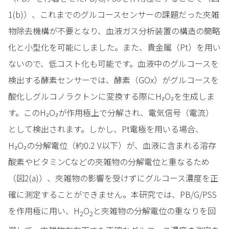
1(b)）、これまでのグルコースセンサーの課題だった夾雑
物除去機構が不要となり、血液ガス分析装置の構造の簡略
化と小型化を可能にしました。また、貴金属（Pt）を用い
ないので、低コスト化も可能です。血液中のグルコースを
検出する酵素センサーでは、酵素（GOx）がグルコースを
酸化しグルコノラクトンに変換する際にH₂O₂を生成しま
す。このH₂O₂が作用極上で分解され、電気信号（電流）
として検出されます。しかし、Pt電極を用いる場合、
H₂O₂の分解電位（約0.2 V以下）が、血液に含まれる溶存
酸素やビタミンCなどの夾雑物の分解電位と重なるため
（図2(a)）、夾雑物の影響を受けずにグルコース濃度を正
確に測定することができません。本研究では、PB/G/PSS
を作用極に用い、H
O
と夾雑物の分解電位の重なりを回
2
2