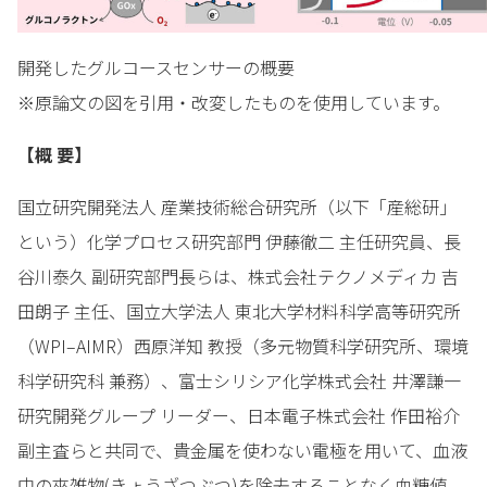
開発したグルコースセンサーの概要
※原論⽂の図を引⽤・改変したものを使⽤しています。
【概 要】
国立研究開発法人 産業技術総合研究所（以下「産総研」
という）化学プロセス研究部門 伊藤徹二 主任研究員、長
谷川泰久 副研究部門長らは、株式会社テクノメディカ 吉
田朗子 主任、国立大学法人 東北大学材料科学高等研究所
（WPI–AIMR）西原洋知 教授（多元物質科学研究所、環境
科学研究科 兼務）、富士シリシア化学株式会社 井澤謙一
研究開発グループ リーダー、日本電子株式会社 作田裕介
副主査らと共同で、貴金属を使わない電極を用いて、血液
中の夾雑物(きょうざつぶつ)を除去することなく血糖値