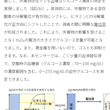
避して、夾雑物存在下でも正確なグルコース濃度の測定を
実現しました（図2(b)）。具体的には、夾雑物である溶存
酸素の分解電位が負方向にシフトし、ビタミンCの分解電
位が正方向にシフトしたことで、両者の間に明瞭な
電位窓
が形成されました。これにより、夾雑物の影響を受けるこ
となくH₂O₂の電流の大きさでグルコース定量が可能とな
りました。また、貴金属を用いないので、コストも抑制で
きます。なお、本センサーでは、ごく少量の血液疑似液
で、空腹時の血糖値（グルコース濃度：70～100 mg/dL）
の濃度範囲を含む、0～270 mg/dLの血中グルコースを測
定できました。