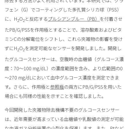
除去する方法がよく利用されています。本研究では、グラ
フェン（G）でコーティングした多孔質シリカ球（PSS）
に、H
O
と反応する
プルシアンブルー（PB）
を付着させ
2
2
たPB/G/PSSを作用極とすることで、溶存酸素およびビタ
ミンCの分解電位をシフトし、これら夾雑物の影響を受け
ずにH
O
を測定可能なセンサーを開発しました。開発し
2
2
たグルコースセンサーは、空腹時の血糖値（グルコース濃
度：70～100 mg/dL）の濃度範囲を含み、より広範囲の0
～270 mg/dLにおいて血中グルコース濃度を測定できま
す。さらに、作用極と
参照極
の両方にPB/G/PSSを用いた
場合にも同様の性能を示すことを確認しました。
今回開発した夾雑物除去機構不要のグルコースセンサー
は、近年需要が高まっている血糖値や乳酸値の測定が可能
な
血液ガス分析装置
の小型化を促進します。また、Ptなど