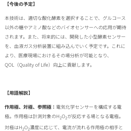
【今後の予定】
本技術は、適切な酸化酵素を選択することで、グルコース
以外の糖やアミノ酸などのバイオセンサーへの応用が期待
されます。また、将来的には、開発した小型酵素センサー
を、血液ガス分析装置に組み込んでいく予定です。これに
より、医療現場におけるその場分析が可能となり、
QOL（Quality of Life）向上に貢献します。
【用語解説】
作用極、対極、参照極：
電気化学センサーを構成する電
極。作用極は計測対象のH
O
が反応する場となる電極。
2
2
対極はH
O
濃度に応じて、電流が流れる作用極の相手と
2
2