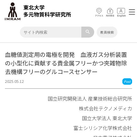
search
教員検索
血糖値測定用の電極を開発 血液ガス分析装置
の小型化に貢献する貴金属フリーかつ夾雑物除
去機構フリーのグルコースセンサー
2025.05.12
Post
国立研究開発法人 産業技術総合研究所
株式会社テクノメディカ
国⽴⼤学法⼈ 東北⼤学
富⼠シリシア化学株式会社