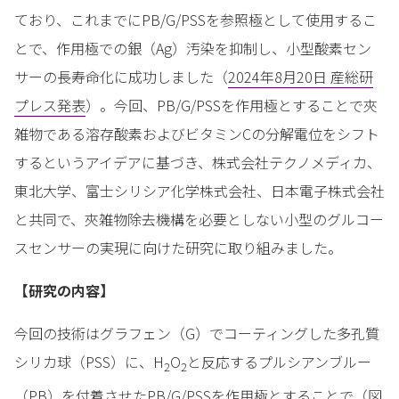
ており、これまでにPB/G/PSSを参照極として使用するこ
とで、作用極での銀（Ag）汚染を抑制し、小型酸素セン
サーの長寿命化に成功しました（
2024年8月20日 産総研
プレス発表
）。今回、PB/G/PSSを作用極とすることで夾
雑物である溶存酸素およびビタミンCの分解電位をシフト
するというアイデアに基づき、株式会社テクノメディカ、
東北大学、富士シリシア化学株式会社、日本電子株式会社
と共同で、夾雑物除去機構を必要としない小型のグルコー
スセンサーの実現に向けた研究に取り組みました。
【研究の内容】
今回の技術はグラフェン（G）でコーティングした多孔質
シリカ球（PSS）に、H
O
と反応するプルシアンブルー
2
2
（PB）を付着させたPB/G/PSSを作用極とすることで（図