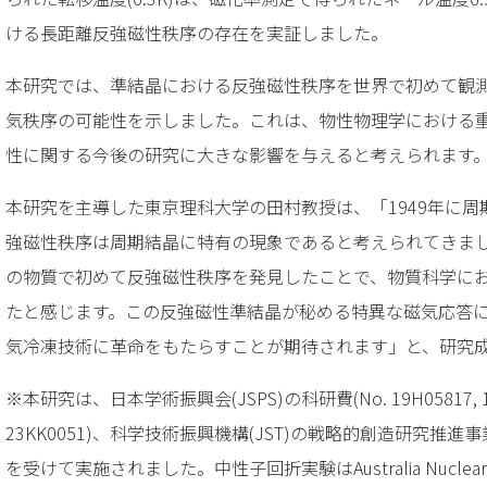
ける長距離反強磁性秩序の存在を実証しました。
本研究では、準結晶における反強磁性秩序を世界で初めて観
気秩序の可能性を示しました。これは、物性物理学における
性に関する今後の研究に大きな影響を与えると考えられます
本研究を主導した東京理科大学の田村教授は、「1949年に
強磁性秩序は周期結晶に特有の現象であると考えられてきま
の物質で初めて反強磁性秩序を発見したことで、物質科学に
たと感じます。この反強磁性準結晶が秘める特異な磁気応答
気冷凍技術に革命をもたらすことが期待されます」と、研究
※本研究は、日本学術振興会(JSPS)の科研費(No. 19H05817, 19H05
23KK0051)、科学技術振興機構(JST)の戦略的創造研究推進事業C
を受けて実施されました。中性子回折実験はAustralia Nuclear Scie