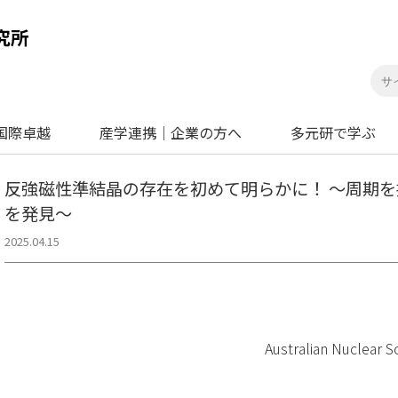
国際卓越
産学連携｜企業の方へ
多元研で学ぶ
反強磁性準結晶の存在を初めて明らかに！ ～周期
を発見～
2025.04.15
Australian Nuclear 