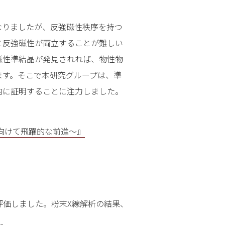
なりましたが、反強磁性秩序を持つ
と反強磁性が両立することが難しい
磁性準結晶が発見されれば、物性物
ます。そこで本研究グループは、準
的に証明することに注力しました。
向けて飛躍的な前進～』
評価しました。粉末X線解析の結果、
た。