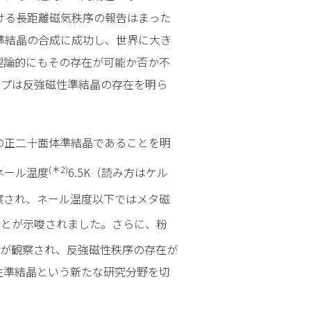
おける長距離磁気秩序の報告はまった
性準結晶の合成に成功し、世界に大き
理論的にもその存在が可能か否か不
ープは反強磁性準結晶の存在を明ら
i型の正二十面体準結晶であることを明
(＊2)
ネール温度
6.5K（読み方はケル
が観察され、ネール温度以下ではメタ磁
ことが示唆されました。さらに、粉
が観察され、反強磁性秩序の存在が
性準結晶という新たな研究分野を切