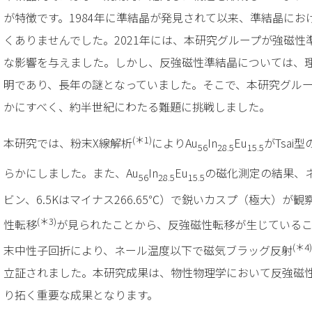
が特徴です。1984年に準結晶が発見されて以来、準結晶に
くありませんでした。2021年には、本研究グループが強磁
な影響を与えました。しかし、反強磁性準結晶については、
明であり、長年の謎となっていました。そこで、本研究グル
かにすべく、約半世紀にわたる難題に挑戦しました。
(＊1)
本研究では、粉末X線解析
によりAu
In
Eu
がTsa
56
28.5
15.5
らかにしました。また、Au
In
Eu
の磁化測定の結果、
56
28.5
15.5
ビン、6.5Kはマイナス266.65℃）で鋭いカスプ（極大）
(＊3)
性転移
が見られたことから、反強磁性転移が生じている
(＊4)
末中性子回折により、ネール温度以下で磁気ブラッグ反射
立証されました。本研究成果は、物性物理学において反強磁
り拓く重要な成果となります。