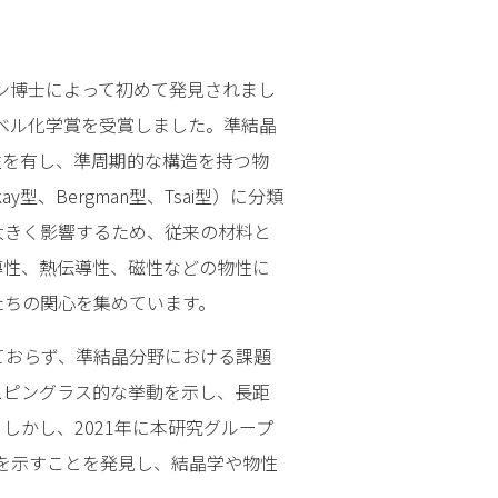
マン博士によって初めて発見されまし
ーベル化学賞を受賞しました。準結晶
性を有し、準周期的な構造を持つ物
、Bergman型、Tsai型）に分類
大きく影響するため、従来の材料と
導性、熱伝導性、磁性などの物性に
たちの関心を集めています。
ておらず、準結晶分野における課題
スピングラス的な挙動を示し、長距
しかし、2021年に本研究グループ
強磁性を示すことを発見し、結晶学や物性