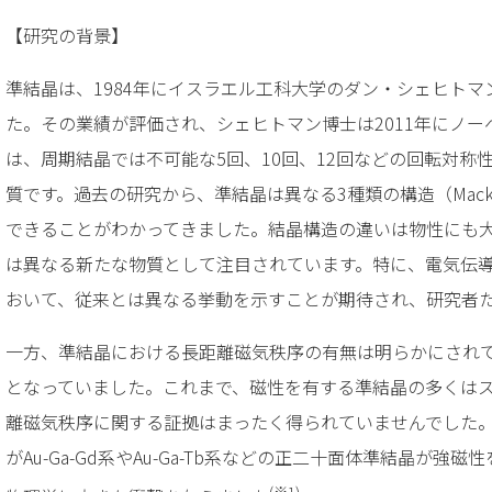
【研究の背景】
準結晶は、1984年にイスラエル工科大学のダン・シェヒト
た。その業績が評価され、シェヒトマン博士は2011年にノ
は、周期結晶では不可能な5回、10回、12回などの回転対称
質です。過去の研究から、準結晶は異なる3種類の構造（Mackay型
できることがわかってきました。結晶構造の違いは物性にも
は異なる新たな物質として注目されています。特に、電気伝
おいて、従来とは異なる挙動を示すことが期待され、研究者
一方、準結晶における長距離磁気秩序の有無は明らかにされ
となっていました。これまで、磁性を有する準結晶の多くは
離磁気秩序に関する証拠はまったく得られていませんでした。
がAu-Ga-Gd系やAu-Ga-Tb系などの正二十面体準結晶が
(※1)