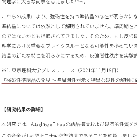
物理学に大きな衝撃を与えました
。
これらの成果により、強磁性を持つ準結晶の存在が明らかに
準結晶については依然として解明されていません。準周期性
のではないかとも指摘されてきました。そのため、もし反強
理学における重要なブレイクスルーとなる可能性を秘めてい
結晶の新たな特性を明らかにするため、反強磁性秩序を実験
※1. 東京理科大学プレスリリース（2021年11月19日）
『強磁性準結晶の発見 ～準周期性が示す特異な磁性の解明に
【研究結果の詳細】
本研究では、Au
In
Eu
の結晶構造および磁気的性質を
56
28.5
15.5
この合金がTsai型正二十面体準結晶であることを確認しまし