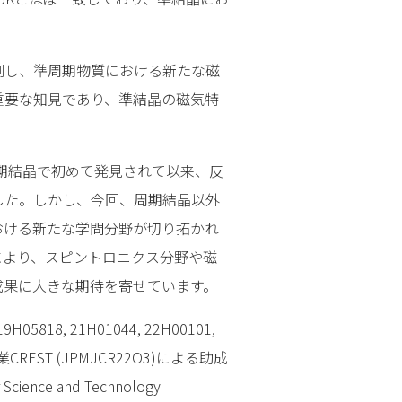
測し、準周期物質における新たな磁
重要な知見であり、準結晶の磁気特
。
周期結晶で初めて発見されて以来、反
した。しかし、今回、周期結晶以外
おける新たな学問分野が切り拓かれ
により、スピントロニクス分野や磁
成果に大きな期待を寄せています。
818, 21H01044, 22H00101,
REST (JPMJCR22O3)による助成
nce and Technology