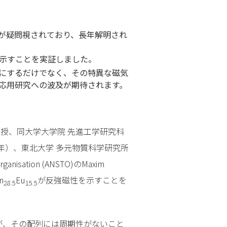
が疑問視されており、長年解明され
示すことを実証しました。
にするだけでなく、その特異な磁気
応用研究への波及が期待されます。
教授、同大学大学院 先進工学研究科
2年）、東北大学 多元物質科学研究所
rganisation (ANSTO)のMaxim
n
Eu
が反強磁性を示すことを
28.5
15.5
が、その配列には周期性がないこと