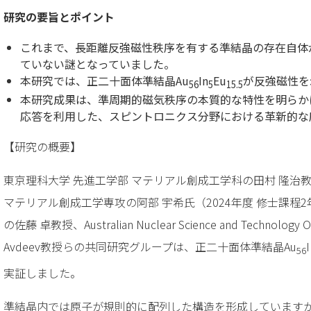
研究の要旨とポイント
これまで、長距離反強磁性秩序を有する準結晶の存在自体
ていない謎となっていました。
本研究では、正二十面体準結晶Au
In
Eu
が反強磁性を
56
5
15.5
本研究成果は、準周期的磁気秩序の本質的な特性を明らか
応答を利用した、スピントロニクス分野における革新的な
【研究の概要】
東京理科大学 先進工学部 マテリアル創成工学科の田村 隆治
マテリアル創成工学専攻の阿部 宇希氏（2024年度 修士課程
の佐藤 卓教授、Australian Nuclear Science and Technology O
Avdeev教授らの共同研究グループは、正二十面体準結晶Au
I
56
実証しました。
準結晶内では原子が規則的に配列した構造を形成しています