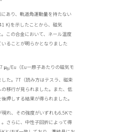
態にあり、軌道角運動量を持たない
 3.41 K)を示したことから、磁気
た。この合金において、ネール温度
ていることが明らかとなりました
 μ
/Eu（Eu一原子あたりの磁気モ
B
した。7T（読み方はテスラ、磁束
への移行が見られました。また、低
を後押しする結果が得られました。
が現れ、その強度がいずれも6.5Kで
）。さらに、中性子回折によって得
.5Kとほぼ一致しており、準結晶にお