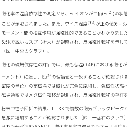
2+
磁化率の温度依存性の測定から、Euイオンが二価(Eu
)の状
(＊5)
ことが示唆されました。また、ワイス温度
が正の値(θ =
モーメント間の相互作用が強磁性的であることがわかりまし
6.5Kで鋭いカスプ（極大）が観察され、反強磁性転移を示し
（図 中央のグラフ）。
磁化の磁場依存性の評価では、最も低温(0.4K)における磁化が7
2+
ーメント）に達し、Eu
の理論値と一致することが確認されま
密度の単位）の高磁場では磁化が完全に飽和し、強磁性状態
磁場領域ではメタ磁性転移が観測され、反強磁性転移の存在
粉末中性子回折の結果、T = 3K で複数の磁気ブラッグピーク
急激に増加することが確認されました（図 一番右のグラフ
られた転移温度(6.3K)は、磁化率測定で得られたネール温度6