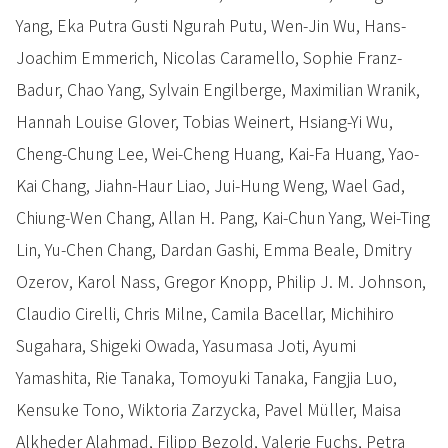
Yang, Eka Putra Gusti Ngurah Putu, Wen-Jin Wu, Hans-
Joachim Emmerich, Nicolas Caramello, Sophie Franz-
Badur, Chao Yang, Sylvain Engilberge, Maximilian Wranik,
Hannah Louise Glover, Tobias Weinert, Hsiang-Yi Wu,
Cheng-Chung Lee, Wei-Cheng Huang, Kai-Fa Huang, Yao-
Kai Chang, Jiahn-Haur Liao, Jui-Hung Weng, Wael Gad,
Chiung-Wen Chang, Allan H. Pang, Kai-Chun Yang, Wei-Ting
Lin, Yu-Chen Chang, Dardan Gashi, Emma Beale, Dmitry
Ozerov, Karol Nass, Gregor Knopp, Philip J. M. Johnson,
Claudio Cirelli, Chris Milne, Camila Bacellar, Michihiro
Sugahara, Shigeki Owada, Yasumasa Joti, Ayumi
Yamashita, Rie Tanaka, Tomoyuki Tanaka, Fangjia Luo,
Kensuke Tono, Wiktoria Zarzycka, Pavel Müller, Maisa
Alkheder Alahmad, Filipp Bezold, Valerie Fuchs, Petra