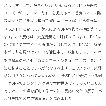
とします。まず、酵素の反応中心にあるフラビン補酵素
（FAD）がフォトン（光子）を捉えると、近傍のアミノ酸
残基から電子を受け取って酸化型（FADox）から還元型
–
（FADH
）に変化し、酵素によるDNA修復の準備が完了し
ます。この反応は、光還元反応と呼ばれています。DNAは
CPD部位で二重らせん構造が変形しており、DNA光回復酵
素がそれを見つけてCPDを活性中心に収納します。この状
–
態で酵素のFADH
が新たなフォトンを捉えて、電子をCPD
に転移することでDNAが修復されます。このような反応経
路は明らかになっていたものの、損傷DNAが修復される最
中のDNAおよびタンパク質の立体構造は分かっていません
でした。この点を解明するために、反応中間体の原子レベ
ル分解能での立体構造決定を試みました。