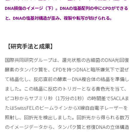
DNA損傷のイメージ（下）。DNAの塩基配列の中にCPDができる
と、DNAの塩基対構造が歪み、複製や転写が妨げられる。
【研究手法と成果】
国際共同研究グループは、還元状態の古細菌のDNA光回復
酵素のタンパク質を、CPDを持つDNAと暗所嫌気下で混ぜ
て結晶化し、反応直前の酵素―DNA複合体の結晶を準備し
ました。この結晶に反応のトリガーとなる青色光を当て、
ピコ秒からサブミリ秒（1万分の1秒）の時間差でSACLAま
たはSwissFELのビームラインからX線自由電子レーザーを
照射し、回折光を検出しました。回折光から得られる数万
のイメージデータから、タンパク質と修復DNAの立体構造