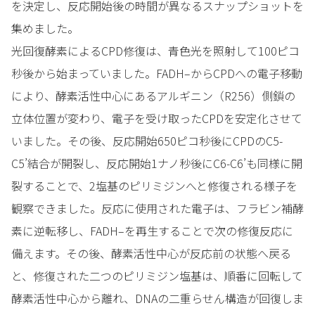
を決定し、反応開始後の時間が異なるスナップショットを
集めました。
光回復酵素によるCPD修復は、青色光を照射して100ピコ
秒後から始まっていました。FADH–からCPDへの電子移動
により、酵素活性中心にあるアルギニン（R256）側鎖の
立体位置が変わり、電子を受け取ったCPDを安定化させて
いました。その後、反応開始650ピコ秒後にCPDのC5-
C5’結合が開裂し、反応開始1ナノ秒後にC6-C6’も同様に開
裂することで、2塩基のピリミジンへと修復される様子を
観察できました。反応に使用された電子は、フラビン補酵
素に逆転移し、FADH–を再生することで次の修復反応に
備えます。その後、酵素活性中心が反応前の状態へ戻る
と、修復された二つのピリミジン塩基は、順番に回転して
酵素活性中心から離れ、DNAの二重らせん構造が回復しま