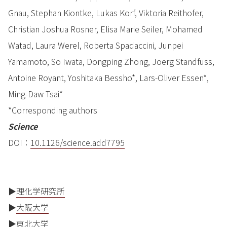
Gnau, Stephan Kiontke, Lukas Korf, Viktoria Reithofer,
Christian Joshua Rosner, Elisa Marie Seiler, Mohamed
Watad, Laura Werel, Roberta Spadaccini, Junpei
Yamamoto, So Iwata, Dongping Zhong, Joerg Standfuss,
Antoine Royant, Yoshitaka Bessho*, Lars-Oliver Essen*,
Ming-Daw Tsai*
*Corresponding authors
Science
DOI：
10.1126/science.add7795
▶
理化学研究所
▶
大阪大学
▶
東北大学