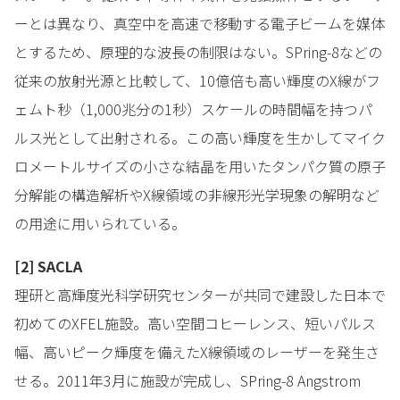
ーとは異なり、真空中を高速で移動する電子ビームを媒体
とするため、原理的な波長の制限はない。SPring-8などの
従来の放射光源と比較して、10億倍も高い輝度のX線がフ
ェムト秒（1,000兆分の1秒）スケールの時間幅を持つパ
ルス光として出射される。この高い輝度を生かしてマイク
ロメートルサイズの小さな結晶を用いたタンパク質の原子
分解能の構造解析やX線領域の非線形光学現象の解明など
の用途に用いられている。
[2] SACLA
理研と高輝度光科学研究センターが共同で建設した日本で
初めてのXFEL施設。高い空間コヒーレンス、短いパルス
幅、高いピーク輝度を備えたX線領域のレーザーを発生さ
せる。2011年3月に施設が完成し、SPring-8 Angstrom