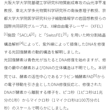
大阪大学大学院基礎工学研究科物質創成専攻の山元淳平准
教授、東北大学多元物質科学研究所の南後恵理子教授、京
都大学大学院医学研究科分子細胞情報学の岩田想教授らの
国際共同研究グループは、X線自由電子レーザー（XFEL）
[1]
[2]
[3]
施設「SACLA
」と「SwissFEL
」を用いた時分割結晶
[4]
構造解析
によって、紫外線によって損傷したDNAを修復
する光回復酵素の動的構造を解明しました。
光回復酵素は青色光が当たるとDNA修復を始めますが、修
復の最中の酵素およびDNAの立体構造は不明でした。本研
[5]
究では、酵素の活性中心であるフラビン補酵素FAD
から
の電子移動を引き金としたDNA修復反応と、修復された
DNAが酵素から離脱する様子を、ピコ秒（1ピコ秒は1兆
分の1秒）からマイクロ秒（1マイクロ秒は100万分の1
秒）のスケールで明らかにしました。