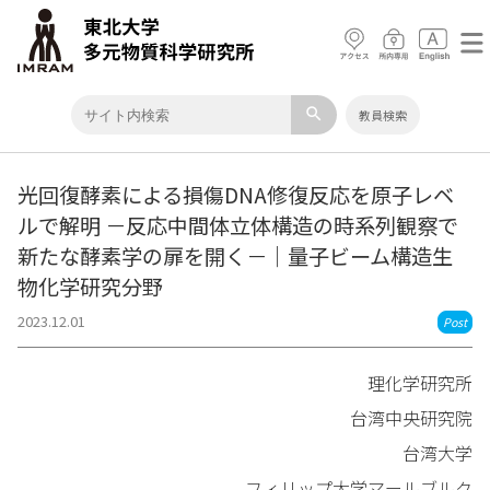
search
教員検索
光回復酵素による損傷DNA修復反応を原子レベ
ルで解明 －反応中間体立体構造の時系列観察で
新たな酵素学の扉を開く－｜量子ビーム構造生
物化学研究分野
2023.12.01
Post
理化学研究所
台湾中央研究院
台湾大学
フィリップ大学マールブルク