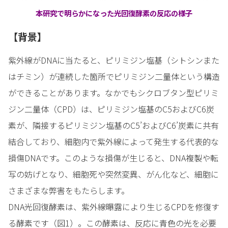
本研究で明らかになった光回復酵素の反応の様子
【背景】
紫外線がDNAに当たると、ピリミジン塩基（シトシンまた
はチミン）が連続した箇所でピリミジン二量体という構造
ができることがあります。なかでもシクロブタン型ピリミ
ジン二量体（CPD）は、ピリミジン塩基のC5およびC6炭
素が、隣接するピリミジン塩基のC5’およびC6’炭素に共有
結合しており、細胞内で紫外線によって発生する代表的な
損傷DNAです。このような損傷が生じると、DNA複製や転
写の妨げとなり、細胞死や突然変異、がん化など、細胞に
さまざまな弊害をもたらします。
DNA光回復酵素は、紫外線曝露により生じるCPDを修復す
る酵素です（図1）。この酵素は、反応に青色の光を必要