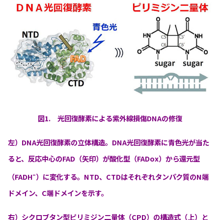
図1. 光回復酵素による紫外線損傷DNAの修復
左）DNA光回復酵素の立体構造。DNA光回復酵素に青色光が当た
ると、反応中心のFAD（矢印）が酸化型（FADox）から還元型
–
（FADH
）に変化する。NTD、CTDはそれぞれタンパク質のN端
ドメイン、C端ドメインを示す。
右）シクロブタン型ピリミジン二量体（CPD）の構造式（上）と