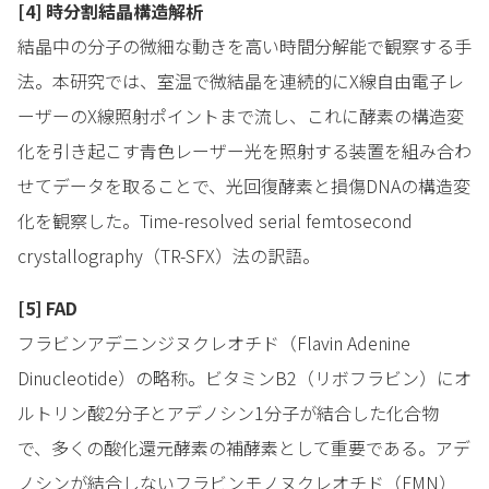
[4] 時分割結晶構造解析
結晶中の分子の微細な動きを高い時間分解能で観察する手
法。本研究では、室温で微結晶を連続的にX線自由電子レ
ーザーのX線照射ポイントまで流し、これに酵素の構造変
化を引き起こす青色レーザー光を照射する装置を組み合わ
せてデータを取ることで、光回復酵素と損傷DNAの構造変
化を観察した。Time-resolved serial femtosecond
crystallography（TR-SFX）法の訳語。
[5] FAD
フラビンアデニンジヌクレオチド（Flavin Adenine
Dinucleotide）の略称。ビタミンB2（リボフラビン）にオ
ルトリン酸2分子とアデノシン1分子が結合した化合物
で、多くの酸化還元酵素の補酵素として重要である。アデ
ノシンが結合しないフラビンモノヌクレオチド（FMN）