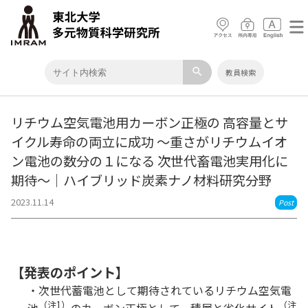
search
教員検索
リチウム空気電池用カーボン正極の 高容量とサ
イクル寿命の両立に成功 ～重さがリチウムイオ
ン電池の数分の１になる 次世代畜電池実用化に
期待～｜ハイブリッド炭素ナノ材料研究分野
2023.11.14
Post
【発表のポイント】
・次世代蓄電池として期待されているリチウム空気電
（注
1
）
（注