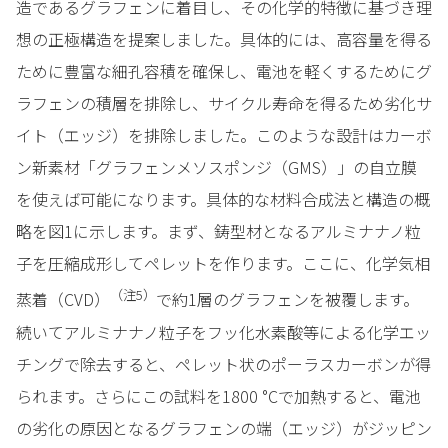
造であるグラフェンに着目し、その化学的特徴に基づき理
想の正極構造を提案しました。具体的には、高容量を得る
ために豊富な細孔容積を確保し、電池を軽くするためにグ
ラフェンの積層を排除し、サイクル寿命を得るため劣化サ
イト（エッジ）を排除しました。このような設計はカーボ
ン新素材「グラフェンメソスポンジ（GMS）」の自立膜
を使えば可能になります。具体的な材料合成法と構造の概
略を図1に示します。まず、鋳型材となるアルミナナノ粒
子を圧縮成形してペレットを作ります。ここに、化学気相
（注
5
）
蒸着（CVD）
で約1層のグラフェンを被覆します。
続いてアルミナナノ粒子をフッ化水素酸等による化学エッ
チングで除去すると、ペレット状のポーラスカーボンが得
られます。さらにこの試料を1800 °Cで加熱すると、電池
の劣化の原因となるグラフェンの端（エッジ）がジッピン