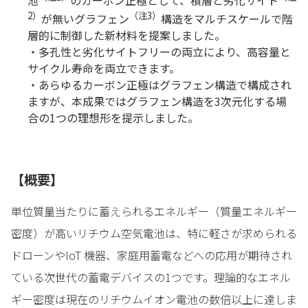
池
のカーボン正極として、積層と劣化サイト
2
）
（注
3
）
が無いグラフェン
構造をマルチスケールで階
層的に制御した新材料を提案しました。
・多孔性と劣化サイトフリーの両立により、高容量と
サイクル寿命を両立できます。
・あらゆるカーボン正極はグラフェン構造で構成され
ますが、本成果ではグラフェン構造を3次元化する場
合の1つの理想形を提示しました。
【概要】
単位質量当たりに蓄えられるエネルギー（質量エネルギー
密度）が高いリチウム空気電池は、特に軽さが求められる
ドローンやIoT 機器、家庭用蓄電などへの応用が期待され
ている次世代の蓄電デバイスの1つです。理論的なエネル
ギー密度は現在のリチウムイオン電池の数倍以上に達しま