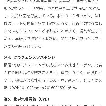
sp
炭素から成る炭素同素体で、炭素原子1個分の厚さを
もつ1枚のシート状物質。炭素原子同士は共有結合で連結
し、六角網面を形成している。本来の「グラフェン」は1
枚のシート状物質を指す用語であるが、最近は数枚積層し
た材料もグラフェンと呼ばれることが多く、混乱が生じて
いる。本研究で提案する材料は、殆ど積層が無いグラフェ
ンから構成されている。
注4．グラフェンメソスポンジ
積層の無いグラフェンから成るメソ多孔性カーボン。比表
面積や細孔容積が非常に大きく、導電性が高く、耐食性が
高く、機械的柔軟性を有するカーボン新素材。詳しくは文
献（DOI: 10.1002/adfm.201602459）参照。
注5．化学気相蒸着（CVD）