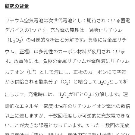
研究の背景
リチウム空気電池は次世代電池として期待されている蓄電
デバイスの1つです。充放電の原理は、過酸化リチウム
（Li
O
）の可逆的な析出と分解です。負極には金属リチ
2
2
ウム、正極には多孔性のカーボン材料が使用されていま
す。放電時には、負極の金属リチウムが電解液にリチウム
+
カチオン（Li
）として溶出し、正極のカーボンにて空気
から供給される酸素分子（O
）と結合してLi
O
として析
2
2
2
+
出します。充電時には、Li
O
がLi
とO
に分解します。理
2
2
2
論的なエネルギー密度は現在のリチウムイオン電池の数倍
以上に達しますが、十数回程度しか可逆的に充放電できな
いことが大きな課題となっています。たった十数回の充放
電で電池が「死ぬ」理由は、電池内部で部材が激しく劣化