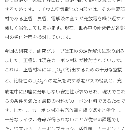
するためです。リチウム空気電池の内部では、その主要部
材である正極、負極、電解液の全てが充放電を繰り返すと
激しく劣化してしまいます。現在、世界中の研究者が各部
材の劣化対策を検討しています。
今回の研究で、研究グループは正極の課題解決に取り組み
ました。正極には現在カーボン材料が検討されています。
これは、正極材料にはLi
O
が析出するための十分な空間
2
2
と、絶縁性のLi
O
への電気を流す導電パスの役割と、充
2
2
放電中に即座に分解しない安定性が求められ、現状でこれ
らの条件を満たす最良の材料がカーボン材料であるためで
す。しかし、カーボン材料も充放電を繰り返すと劣化し、
十分なサイクル寿命が得られないことが従来の課題でし
た。従来から、カーボンブラック、活性炭、カーボンナノ