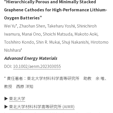
“Hierarchically Porous and Minimally Stacked
Graphene Cathodes for High-Performance Lithium-
Oxygen Batteries”
Wei Yu*, Zhaohan Shen, Takeharu Yoshii, Shinichiroh
Iwamura, Manai Ono, Shoichi Matsuda, Makoto Aoki,
Toshihiro Kondo, Shin R. Mukai, Shuji Nakanishi, Hirotomo
Nishihara*
Advanced Energy Materials
DOI:
10.1002/aenm.202303055
* 責任著者：東北大学材料科学高等研究所 助教 余 唯、
教授 西原 洋知
▶
東北大学
▶
東北大学材料科学高等研究所 (AIMR)