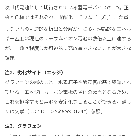
次世代電池として期待されている蓄電デバイスの1つ。正
極と負極ではそれぞれ、過酸化リチウム（Li
O
）、金属
2
2
リチウムの可逆的な析出と分解が生じる。理論的なエネル
ギー密度は現在のリチウムイオン電池の数倍以上に達する
が、十数回程度しか可逆的に充放電できないことが大きな
課題。
注2．劣化サイト（エッジ）
グラフェンの端のこと。水素原子や酸素官能基で終端され
ている。エッジはカーボン電極の劣化の起点となるため、
これを排除すると電池を安定化させることができる。詳し
くは文献（DOI: 10.1039/c8ee03184c）参照。
注3．グラフェン
2