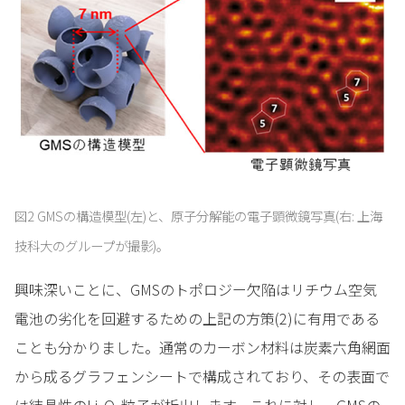
図2 GMSの構造模型(左)と、原子分解能の電子顕微鏡写真(右: 上海
技科大のグループが撮影)。
興味深いことに、GMSのトポロジー欠陥はリチウム空気
電池の劣化を回避するための上記の方策(2)に有用である
ことも分かりました。通常のカーボン材料は炭素六角網面
から成るグラフェンシートで構成されており、その表面で