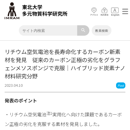
search
教員検索
リチウム空気電池を長寿命化するカーボン新素
材を発見 従来のカーボン正極の劣化をグラフ
ェンメソスポンジで克服｜ハイブリッド炭素ナノ
材料研究分野
2023.04.10
Post
発表のポイント
注1
・リチウム空気電池
実用化へ向けた課題であるカーボ
ン正極の劣化を克服する素材を発見しました。