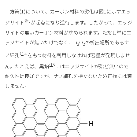
方策(1)について、カーボン材料の劣化は図1に示すエッ
注3
ジサイト
が起点になり進行します。したがって、エッジ
サイトの無いカーボン材料が求められます。ただし単にエ
ッジサイトが無いだけでなく、Li
O
の析出場所であるナ
2
2
注４
ノ細孔
をもつ材料を利用しなければ容量が発現しませ
注5
ん。たとえば、黒鉛
にはエッジサイトが殆ど無いので
耐久性は良好ですが、ナノ細孔を持たないため正極には適
しません。