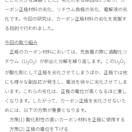
ーボン正極材料の劣化、リチウム負極の劣化、電解液の劣
化です。今回の研究は、カーボン正極材料の劣化を克服す
る目的で行われました。
今回の取り組み
正極のカーボン材料においては、充放電の際に過酸化リ
チウム（Li
O
）が析出と分解を繰り返します。このLi
O
2
2
2
2
が酸化剤として正極を劣化させてしまうほか、正極では他
にも様々な副反応が発生し、電池を徐々に劣化させてしま
います。これらの劣化は、正極の電位が高くなるほど激し
くなります。したがって、カーボン正極を劣化させないた
めには、以下の方策が重要となります。
方策(1) 酸化耐性の高いカーボン材料を正極に使用する
方策(2) 正極の電位を下げる