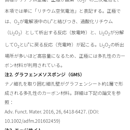
2
本項では単に「リチウム空気電池」と表記する。正極で
+
は、O
が電解液中のLi
と結びつき、過酸化リチウム
2
（Li
O
）として析出する反応（放電時）と、Li
O
が分解
2
2
2
2
+
してO
とLi
に戻る反応（充電時）が起こる。Li
O
の析出
2
2
2
場所が多いほど高容量になるため、正極には多孔性のカー
ボン材料が利用されている。
注2. グラフェンメソスポンジ（GMS）
ナノ細孔を取り囲む細孔壁がグラフェンシート約1層で形
成される多孔性のカーボン材料。詳細は下記の論文を参
照：
Adv. Funct. Mater. 2016, 26, 6418-6427. (DOI:
10.1002/adfm.201602459)
注3. エッジサイト