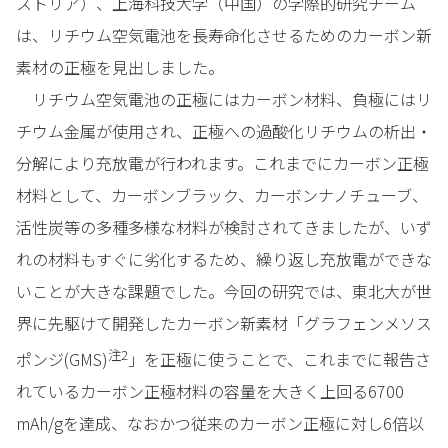
ストリア）、上海科技大学（中国）の学際的研究チーム
は、リチウム空気電池を長寿命化させるためのカーボン新
素材の正極を見出しました。
リチウム空気電池の正極にはカーボン材料、負極にはリ
チウム金属が使用され、正極への過酸化リチウムの析出・
分解により充放電が行われます。これまでにカーボン正極
材料として、カーボンブラック、カーボンナノチューブ、
活性炭等の多種多様な材料が検討されてきましたが、いず
れの材料もすぐに劣化するため、繰り返し充放電ができな
いことが大きな課題でした。今回の研究では、東北大が世
界に先駆けて開発したカーボン新素材「グラフェンメソス
注2
ポンジ(GMS)
」を正極に使うことで、これまでに報告さ
れているカーボン正極材料の容量を大きく上回る6700
mAh/gを達成、なおかつ従来のカーボン正極に対し6倍以