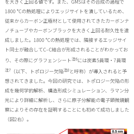
を大きく上回る値です。また、GMSはその合成の過程で
1800 °Cの熱処理によりエッジサイトを潰しているため、
従来からカーボン正極材として使用されてきたカーボンナ
ノチューブやカーボンブラックを大きく上回る耐久性を達
成しました。1800 °Cの熱処理では、隣接するエッジサイ
ト同士が融合してC‒C結合が形成されることがわかってお
注6
り、その際にグラフェンシート
には炭素5員環・7員環
注7
注8
（以下、トポロジー欠陥
と呼称）が導入されると予
想されてきました。今回の研究では、トポロジー欠陥の形
成を幾何学的解析、構造形成シミュレーション、ラマン分
光により詳細に解析し、さらに原子分解能の電子顕微鏡観
察によりその存在を証明することにも初めて成功しました
（図2右）。