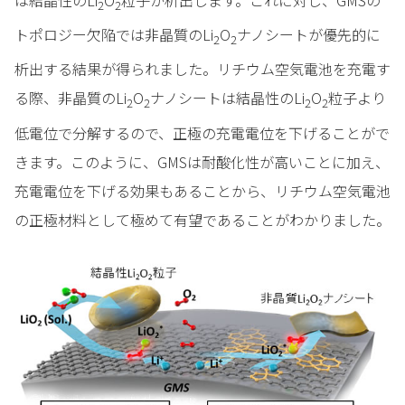
は結晶性のLi
O
粒子が析出します。これに対し、GMSの
2
2
トポロジー欠陥では非晶質のLi
O
ナノシートが優先的に
2
2
析出する結果が得られました。リチウム空気電池を充電す
る際、非晶質のLi
O
ナノシートは結晶性のLi
O
粒子より
2
2
2
2
低電位で分解するので、正極の充電電位を下げることがで
きます。このように、GMSは耐酸化性が高いことに加え、
充電電位を下げる効果もあることから、リチウム空気電池
の正極材料として極めて有望であることがわかりました。