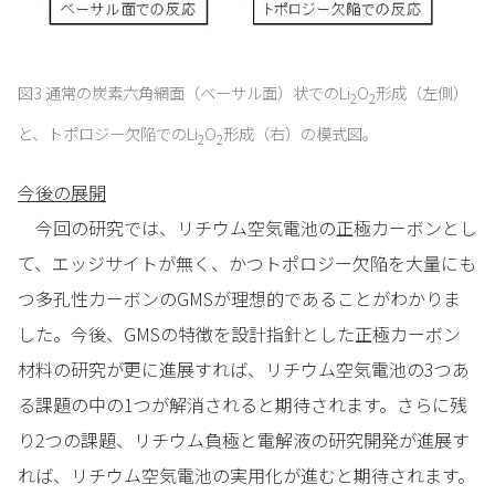
図3 通常の炭素六角網面（ベーサル面）状でのLi
O
形成（左側）
2
2
と、トポロジー欠陥でのLi
O
形成（右）の模式図。
2
2
今後の展開
今回の研究では、リチウム空気電池の正極カーボンとし
て、エッジサイトが無く、かつトポロジー欠陥を大量にも
つ多孔性カーボンのGMSが理想的であることがわかりま
した。今後、GMSの特徴を設計指針とした正極カーボン
材料の研究が更に進展すれば、リチウム空気電池の3つあ
る課題の中の1つが解消されると期待されます。さらに残
り2つの課題、リチウム負極と電解液の研究開発が進展す
れば、リチウム空気電池の実用化が進むと期待されます。