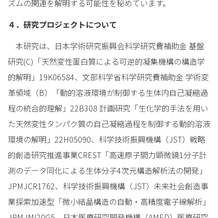
ズムの関連を解明する可能性を秘めています。
４．研究プロジェクトについて
本研究は、日本学術研究振興会科学研究費補助金 基盤
研究(C)「天然変性蛋白質による可逆的凝集機構の構造学
的解明」19K06584、文部科学省科学研究費補助金 学術変
革領域（B）「動的溶液環境が制御する生体内自己凝縮過
程の統合的理解」22B308 計画研究「生化学的手法を用い
た天然変性タンパク質の自己凝縮過程を制御する動的溶液
環境の解明」22H05090、科学技術振興機構（JST）戦略
的創造研究推進事業CREST「高速原子間力顕微鏡1分子計
測のデータ同化による生体分子4次元構造解析法の開発」
JPMJCR1762、科学技術振興機構（JST）未来社会創造事
業探索加速型「微小結晶構造の自動・高精度電子線解析」
JPMJMI20G5、日本医療研究開発機構（AMED）医療研究