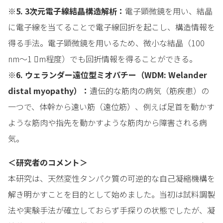
※5. 3次元電子線結晶構造解析：
電子顕微鏡を用い、結晶
に電子線を当てることで電子線回折を起こし、構造情報を
得る手法。電子顕微鏡を用いるため、微小な結晶（100
nm〜1 m程度）でも回折情報を得ることができる。
※6. ウェランダー遠位型ミオパチー（WDM: Welander
distal myopathy）：
遺伝的な筋肉の病気（筋疾患）の
一つで、体幹から遠い筋（遠位筋）、例えば足首を動かす
ような筋肉や指先を動かすような筋肉から障害される病
気。
＜研究者のコメント＞
本研究は、天然変性タンパク質の可逆的な自己凝縮機構を
解き明かすことを目的として始めました。当初は試料調製
法や実験手法が確立しておらず手探りの状態でしたが、凝