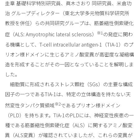
圭章 基礎科学特別研究員、眞木さおり 同研究員、米倉功
治 グループディレクター（東北大学多元物質科学研究所
教授を併任）らの共同研究グループは、筋萎縮性側索硬化
※1
症（ALS: Amyotrophic lateral sclerosis）
の発症に関わ
る機構として、T-cell intracellular antigen-1（TIA-1）のプ
リオン様ドメインに生じるアミノ酸変異が高密度な凝縮構
造を形成することがその一因となっていることを解明しま
した。
細胞質に形成されるストレス顆粒（SGs）の主要な構成
因子の一つであるTIA-1は、特定の立体構造を持たない天
※2
然変性タンパク質領域
であるプリオン様ドメイン
（PLD）を持ちます。TIA-1のPLDには、神経変性疾患の一
種である筋萎縮性側索硬化症（ALS）に関するアミノ酸変
異（ALS変異）が確認されていましたが、これらの変異が