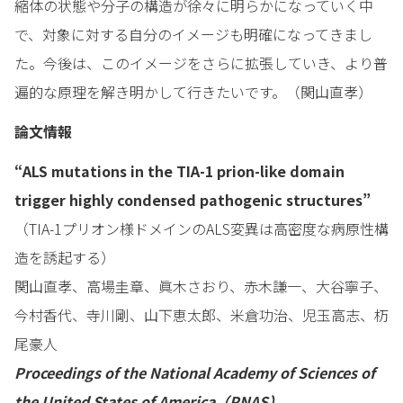
縮体の状態や分子の構造が徐々に明らかになっていく中
で、対象に対する自分のイメージも明確になってきまし
た。今後は、このイメージをさらに拡張していき、より普
遍的な原理を解き明かして行きたいです。（関山直孝）
論文情報
“ALS mutations in the TIA-1 prion-like domain
trigger highly condensed pathogenic structures”
（TIA-1プリオン様ドメインのALS変異は高密度な病原性構
造を誘起する）
関山直孝、高場圭章、眞木さおり、赤木謙一、大谷寧子、
今村香代、寺川剛、山下恵太郎、米倉功治、児玉高志、杤
尾豪人
Proceedings of the National Academy of Sciences of
the United States of America（PNAS）