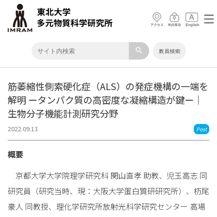
search
教員検索
筋萎縮性側索硬化症（ALS）の発症機構の一端を
解明 ータンパク質の高密度な凝縮構造が鍵ー｜
生物分子機能計測研究分野
2022.09.13
Post
概要
京都大学大学院理学研究科 関山直孝 助教、児玉高志 同
研究員（研究当時、現：大阪大学蛋白質研研究所）、杤尾
豪人 同教授、理化学研究所放射光科学研究センター 高場