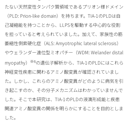
たない天然変性タンパク質領域であるプリオン様ドメイン
（PLD: Prion-like domain）を持ちます。TIA-1のPLDは自
己凝縮能を持つことから、LLPSを駆動する中心的な役割
を担っていると考えられていました。加えて、家族性の筋
萎縮性側索硬化症（ALS: Amyotrophic lateral sclerosis）
やウェランダー遠位型ミオパチー（WDM: Welander distal
※6
myopathy）
の遺伝子解析から、TIA-1のPLDにはこれら
神経変性疾患に関わるアミノ酸変異が確認されていまし
た。しかし、これらのアミノ酸変異がどのように病気を引
き起こすのか、その分子メカニズムはわかっていませんで
した。そこで本研究は、TIA-1のPLDの液滴形成能と疾患
関連アミノ酸変異の関係を明らかにすることを目的としま
した。