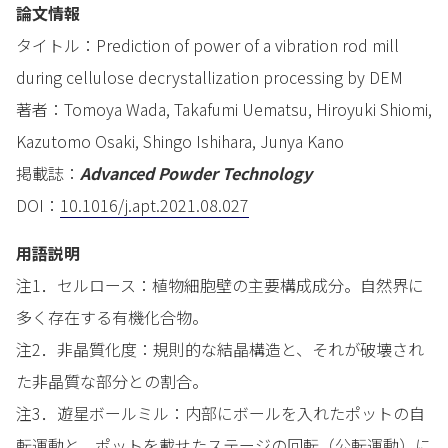
論文情報
タイトル：Prediction of power of a vibration rod mill
during cellulose decrystallization processing by DEM
著者：Tomoya Wada, Takafumi Uematsu, Hiroyuki Shiomi,
Kazutomo Osaki, Shingo Ishihara, Junya Kano
掲載誌：
Advanced Powder Technology
DOI：
10.1016/j.apt.2021.08.027
用語説明
注1．セルロース：植物細胞壁の主要構成成分。自然界に
多く存在する有機化合物。
注2．非晶質化度：規則的な結晶構造と、それが破壊され
た非晶質な部分との割合。
注3．遊星ボールミル：内部にボールを入れたポットの自
転運動と、ポットを載せたステージの回転（公転運動）に